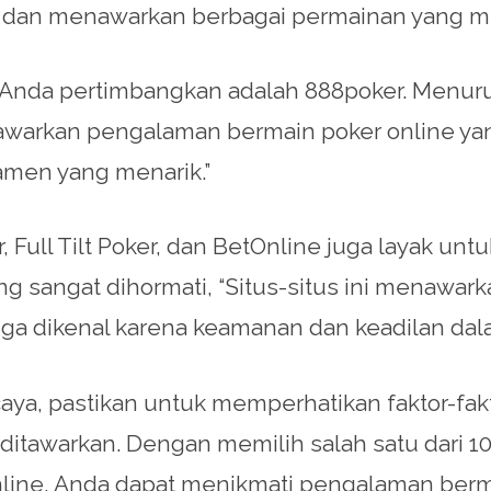
ini dan menawarkan berbagai permainan yang me
ut Anda pertimbangkan adalah 888poker. Menurut
awarkan pengalaman bermain poker online yan
amen yang menarik.”
er, Full Tilt Poker, dan BetOnline juga layak u
ng sangat dihormati, “Situs-situs ini menawar
uga dikenal karena keamanan dan keadilan dal
caya, pastikan untuk memperhatikan faktor-fak
tawarkan. Dengan memilih salah satu dari 10 
Online, Anda dapat menikmati pengalaman be