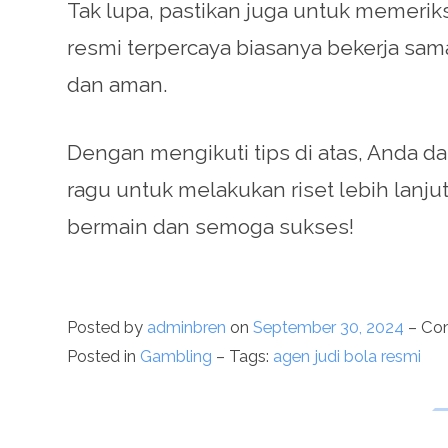
Tak lupa, pastikan juga untuk memerik
resmi terpercaya biasanya bekerja sa
dan aman.
Dengan mengikuti tips di atas, Anda d
ragu untuk melakukan riset lebih lan
bermain dan semoga sukses!
Posted by
adminbren
on
September 30, 2024
–
Co
Posted in
Gambling
– Tags:
agen judi bola resmi