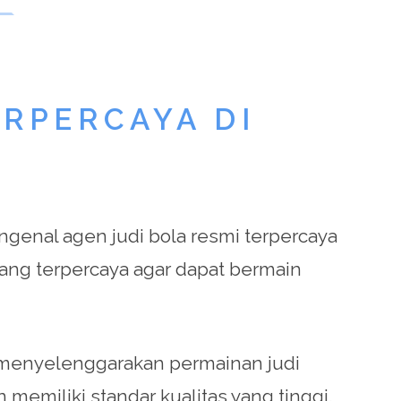
ERPERCAYA DI
engenal agen judi bola resmi terpercaya
yang terpercaya agar dapat bermain
k menyelenggarakan permainan judi
 memiliki standar kualitas yang tinggi.