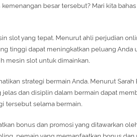
h kemenangan besar tersebut? Mari kita baha
 slot yang tepat. Menurut ahli perjudian onli
ng tinggi dapat meningkatkan peluang Anda u
h mesin slot untuk dimainkan.
hatikan strategi bermain Anda. Menurut Sarah
ng jelas dan disiplin dalam bermain dapat me
egi tersebut selama bermain.
atkan bonus dan promosi yang ditawarkan oleh 
mbling, pemain yang memanfaatkan bonus dan 