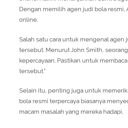
Dengan memilih agen judi bola resmi, A
online.
Salah satu cara untuk mengenal agen j
tersebut. Menurut John Smith, seorang 
kepercayaan. Pastikan untuk membac
tersebut.”
Selain itu, penting juga untuk memerik
bola resmi terpercaya biasanya meny
macam masalah yang mereka hadapi.