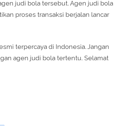
en judi bola tersebut. Agen judi bola
an proses transaksi berjalan lancar
smi terpercaya di Indonesia. Jangan
an agen judi bola tertentu. Selamat