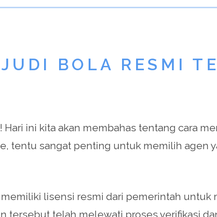
JUDI BOLA RESMI T
ia! Hari ini kita akan membahas tentang cara m
ine, tentu sangat penting untuk memilih agen 
 memiliki lisensi resmi dari pemerintah untu
tersebut telah melewati proses verifikasi dan