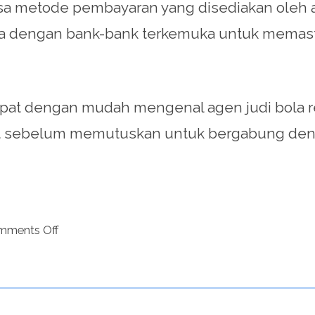
sa metode pembayaran yang disediakan oleh ag
ma dengan bank-bank terkemuka untuk memastik
apat dengan mudah mengenal agen judi bola re
jut sebelum memutuskan untuk bergabung deng
mments Off