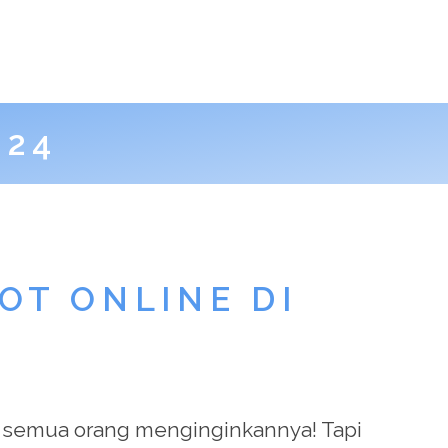
024
OT ONLINE DI
ja, semua orang menginginkannya! Tapi