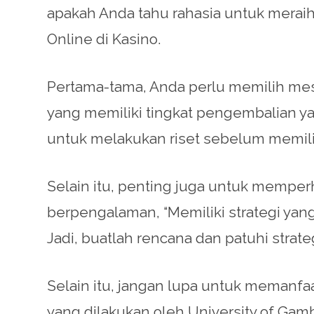
apakah Anda tahu rahasia untuk merai
Online di Kasino.
Pertama-tama, Anda perlu memilih mesin
yang memiliki tingkat pengembalian ya
untuk melakukan riset sebelum memili
Selain itu, penting juga untuk memper
berpengalaman, “Memiliki strategi ya
Jadi, buatlah rencana dan patuhi strat
Selain itu, jangan lupa untuk memanfa
yang dilakukan oleh University of Ga