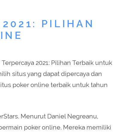
2021: PILIHAN
INE
Terpercaya 2021: Pilihan Terbaik untuk
ilih situs yang dapat dipercaya dan
tus poker online terbaik untuk tahun
erStars. Menurut Daniel Negreanu,
 bermain poker online. Mereka memiliki