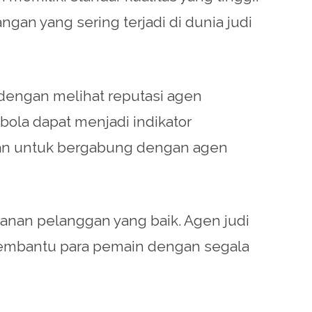
gan yang sering terjadi di dunia judi
 dengan melihat reputasi agen
bola dapat menjadi indikator
kan untuk bergabung dengan agen
yanan pelanggan yang baik. Agen judi
membantu para pemain dengan segala