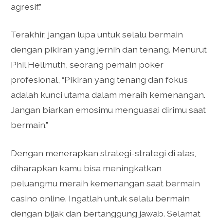
agresif.”
Terakhir, jangan lupa untuk selalu bermain
dengan pikiran yang jernih dan tenang. Menurut
Phil Hellmuth, seorang pemain poker
profesional, “Pikiran yang tenang dan fokus
adalah kunci utama dalam meraih kemenangan.
Jangan biarkan emosimu menguasai dirimu saat
bermain.”
Dengan menerapkan strategi-strategi di atas,
diharapkan kamu bisa meningkatkan
peluangmu meraih kemenangan saat bermain
casino online. Ingatlah untuk selalu bermain
dengan bijak dan bertanggung jawab. Selamat