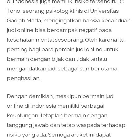
di Indonesia juga memiliki risiko tersendiri. Dr.
Tono, seorang psikolog klinis di Universitas
Gadjah Mada, mengingatkan bahwa kecanduan
judi online bisa berdampak negatif pada
kesehatan mental seseorang. Oleh karena itu,
penting bagi para pemain judi online untuk
bermain dengan bijak dan tidak terlalu
mengandalkan judi sebagai sumber utama
penghasilan.
Dengan demikian, meskipun bermain judi
online di Indonesia memiliki berbagai
keuntungan, tetaplah bermain dengan
tanggung jawab dan tetap waspada terhadap
risiko yang ada. Semoga artikel ini dapat