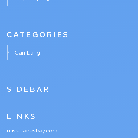
CATEGORIES
Gambling
SIDEBAR
LINKS
missclaireshay.com