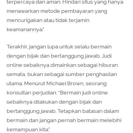
terpercaya dan aman. Hindari situs yang hanya
menawarkan metode pembayaran yang
mencurigakan atau tidak terjamin
keamanannya.”
Terakhir, jangan lupa untuk selalu bermain
dengan bijak dan bertanggung jawab. Judi
online sebaiknya dimainkan sebagai hiburan
semata, bukan sebagai sumber penghasilan
utama. Menurut Michael Brown, seorang
konsultan perjudian, “Bermain judi online
sebaiknya dilakukan dengan bijak dan
bertanggung jawab. Tetapkan batasan dalam
bermain dan jangan pernah bermain melebihi
kemampuan kita.”