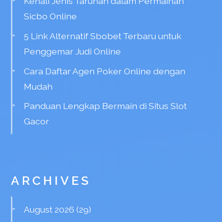
Kenali Jenis Taruhan dalam Permainan
Sicbo Online
5 Link Alternatif Sbobet Terbaru untuk
Penggemar Judi Online
Cara Daftar Agen Poker Online dengan
Mudah
Panduan Lengkap Bermain di Situs Slot
Gacor
ARCHIVES
August 2026
(29)