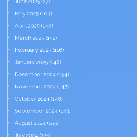
June 2025
(27)
May 2025
(104)
April 2025
(146)
March 2025
(152)
February 2025
(116)
January 2025
(148)
December 2024
(154)
November 2024
(147)
October 2024
(148)
September 2024
(143)
August 2024
(155)
July 2024
(125)