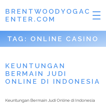
BRENTWOODYOGAC
ENTER.COM
TAG:
ONLINE CASINO
KEUNTUNGAN
BERMAIN JUDI
ONLINE DI INDONESIA
Keuntungan Bermain Judi Online di Indonesia