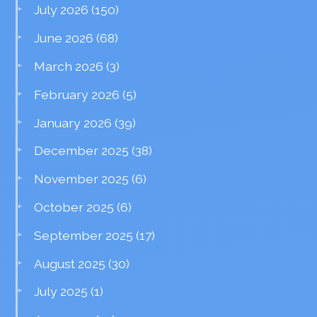
July 2026
(150)
June 2026
(68)
March 2026
(3)
February 2026
(5)
January 2026
(39)
December 2025
(38)
November 2025
(6)
October 2025
(6)
September 2025
(17)
August 2025
(30)
July 2025
(1)