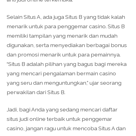
Selain Situs A, ada juga Situs B yang tidak kalah
menarik untuk para penggemar casino. Situs B
memiliki tampilan yang menarik dan mudah
digunakan, serta menyediakan berbagai bonus
dan promosi menarik untuk para pemainnya.
“Situs B adalah pilihan yang bagus bagi mereka
yang mencari pengalaman bermain casino
yang seru dan menguntungkan,” ujar seorang
perwakilan dari Situs B.
Jadi, bagi Anda yang sedang mencari daftar
situs judi online terbaik untuk penggemar
casino, jangan ragu untuk mencoba Situs A dan