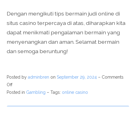
Dengan mengikuti tips bermain judi online di
situs casino terpercaya di atas, diharapkan kita
dapat menikmati pengalaman bermain yang
menyenangkan dan aman. Selamat bermain
dan semoga beruntung!
Posted by
adminbren
on
September 29, 2024
–
Comments
Off
Posted in
Gambling
– Tags:
online casino