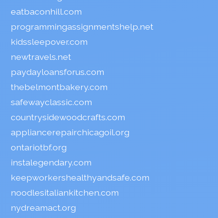
eatbaconhill.com
programmingassignmentshelp.net
kidssleepover.com
newtravels.net
paydayloansforus.com
thebelmontbakery.com
safewayclassic.com
countrysidewoodcrafts.com
appliancerepairchicagoil.org
ontariotbf.org
instalegendary.com
keepworkershealthyandsafe.com
noodlesitaliankitchen.com
nydreamact.org