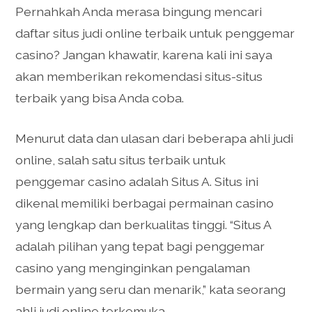
Pernahkah Anda merasa bingung mencari
daftar situs judi online terbaik untuk penggemar
casino? Jangan khawatir, karena kali ini saya
akan memberikan rekomendasi situs-situs
terbaik yang bisa Anda coba.
Menurut data dan ulasan dari beberapa ahli judi
online, salah satu situs terbaik untuk
penggemar casino adalah Situs A. Situs ini
dikenal memiliki berbagai permainan casino
yang lengkap dan berkualitas tinggi. “Situs A
adalah pilihan yang tepat bagi penggemar
casino yang menginginkan pengalaman
bermain yang seru dan menarik,” kata seorang
ahli judi online terkemuka.