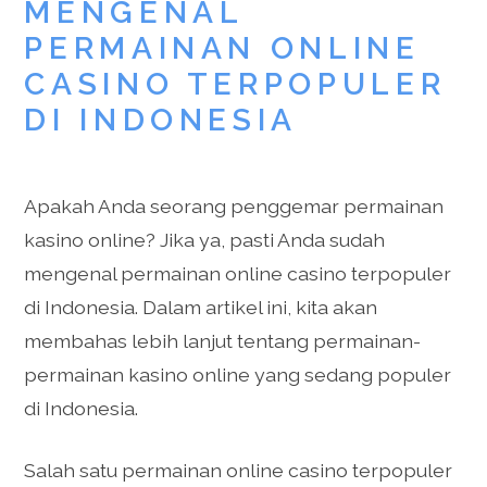
MENGENAL
PERMAINAN ONLINE
CASINO TERPOPULER
DI INDONESIA
Apakah Anda seorang penggemar permainan
kasino online? Jika ya, pasti Anda sudah
mengenal permainan online casino terpopuler
di Indonesia. Dalam artikel ini, kita akan
membahas lebih lanjut tentang permainan-
permainan kasino online yang sedang populer
di Indonesia.
Salah satu permainan online casino terpopuler