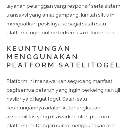
layanan pelanggan yang responsif serta sistem
transaksi yang amat gampang, jumlah situs ini
menguatkan posisinya sebagai salah satu
platform togel online terkemuka di Indonesia.
KEUNTUNGAN
MENGGUNAKAN
PLATFORM SATELITOGEL
Platform ini menawarkan segudang manfaat
bagi semua petaruh yang ingin berkeinginan uji
nasibnya di jagat togel. Salah satu
keuntungannya adalah keterjangkauan
aksesibilitas yang ditawarkan oleh platform
platform ini. Dengan cuma menggunakan alat