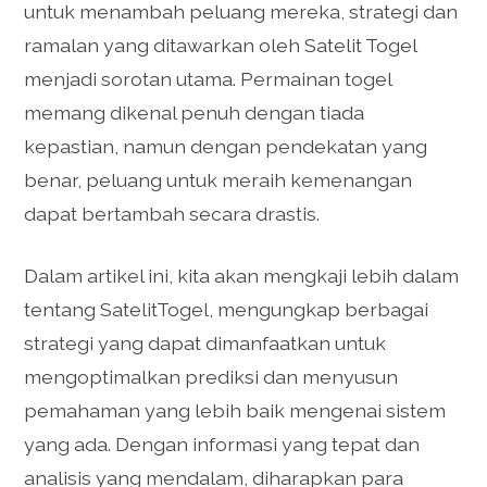
untuk menambah peluang mereka, strategi dan
ramalan yang ditawarkan oleh Satelit Togel
menjadi sorotan utama. Permainan togel
memang dikenal penuh dengan tiada
kepastian, namun dengan pendekatan yang
benar, peluang untuk meraih kemenangan
dapat bertambah secara drastis.
Dalam artikel ini, kita akan mengkaji lebih dalam
tentang SatelitTogel, mengungkap berbagai
strategi yang dapat dimanfaatkan untuk
mengoptimalkan prediksi dan menyusun
pemahaman yang lebih baik mengenai sistem
yang ada. Dengan informasi yang tepat dan
analisis yang mendalam, diharapkan para