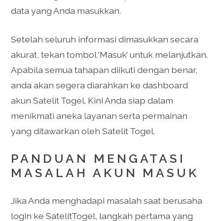
data yang Anda masukkan.
Setelah seluruh informasi dimasukkan secara
akurat, tekan tombol ‘Masuk’ untuk melanjutkan.
Apabila semua tahapan diikuti dengan benar,
anda akan segera diarahkan ke dashboard
akun Satelit Togel. Kini Anda siap dalam
menikmati aneka layanan serta permainan
yang ditawarkan oleh Satelit Togel.
PANDUAN MENGATASI
MASALAH AKUN MASUK
Jika Anda menghadapi masalah saat berusaha
login ke SatelitTogel, langkah pertama yang