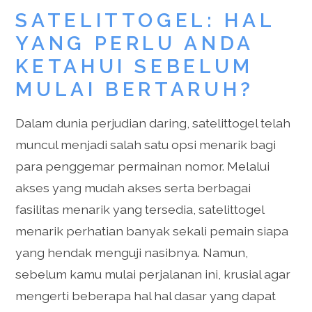
SATELITTOGEL: HAL
YANG PERLU ANDA
KETAHUI SEBELUM
MULAI BERTARUH?
Dalam dunia perjudian daring, satelittogel telah
muncul menjadi salah satu opsi menarik bagi
para penggemar permainan nomor. Melalui
akses yang mudah akses serta berbagai
fasilitas menarik yang tersedia, satelittogel
menarik perhatian banyak sekali pemain siapa
yang hendak menguji nasibnya. Namun,
sebelum kamu mulai perjalanan ini, krusial agar
mengerti beberapa hal hal dasar yang dapat