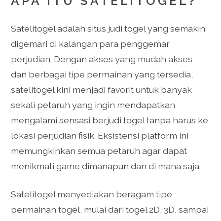
APA ITU SATELITOGEL?
Satelitogel adalah situs judi togel yang semakin
digemari di kalangan para penggemar
perjudian. Dengan akses yang mudah akses
dan berbagai tipe permainan yang tersedia,
satelitogel kini menjadi favorit untuk banyak
sekali petaruh yang ingin mendapatkan
mengalami sensasi berjudi togel tanpa harus ke
lokasi perjudian fisik. Eksistensi platform ini
memungkinkan semua petaruh agar dapat
menikmati game dimanapun dan di mana saja.
Satelitogel menyediakan beragam tipe
permainan togel, mulai dari togel 2D, 3D, sampai