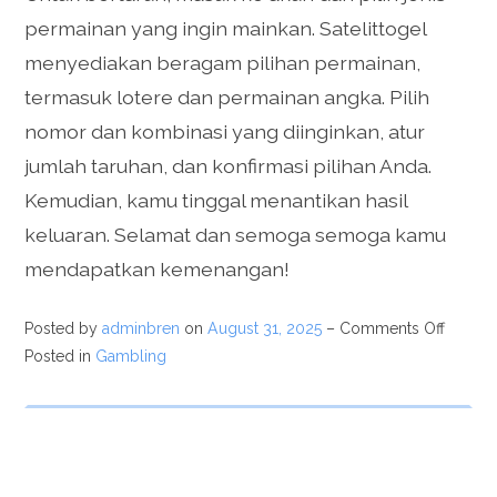
permainan yang ingin mainkan. Satelittogel
menyediakan beragam pilihan permainan,
termasuk lotere dan permainan angka. Pilih
nomor dan kombinasi yang diinginkan, atur
jumlah taruhan, dan konfirmasi pilihan Anda.
Kemudian, kamu tinggal menantikan hasil
keluaran. Selamat dan semoga semoga kamu
mendapatkan kemenangan!
Posted by
adminbren
on
August 31, 2025
–
Comments Off
Posted in
Gambling