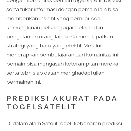
dengan komunitas pemain togel satelit. Diskusi
serta tukar informasi dengan pemain lain bisa
memberikan insight yang bernilai. Ada
kemungkinan peluang agar belajar dari
pengalaman orang lain serta mendapatkan
strategi yang baru yang efektif. Melalui
menerapkan pembelajaran dari komunitas ini,
pemain bisa mengasah keterampilan mereka
serta lebh siap dalam menghadapi ujian
permainan ini.
PREDIKSI AKURAT PADA
TOGELSATELIT
Di dalam alam SatelitTogel, kebenaran prediksi