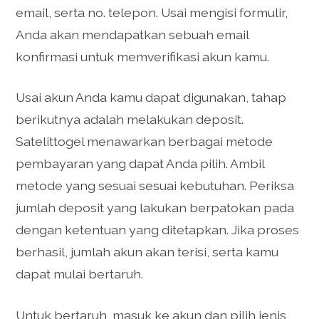
email, serta no. telepon. Usai mengisi formulir,
Anda akan mendapatkan sebuah email
konfirmasi untuk memverifikasi akun kamu.
Usai akun Anda kamu dapat digunakan, tahap
berikutnya adalah melakukan deposit.
Satelittogel menawarkan berbagai metode
pembayaran yang dapat Anda pilih. Ambil
metode yang sesuai sesuai kebutuhan. Periksa
jumlah deposit yang lakukan berpatokan pada
dengan ketentuan yang ditetapkan. Jika proses
berhasil, jumlah akun akan terisi, serta kamu
dapat mulai bertaruh.
Untuk bertaruh, masuk ke akun dan pilih jenis