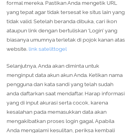
formal mereka. Pastikan Anda mengetik URL
yang tepat agar tidak tersesat ke situs lain yang
tidak valid. Setelah beranda dibuka, cari ikon
ataupun link dengan bertuliskan ‘Login’ yang
biasanya umumnya terletak di pojok kanan atas
website.
link satelittogel
Selanjutnya, Anda akan diminta untuk
menginput data akun akun Anda. Ketikan nama
pengguna dan kata sandi yang telah sudah
anda daftarkan saat mendaftar. Harap informasi
yang di input akurasi serta cocok, karena
kesalahan pada memasukkan data akan
mengakibatkan proses login gagal. Apabila
Anda mengalami kesulitan, periksa kembali