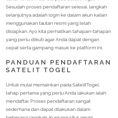
Sesudah proses pendaftaran selesai, langkah
selanjutnya adalah login ke dalam akun kalian
menggunakan tautan resmi yang telah
disiapkan. Ayo kita perhatikan tahapan-tahapan
yang perlu diikuti agar Anda dapat dengan
cepat serta gampang masuk ke platform ini.
PANDUAN PENDAFTARAN
SATELIT TOGEL
Untuk mulai memainkan pada SatelitTogel,
tahap pertama yang perlu Anda lakukan ialah
mendaftar. Proses pendaftaran sangat
sederhana dan dapat dilakukan dalam
beberapa langkah. Kunjungi situs resmi