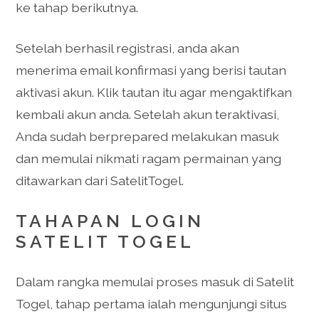
ke tahap berikutnya.
Setelah berhasil registrasi, anda akan
menerima email konfirmasi yang berisi tautan
aktivasi akun. Klik tautan itu agar mengaktifkan
kembali akun anda. Setelah akun teraktivasi,
Anda sudah berprepared melakukan masuk
dan memulai nikmati ragam permainan yang
ditawarkan dari SatelitTogel.
TAHAPAN LOGIN
SATELIT TOGEL
Dalam rangka memulai proses masuk di Satelit
Togel, tahap pertama ialah mengunjungi situs