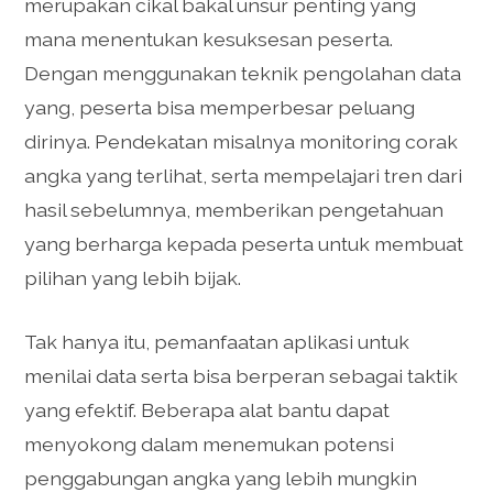
merupakan cikal bakal unsur penting yang
mana menentukan kesuksesan peserta.
Dengan menggunakan teknik pengolahan data
yang, peserta bisa memperbesar peluang
dirinya. Pendekatan misalnya monitoring corak
angka yang terlihat, serta mempelajari tren dari
hasil sebelumnya, memberikan pengetahuan
yang berharga kepada peserta untuk membuat
pilihan yang lebih bijak.
Tak hanya itu, pemanfaatan aplikasi untuk
menilai data serta bisa berperan sebagai taktik
yang efektif. Beberapa alat bantu dapat
menyokong dalam menemukan potensi
penggabungan angka yang lebih mungkin