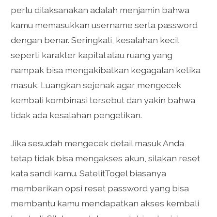
perlu dilaksanakan adalah menjamin bahwa
kamu memasukkan username serta password
dengan benar. Seringkali, kesalahan kecil
seperti karakter kapital atau ruang yang
nampak bisa mengakibatkan kegagalan ketika
masuk. Luangkan sejenak agar mengecek
kembali kombinasi tersebut dan yakin bahwa
tidak ada kesalahan pengetikan.
Jika sesudah mengecek detail masuk Anda
tetap tidak bisa mengakses akun, silakan reset
kata sandi kamu. SatelitTogel biasanya
memberikan opsi reset password yang bisa
membantu kamu mendapatkan akses kembali