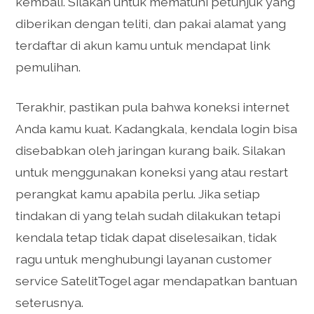
kembali. Silakan untuk mematuhi petunjuk yang
diberikan dengan teliti, dan pakai alamat yang
terdaftar di akun kamu untuk mendapat link
pemulihan.
Terakhir, pastikan pula bahwa koneksi internet
Anda kamu kuat. Kadangkala, kendala login bisa
disebabkan oleh jaringan kurang baik. Silakan
untuk menggunakan koneksi yang atau restart
perangkat kamu apabila perlu. Jika setiap
tindakan di yang telah sudah dilakukan tetapi
kendala tetap tidak dapat diselesaikan, tidak
ragu untuk menghubungi layanan customer
service SatelitTogel agar mendapatkan bantuan
seterusnya.