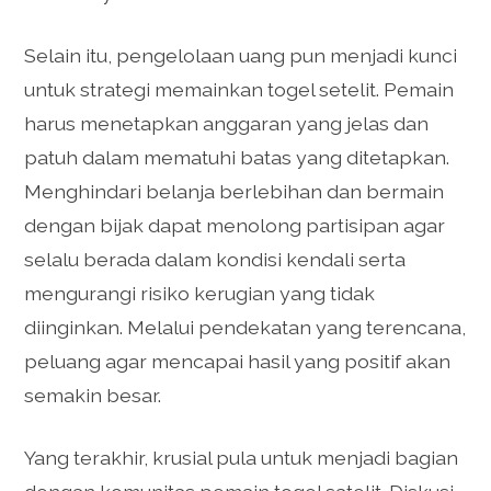
Selain itu, pengelolaan uang pun menjadi kunci
untuk strategi memainkan togel setelit. Pemain
harus menetapkan anggaran yang jelas dan
patuh dalam mematuhi batas yang ditetapkan.
Menghindari belanja berlebihan dan bermain
dengan bijak dapat menolong partisipan agar
selalu berada dalam kondisi kendali serta
mengurangi risiko kerugian yang tidak
diinginkan. Melalui pendekatan yang terencana,
peluang agar mencapai hasil yang positif akan
semakin besar.
Yang terakhir, krusial pula untuk menjadi bagian