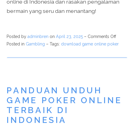
online di Indonesia dan rasakan pengalaman
bermain yang seru dan menantang!
Posted by
adminbren
on
April 23, 2025
–
Comments Off
Posted in
Gambling
– Tags:
download game online poker
PANDUAN UNDUH
GAME POKER ONLINE
TERBAIK DI
INDONESIA