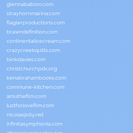
glennabatson.com
strayhornmarina.com
flaglerproductions.com
brawndefinition.com
continentalicecream.com
crazycreekquilts.com
binkdavies.com
christchurchpdx.org
kenabrahambooks.com
commune-kitchen.com
amuthefilm.com
lustforlovefilm.com
nicolasjolly.net
infinitasymphonia.com
africanlegalcentre.org