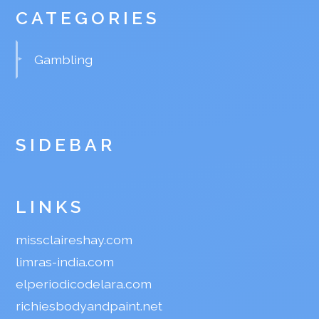
CATEGORIES
Gambling
SIDEBAR
LINKS
missclaireshay.com
limras-india.com
elperiodicodelara.com
richiesbodyandpaint.net