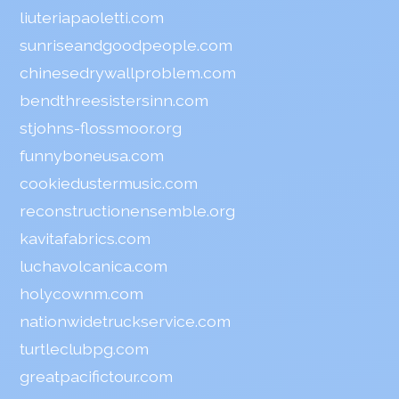
liuteriapaoletti.com
sunriseandgoodpeople.com
chinesedrywallproblem.com
bendthreesistersinn.com
stjohns-flossmoor.org
funnyboneusa.com
cookiedustermusic.com
reconstructionensemble.org
kavitafabrics.com
luchavolcanica.com
holycownm.com
nationwidetruckservice.com
turtleclubpg.com
greatpacifictour.com