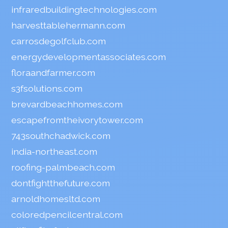
infraredbuildingtechnologies.com
harvesttablehermann.com
carrosdegolfclub.com
energydevelopmentassociates.com
floraandfarmer.com
s3fsolutions.com
brevardbeachhomes.com
escapefromtheivorytower.com
743southchadwick.com
india-northeast.com
roofing-palmbeach.com
dontfightthefuture.com
arnoldhomesltd.com
coloredpencilcentral.com