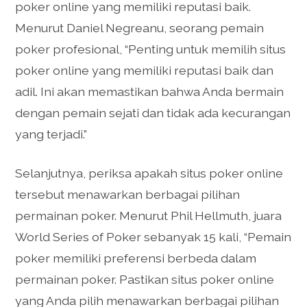
poker online yang memiliki reputasi baik.
Menurut Daniel Negreanu, seorang pemain
poker profesional, “Penting untuk memilih situs
poker online yang memiliki reputasi baik dan
adil. Ini akan memastikan bahwa Anda bermain
dengan pemain sejati dan tidak ada kecurangan
yang terjadi.”
Selanjutnya, periksa apakah situs poker online
tersebut menawarkan berbagai pilihan
permainan poker. Menurut Phil Hellmuth, juara
World Series of Poker sebanyak 15 kali, “Pemain
poker memiliki preferensi berbeda dalam
permainan poker. Pastikan situs poker online
yang Anda pilih menawarkan berbagai pilihan