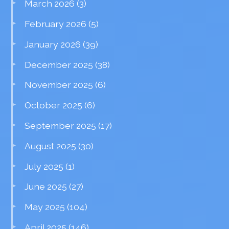
March 2026
(3)
February 2026
(5)
January 2026
(39)
December 2025
(38)
November 2025
(6)
October 2025
(6)
September 2025
(17)
August 2025
(30)
July 2025
(1)
June 2025
(27)
May 2025
(104)
April 2025
(146)