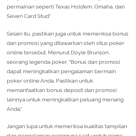
permainan seperti Texas Hold’em, Omaha, dan
Seven Card Stud.”
Selain itu, pastikan juga untuk memeriksa bonus
dan promosi yang ditawarkan oleh situs poker
online tersebut. Menurut Doyle Brunson,
seorang legenda poker, “Bonus dan promosi
dapat meningkatkan pengalaman bermain
poker online Anda. Pastikan untuk
memanfaatkan bonus deposit dan promosi
lainnya untuk meningkatkan peluang menang
Anda.”
Jangan lupa untuk memeriksa kualitas tampilan
dan pengalaman pengguna saat unduh game