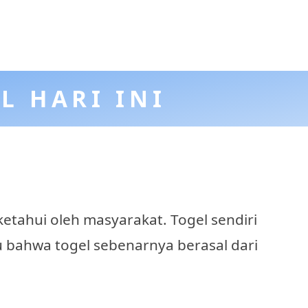
L HARI INI
ketahui oleh masyarakat. Togel sendiri
 bahwa togel sebenarnya berasal dari