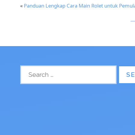
«
Panduan Lengkap Cara Main Rolet untuk Pemul