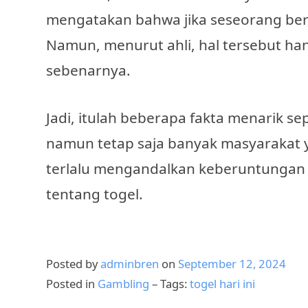
mengatakan bahwa jika seseorang berm
Namun, menurut ahli, hal tersebut ha
sebenarnya.
Jadi, itulah beberapa fakta menarik se
namun tetap saja banyak masyarakat ya
terlalu mengandalkan keberuntungan s
tentang togel.
Posted by
adminbren
on
September 12, 2024
Posted in
Gambling
– Tags:
togel hari ini