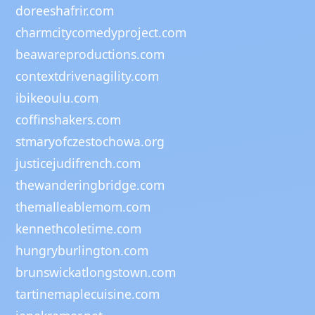
doreeshafrir.com
charmcitycomedyproject.com
beawareproductions.com
contextdrivenagility.com
ibikeoulu.com
coffinshakers.com
stmaryofczestochowa.org
justicejudifrench.com
thewanderingbridge.com
themalleablemom.com
kennethcoletime.com
hungryburlington.com
brunswickatlongstown.com
tartinemaplecuisine.com