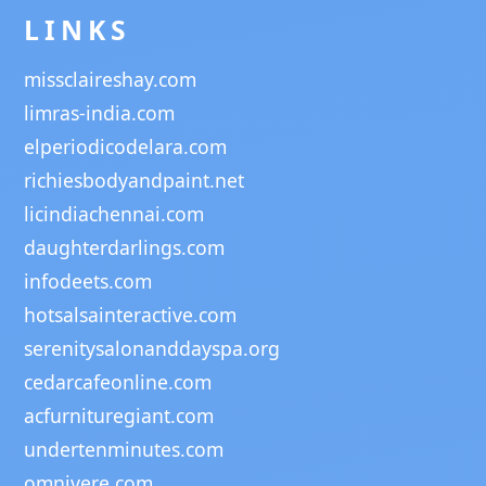
LINKS
missclaireshay.com
limras-india.com
elperiodicodelara.com
richiesbodyandpaint.net
licindiachennai.com
daughterdarlings.com
infodeets.com
hotsalsainteractive.com
serenitysalonanddayspa.org
cedarcafeonline.com
acfurnituregiant.com
undertenminutes.com
omnivere.com