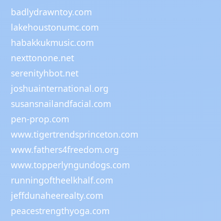
badlydrawntoy.com
lakehoustonumc.com
habakkukmusic.com
nexttonone.net
serenityhbot.net
joshuainternational.org
susansnailandfacial.com
pen-prop.com
www.tigertrendsprinceton.com
www.fathers4freedom.org
www.topperlyngundogs.com
runningoftheelkhalf.com
jeffdunaheerealty.com
peacestrengthyoga.com