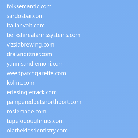
folksemantic.com
sardosbar.com
italianvolt.com
berkshirealarmssystems.com
vizslabrewing.com
dralanbittner.com
yannisandlemoni.com
weedpatchgazette.com
kblinc.com
eriesingletrack.com
pamperedpetsnorthport.com
rosiemade.com
tupelodoughnuts.com
olathekidsdentistry.com