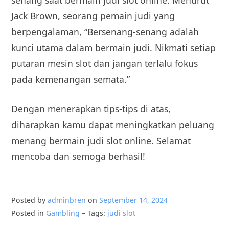
senang saat bermain judi slot online. Menurut
Jack Brown, seorang pemain judi yang
berpengalaman, “Bersenang-senang adalah
kunci utama dalam bermain judi. Nikmati setiap
putaran mesin slot dan jangan terlalu fokus
pada kemenangan semata.”
Dengan menerapkan tips-tips di atas,
diharapkan kamu dapat meningkatkan peluang
menang bermain judi slot online. Selamat
mencoba dan semoga berhasil!
Posted by
adminbren
on
September 14, 2024
Posted in
Gambling
– Tags:
judi slot