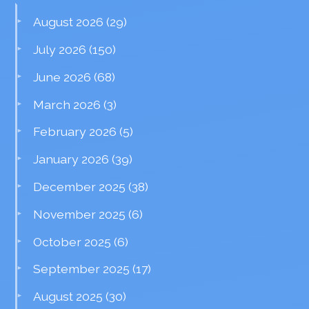
August 2026
(29)
July 2026
(150)
June 2026
(68)
March 2026
(3)
February 2026
(5)
January 2026
(39)
December 2025
(38)
November 2025
(6)
October 2025
(6)
September 2025
(17)
August 2025
(30)