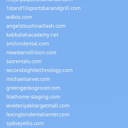
1stand10sportsbarandgrill.com
w4btx.com
angelstouchnaillash.com
kabbalahacademy.net
smilondental.com
newstarcollision.com
sasrentals.com
secondsighttechnology.com
michaelsarver.com
greengeckogrocer.com
hlathome-staging.com
wokteriyakitargetmall.com
lexingtondentalcenter.com
sydneyellis.com