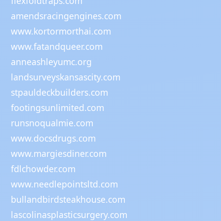
flexfoldtraps.com
amendsracingengines.com
www.kortormorthai.com
www.fatandqueer.com
anneashleyumc.org
landsurveyskansascity.com
stpauldeckbuilders.com
footingsunlimited.com
runsnoqualmie.com
www.docsdrugs.com
www.margiesdiner.com
fdlchowder.com
www.needlepointsltd.com
bullandbirdsteakhouse.com
lascolinasplasticsurgery.com