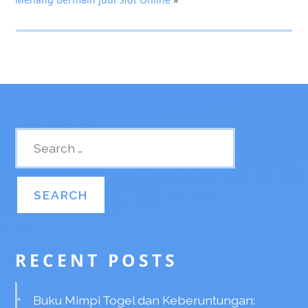
RECENT POSTS
Buku Mimpi Togel dan Keberuntungan: