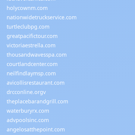
holycownm.com
nationwidetruckservice.com
turtleclubpg.com
greatpacifictour.com
victoriaestrella.com
thousandwavesspa.com
courtlandcenter.com
neilfindlaymsp.com
avicollisrestaurant.com
drcconline.org
v
theplacebarandgrill.com
waterburyrx.com
advpoolsinc.com
angelosatthepoint.com