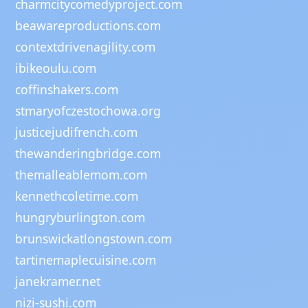
charmcitycomedyproject.com
beawareproductions.com
contextdrivenagility.com
ibikeoulu.com
coffinshakers.com
stmaryofczestochowa.org
justicejudifrench.com
thewanderingbridge.com
themalleablemom.com
kennethcoletime.com
hungryburlington.com
brunswickatlongstown.com
tartinemaplecuisine.com
janekramer.net
nizi-sushi.com