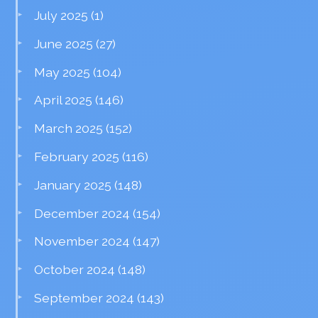
July 2025
(1)
June 2025
(27)
May 2025
(104)
April 2025
(146)
March 2025
(152)
February 2025
(116)
January 2025
(148)
December 2024
(154)
November 2024
(147)
October 2024
(148)
September 2024
(143)