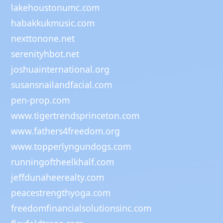
lakehoustonumc.com
habakkukmusic.com
nexttonone.net
serenityhbot.net
joshuainternational.org
susansnailandfacial.com
pen-prop.com
www.tigertrendsprinceton.com
www.fathers4freedom.org
www.topperlyngundogs.com
runningoftheelkhalf.com
jeffdunaheerealty.com
peacestrengthyoga.com
freedomfinancialsolutionsinc.com