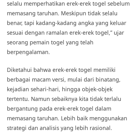
selalu memperhatikan erek-erek togel sebelum
memasang taruhan. Meskipun tidak selalu
benar, tapi kadang-kadang angka yang keluar
sesuai dengan ramalan erek-erek togel,” ujar
seorang pemain togel yang telah
berpengalaman.
Diketahui bahwa erek-erek togel memiliki
berbagai macam versi, mulai dari binatang,
kejadian sehari-hari, hingga objek-objek
tertentu. Namun sebaiknya kita tidak terlalu
bergantung pada erek-erek togel dalam
memasang taruhan. Lebih baik menggunakan
strategi dan analisis yang lebih rasional.