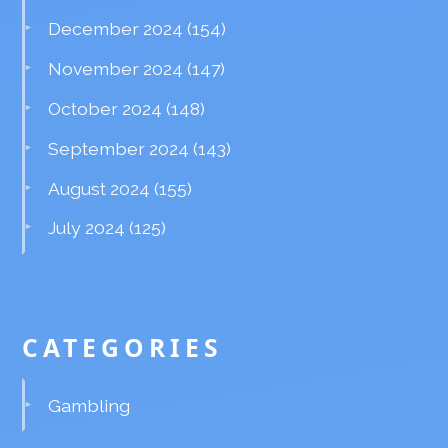
December 2024
(154)
November 2024
(147)
October 2024
(148)
September 2024
(143)
August 2024
(155)
July 2024
(125)
CATEGORIES
Gambling