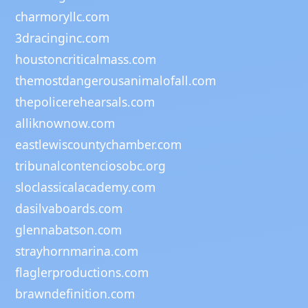
charmoryllc.com
3dracinginc.com
houstoncriticalmass.com
themostdangerousanimalofall.com
thepolicerehearsals.com
alliknownow.com
eastlewiscountychamber.com
tribunalcontenciosobc.org
sloclassicalacademy.com
dasilvaboards.com
glennabatson.com
strayhornmarina.com
flaglerproductions.com
brawndefinition.com