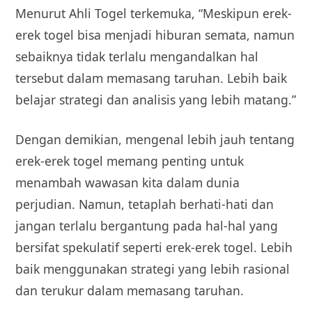
Menurut Ahli Togel terkemuka, “Meskipun erek-
erek togel bisa menjadi hiburan semata, namun
sebaiknya tidak terlalu mengandalkan hal
tersebut dalam memasang taruhan. Lebih baik
belajar strategi dan analisis yang lebih matang.”
Dengan demikian, mengenal lebih jauh tentang
erek-erek togel memang penting untuk
menambah wawasan kita dalam dunia
perjudian. Namun, tetaplah berhati-hati dan
jangan terlalu bergantung pada hal-hal yang
bersifat spekulatif seperti erek-erek togel. Lebih
baik menggunakan strategi yang lebih rasional
dan terukur dalam memasang taruhan.