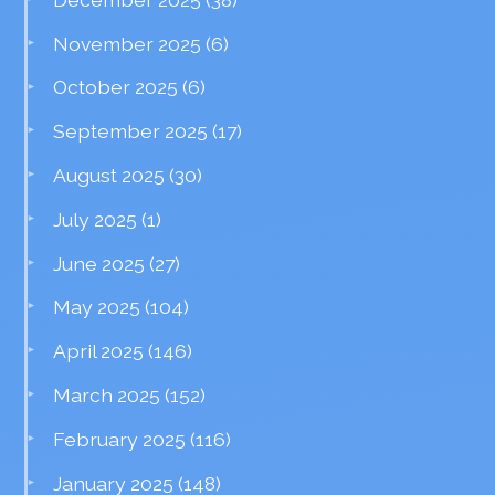
November 2025
(6)
October 2025
(6)
September 2025
(17)
August 2025
(30)
July 2025
(1)
June 2025
(27)
May 2025
(104)
April 2025
(146)
March 2025
(152)
February 2025
(116)
January 2025
(148)