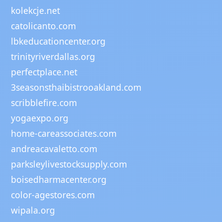
kolekcje.net
catolicanto.com
lbkeducationcenter.org
trinityriverdallas.org
perfectplace.net
3seasonsthaibistrooakland.com
scribblefire.com
yogaexpo.org
home-careassociates.com
andreacavaletto.com
parksleylivestocksupply.com
boisedharmacenter.org
color-agestores.com
wipala.org