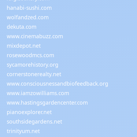
hanabi-sushi.com
wolfandzed.com
dekuta.com
www.cinemabuzz.com
mixdepot.net
rosewoodmcs.com
sycamorehistory.org
cornerstonerealty.net
www.consciousnessandbiofeedback.org
www.iamzowilliams.com
www.hastingsgardencenter.com
pianoexplorer.net
southsidegardens.net
trinityum.net