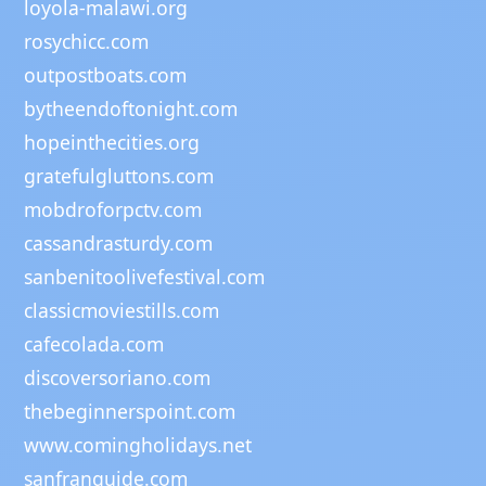
loyola-malawi.org
rosychicc.com
outpostboats.com
bytheendoftonight.com
hopeinthecities.org
gratefulgluttons.com
mobdroforpctv.com
cassandrasturdy.com
sanbenitoolivefestival.com
classicmoviestills.com
cafecolada.com
discoversoriano.com
thebeginnerspoint.com
www.comingholidays.net
sanfranguide.com