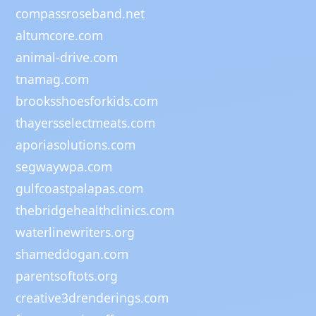
compassroseband.net
altumcore.com
animal-drive.com
tnamag.com
brooksshoesforkids.com
thayersselectmeats.com
aporiasolutions.com
segwaywpa.com
gulfcoastpalapas.com
thebridgehealthclinics.com
waterlinewriters.org
shameddogan.com
parentsoftots.org
creative3drenderings.com