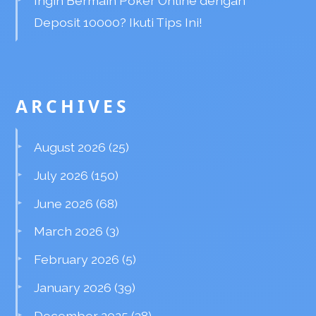
Ingin Bermain Poker Online dengan
Deposit 10000? Ikuti Tips Ini!
ARCHIVES
August 2026
(25)
July 2026
(150)
June 2026
(68)
March 2026
(3)
February 2026
(5)
January 2026
(39)
December 2025
(38)