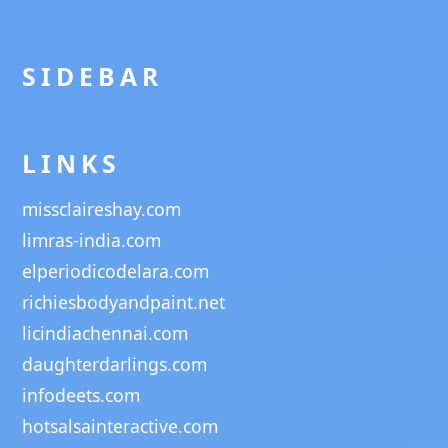
SIDEBAR
LINKS
missclaireshay.com
limras-india.com
elperiodicodelara.com
richiesbodyandpaint.net
licindiachennai.com
daughterdarlings.com
infodeets.com
hotsalsainteractive.com