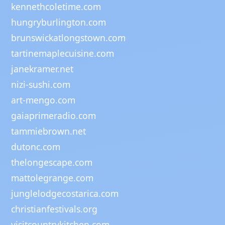
kennethcoletime.com
hungryburlington.com
brunswickatlongstown.com
tartinemaplecuisine.com
janekramer.net
nizi-sushi.com
art-mengo.com
gaiaprimeradio.com
tammiebrown.net
dutonc.com
thelongescape.com
mattolegrange.com
junglelodgecostarica.com
christianfestivals.org
visitcountrykitchen.com