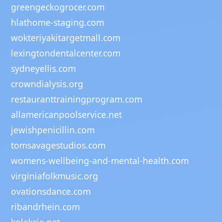
greengeckogrocer.com
hlathome-staging.com
wokteriyakitargetmall.com
lexingtondentalcenter.com
sydneyellis.com
crowndialysis.org
restauranttrainingprogram.com
allamericanpoolservice.net
jewishpenicillin.com
tomsavagestudios.com
womens-wellbeing-and-mental-health.com
virginiafolkmusic.org
ovationsdance.com
ribandrhein.com