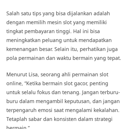
Salah satu tips yang bisa dijalankan adalah
dengan memilih mesin slot yang memiliki
tingkat pembayaran tinggi. Hal ini bisa
meningkatkan peluang untuk mendapatkan
kemenangan besar. Selain itu, perhatikan juga
pola permainan dan waktu bermain yang tepat.
Menurut Lisa, seorang ahli permainan slot
online, “Ketika bermain slot gacor, penting
untuk selalu fokus dan tenang. Jangan terburu-
buru dalam mengambil keputusan, dan jangan
terpengaruh emosi saat mengalami kekalahan.
Tetaplah sabar dan konsisten dalam strategi
bermain.”