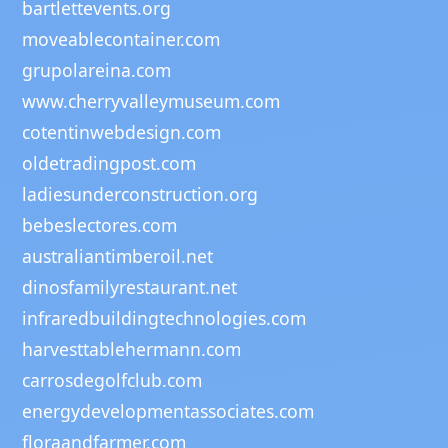
bartlettevents.org
moveablecontainer.com
grupolareina.com
www.cherryvalleymuseum.com
cotentinwebdesign.com
oldetradingpost.com
ladiesunderconstruction.org
bebeslectores.com
australiantimberoil.net
dinosfamilyrestaurant.net
infraredbuildingtechnologies.com
harvesttablehermann.com
carrosdegolfclub.com
energydevelopmentassociates.com
floraandfarmer.com