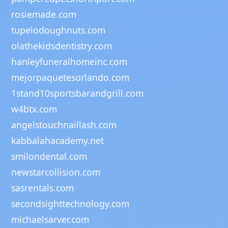
rosiemade.com
tupelodoughnuts.com
olathekidsdentistry.com
hanleyfuneralhomeinc.com
mejorpaquetesorlando.com
1stand10sportsbarandgrill.com
w4btx.com
angelstouchnaillash.com
kabbalahacademy.net
smilondental.com
newstarcollision.com
sasrentals.com
secondsighttechnology.com
michaelsarver.com