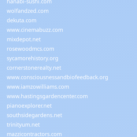
hanabi-sushi.com
wolfandzed.com
dekuta.com
www.cinemabuzz.com
mixdepot.net
rosewoodmcs.com
sycamorehistory.org
cornerstonerealty.net
www.consciousnessandbiofeedback.org
www.iamzowilliams.com
www.hastingsgardencenter.com
pianoexplorer.net
southsidegardens.net
trinityum.net
mazzicontractors.com