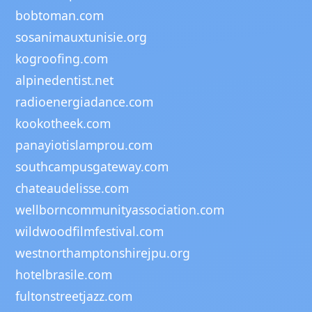
bobtoman.com
sosanimauxtunisie.org
kogroofing.com
alpinedentist.net
radioenergiadance.com
kookotheek.com
panayiotislamprou.com
southcampusgateway.com
chateaudelisse.com
wellborncommunityassociation.com
wildwoodfilmfestival.com
westnorthamptonshirejpu.org
hotelbrasile.com
fultonstreetjazz.com