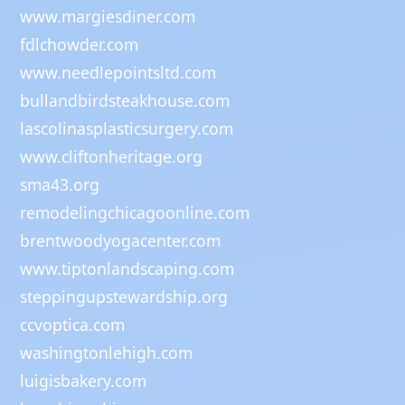
www.margiesdiner.com
fdlchowder.com
www.needlepointsltd.com
bullandbirdsteakhouse.com
lascolinasplasticsurgery.com
www.cliftonheritage.org
sma43.org
remodelingchicagoonline.com
brentwoodyogacenter.com
www.tiptonlandscaping.com
steppingupstewardship.org
ccvoptica.com
washingtonlehigh.com
luigisbakery.com