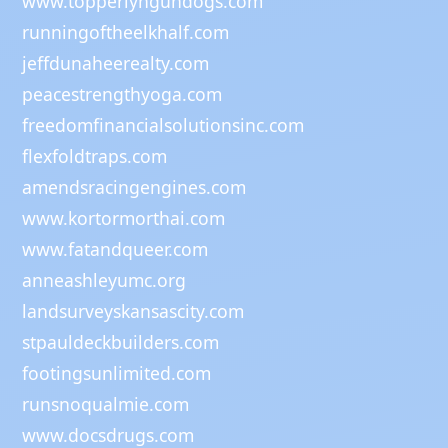
www.topperlyngundogs.com
runningoftheelkhalf.com
jeffdunaheerealty.com
peacestrengthyoga.com
freedomfinancialsolutionsinc.com
flexfoldtraps.com
amendsracingengines.com
www.kortormorthai.com
www.fatandqueer.com
anneashleyumc.org
landsurveyskansascity.com
stpauldeckbuilders.com
footingsunlimited.com
runsnoqualmie.com
www.docsdrugs.com