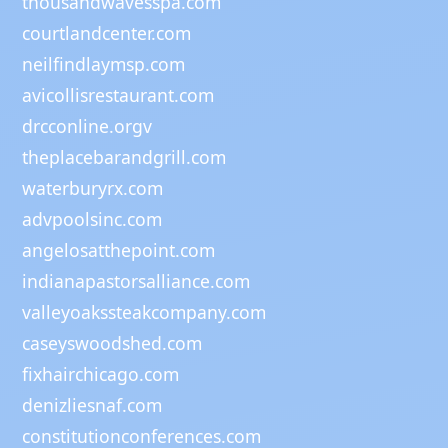
thousandwavesspa.com
courtlandcenter.com
neilfindlaymsp.com
avicollisrestaurant.com
drcconline.org
v
theplacebarandgrill.com
waterburyrx.com
advpoolsinc.com
angelosatthepoint.com
indianapastorsalliance.com
valleyoakssteakcompany.com
caseyswoodshed.com
fixhairchicago.com
denizliesnaf.com
constitutionconferences.com