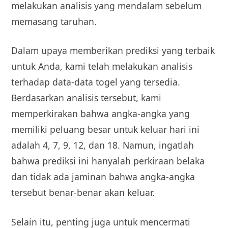
melakukan analisis yang mendalam sebelum
memasang taruhan.
Dalam upaya memberikan prediksi yang terbaik
untuk Anda, kami telah melakukan analisis
terhadap data-data togel yang tersedia.
Berdasarkan analisis tersebut, kami
memperkirakan bahwa angka-angka yang
memiliki peluang besar untuk keluar hari ini
adalah 4, 7, 9, 12, dan 18. Namun, ingatlah
bahwa prediksi ini hanyalah perkiraan belaka
dan tidak ada jaminan bahwa angka-angka
tersebut benar-benar akan keluar.
Selain itu, penting juga untuk mencermati