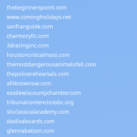
thebeginnerspoint.com
www.comingholidays.net
sanfranguide.com
charmoryllc.com
3dracinginc.com
houstoncriticalmass.com
themostdangerousanimalofall.com
thepolicerehearsals.com
alliknownow.com
eastlewiscountychamber.com
tribunalcontenciosobc.org
sloclassicalacademy.com
dasilvaboards.com
glennabatson.com