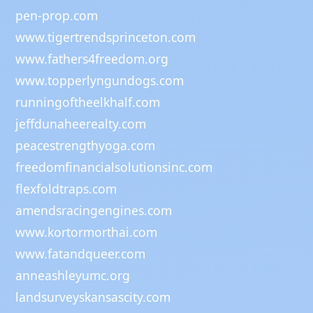
pen-prop.com
www.tigertrendsprinceton.com
www.fathers4freedom.org
www.topperlyngundogs.com
runningoftheelkhalf.com
jeffdunaheerealty.com
peacestrengthyoga.com
freedomfinancialsolutionsinc.com
flexfoldtraps.com
amendsracingengines.com
www.kortormorthai.com
www.fatandqueer.com
anneashleyumc.org
landsurveyskansascity.com