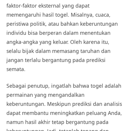
faktor-faktor eksternal yang dapat
memengaruhi hasil togel. Misalnya, cuaca,
peristiwa politik, atau bahkan keberuntungan
individu bisa berperan dalam menentukan
angka-angka yang keluar. Oleh karena itu,
selalu bijak dalam memasang taruhan dan
jangan terlalu bergantung pada prediksi
semata.
Sebagai penutup, ingatlah bahwa togel adalah
permainan yang mengandalkan
keberuntungan. Meskipun prediksi dan analisis
dapat membantu meningkatkan peluang Anda,
namun hasil akhir tetap bergantung pada