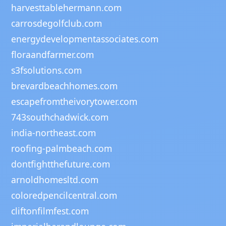
harvesttablehermann.com
carrosdegolfclub.com
energydevelopmentassociates.com
floraandfarmer.com
s3fsolutions.com
brevardbeachhomes.com
escapefromtheivorytower.com
743southchadwick.com
india-northeast.com
roofing-palmbeach.com
dontfightthefuture.com
arnoldhomesltd.com
coloredpencilcentral.com
cliftonfilmfest.com