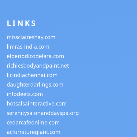
LINKS
missclaireshay.com
limras-india.com
elperiodicodelara.com
richiesbodyandpaint.net
licindiachennai.com
daughterdarlings.com
infodeets.com
hotsalsainteractive.com
serenitysalonanddayspa.org
cedarcafeonline.com
acfurnituregiant.com