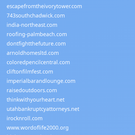
escapefromtheivorytower.com
743southchadwick.com
india-northeast.com
roofing-palmbeach.com
dontfightthefuture.com
arnoldhomesltd.com
coloredpencilcentral.com
cliftonfilmfest.com
imperialbarandlounge.com
raisedoutdoors.com
thinkwithyourheart.net
utahbankruptcyattorneys.net
irocknroll.com
www.wordoflife2000.org