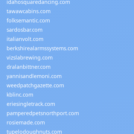
idahosquaredancing.com
tawawcabins.com
folksemantic.com
sardosbar.com
italianvolt.com
berkshirealarmssystems.com
vizslabrewing.com
dralanbittner.com
yannisandlemoni.com
weedpatchgazette.com
kblinc.com
eriesingletrack.com
pamperedpetsnorthport.com
rosiemade.com
tupelodoughnuts.com