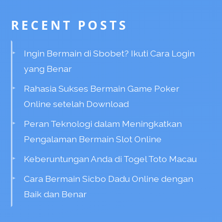
RECENT POSTS
Ingin Bermain di Sbobet? Ikuti Cara Login
yang Benar
Rahasia Sukses Bermain Game Poker
Online setelah Download
Peran Teknologi dalam Meningkatkan
Pengalaman Bermain Slot Online
Keberuntungan Anda di Togel Toto Macau
Cara Bermain Sicbo Dadu Online dengan
Baik dan Benar