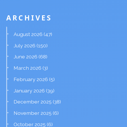
ARCHIVES
August 2026
(47)
July 2026
(150)
June 2026
(68)
March 2026
(3)
February 2026
(5)
January 2026
(39)
December 2025
(38)
November 2025
(6)
October 2025
(6)