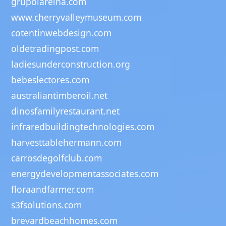
grupolareina.com
www.cherryvalleymuseum.com
cotentinwebdesign.com
oldetradingpost.com
ladiesunderconstruction.org
bebeslectores.com
australiantimberoil.net
dinosfamilyrestaurant.net
infraredbuildingtechnologies.com
harvesttablehermann.com
carrosdegolfclub.com
energydevelopmentassociates.com
floraandfarmer.com
s3fsolutions.com
brevardbeachhomes.com