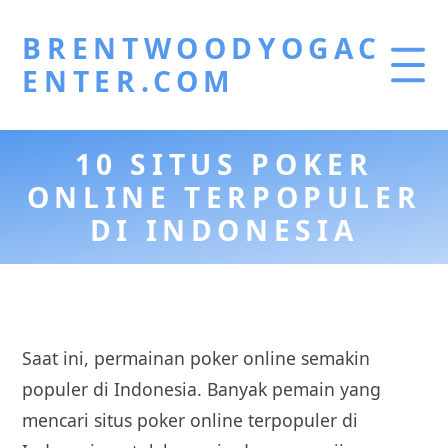
BRENTWOODYOGAC
ENTER.COM
10 SITUS POKER
ONLINE TERPOPULER
DI INDONESIA
Saat ini, permainan poker online semakin
populer di Indonesia. Banyak pemain yang
mencari situs poker online terpopuler di