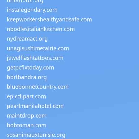
instalegendary.com
keepworkershealthyandsafe.com
noodlesitaliankitchen.com
nydreamact.org
unagisushimetairie.com
jewelflashtattoos.com
getpcfixtoday.com
bbrtbandra.org
bluebonnetcountry.com
epicclipart.com
pearlmanilahotel.com
maintdrop.com
bobtoman.com
sosanimauxtunisie.org