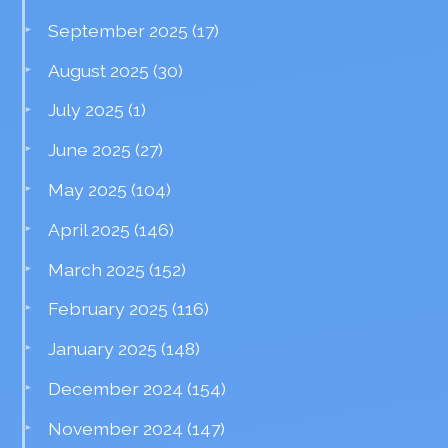
September 2025
(17)
August 2025
(30)
July 2025
(1)
June 2025
(27)
May 2025
(104)
April 2025
(146)
March 2025
(152)
February 2025
(116)
January 2025
(148)
December 2024
(154)
November 2024
(147)