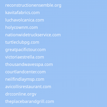
reconstructionensemble.org
kavitafabrics.com
luchavolcanica.com
holycownm.com
nationwidetruckservice.com
turtleclubpg.com
greatpacifictour.com
victoriaestrella.com
thousandwavesspa.com
courtlandcenter.com
neilfindlaymsp.com
avicollisrestaurant.com
drcconline.org
v
theplacebarandgrill.com