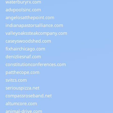
waterburyrx.com
advpoolsinc.com
angelosatthepoint.com
indianapastorsalliance.com
valleyoakssteakcompany.com
caseyswoodshed.com
fixhairchicago.com
denizliesnaf.com
constitutionconferences.com
patthecope.com
svitcs.com
seriouspizza.net
compassroseband.net
altumcore.com
animal-drive.com