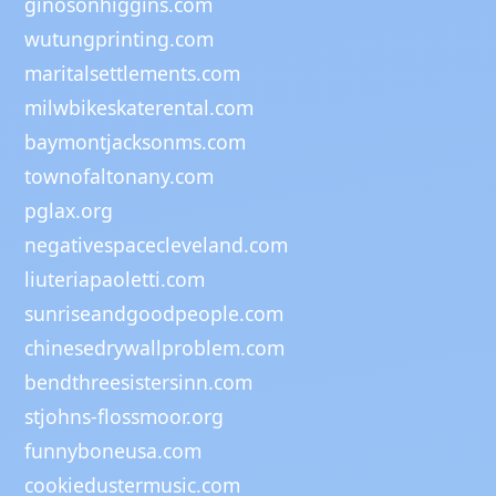
ginosonhiggins.com
wutungprinting.com
maritalsettlements.com
milwbikeskaterental.com
baymontjacksonms.com
townofaltonany.com
pglax.org
negativespacecleveland.com
liuteriapaoletti.com
sunriseandgoodpeople.com
chinesedrywallproblem.com
bendthreesistersinn.com
stjohns-flossmoor.org
funnyboneusa.com
cookiedustermusic.com