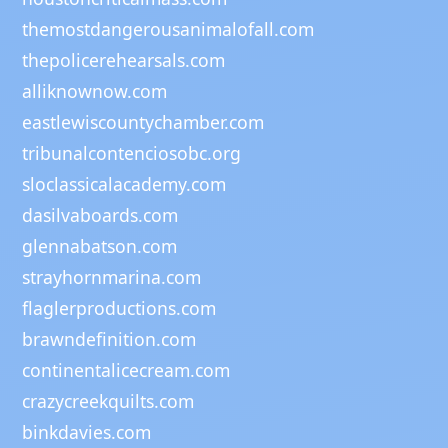
themostdangerousanimalofall.com
thepolicerehearsals.com
alliknownow.com
eastlewiscountychamber.com
tribunalcontenciosobc.org
sloclassicalacademy.com
dasilvaboards.com
glennabatson.com
strayhornmarina.com
flaglerproductions.com
brawndefinition.com
continentalicecream.com
crazycreekquilts.com
binkdavies.com