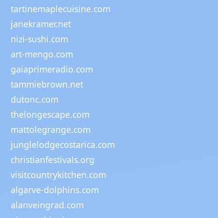
tartinemaplecuisine.com
janekramer.net
nizi-sushi.com
art-mengo.com
gaiaprimeradio.com
tammiebrown.net
dutonc.com
thelongescape.com
mattolegrange.com
junglelodgecostarica.com
christianfestivals.org
visitcountrykitchen.com
algarve-dolphins.com
alanveingrad.com