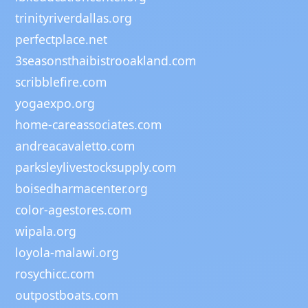
trinityriverdallas.org
perfectplace.net
3seasonsthaibistrooakland.com
scribblefire.com
yogaexpo.org
home-careassociates.com
andreacavaletto.com
parksleylivestocksupply.com
boisedharmacenter.org
color-agestores.com
wipala.org
loyola-malawi.org
rosychicc.com
outpostboats.com