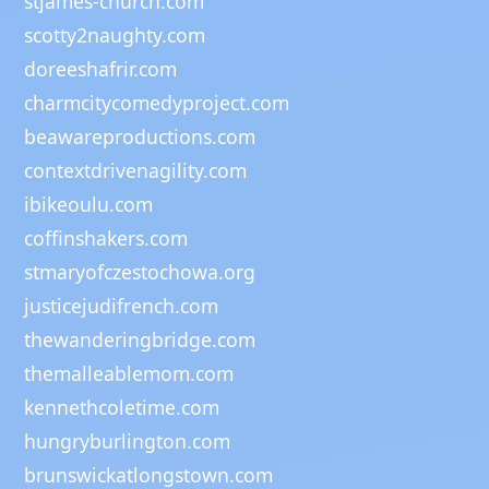
stjames-church.com
scotty2naughty.com
doreeshafrir.com
charmcitycomedyproject.com
beawareproductions.com
contextdrivenagility.com
ibikeoulu.com
coffinshakers.com
stmaryofczestochowa.org
justicejudifrench.com
thewanderingbridge.com
themalleablemom.com
kennethcoletime.com
hungryburlington.com
brunswickatlongstown.com