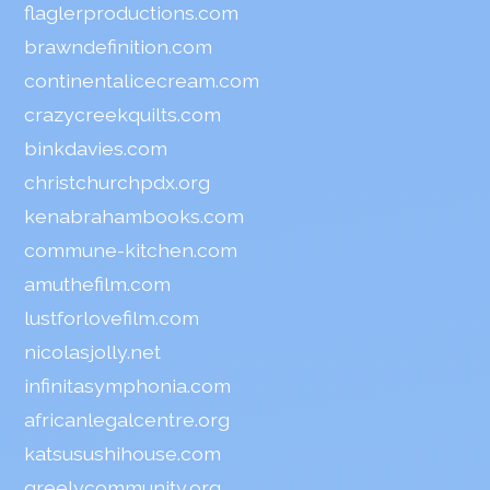
flaglerproductions.com
brawndefinition.com
continentalicecream.com
crazycreekquilts.com
binkdavies.com
christchurchpdx.org
kenabrahambooks.com
commune-kitchen.com
amuthefilm.com
lustforlovefilm.com
nicolasjolly.net
infinitasymphonia.com
africanlegalcentre.org
katsusushihouse.com
greelycommunity.org