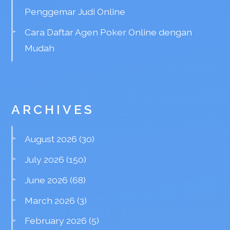
Penggemar Judi Online
Cara Daftar Agen Poker Online dengan
Mudah
ARCHIVES
August 2026
(30)
July 2026
(150)
June 2026
(68)
March 2026
(3)
February 2026
(5)