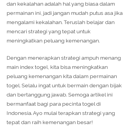
dan kekalahan adalah hal yang biasa dalam
permainan ini, jadi jangan mudah putus asa jika
mengalami kekalahan. Teruslah belajar dan
mencari strategi yang tepat untuk
meningkatkan peluang kemenangan.
Dengan menerapkan strategi ampuh menang
main index togel, kita bisa meningkatkan
peluang kemenangan kita dalam permainan
togel. Selalu ingat untuk bermain dengan bijak
dan bertanggung jawab. Semoga artikel ini
bermanfaat bagi para pecinta togel di
Indonesia. Ayo mulai terapkan strategi yang
tepat dan raih kemenangan besar!