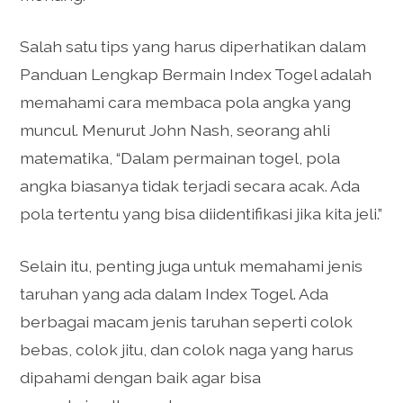
Salah satu tips yang harus diperhatikan dalam
Panduan Lengkap Bermain Index Togel adalah
memahami cara membaca pola angka yang
muncul. Menurut John Nash, seorang ahli
matematika, “Dalam permainan togel, pola
angka biasanya tidak terjadi secara acak. Ada
pola tertentu yang bisa diidentifikasi jika kita jeli.”
Selain itu, penting juga untuk memahami jenis
taruhan yang ada dalam Index Togel. Ada
berbagai macam jenis taruhan seperti colok
bebas, colok jitu, dan colok naga yang harus
dipahami dengan baik agar bisa