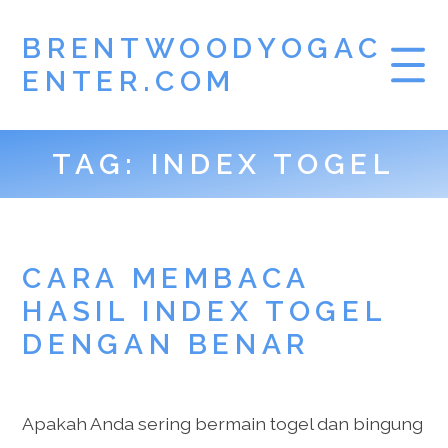
BRENTWOODYOGAC
ENTER.COM
TAG:
INDEX TOGEL
CARA MEMBACA
HASIL INDEX TOGEL
DENGAN BENAR
Apakah Anda sering bermain togel dan bingung