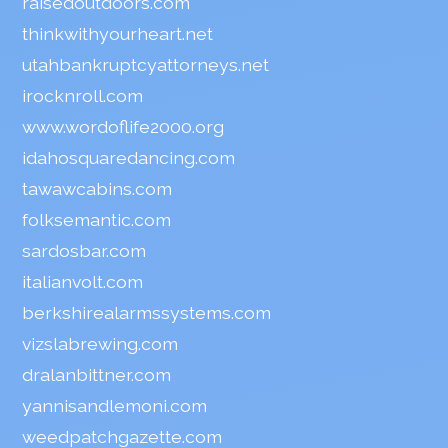
raisedoutdoors.com
thinkwithyourheart.net
utahbankruptcyattorneys.net
irocknroll.com
www.wordoflife2000.org
idahosquaredancing.com
tawawcabins.com
folksemantic.com
sardosbar.com
italianvolt.com
berkshirealarmssystems.com
vizslabrewing.com
dralanbittner.com
yannisandlemoni.com
weedpatchgazette.com