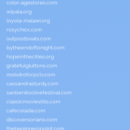
color-agestores.com
wipala.org
loyola-malawi.org
rosychicc.com
outpostboats.com
bytheendoftonight.com
hopeinthecities.org
gratefulgluttons.com
mobdroforpctv.com
cassandrasturdy.com
sanbenitoolivefestival.com
classicmoviestills.com
cafecolada.com
discoversoriano.com
thebeginnerspoint.com