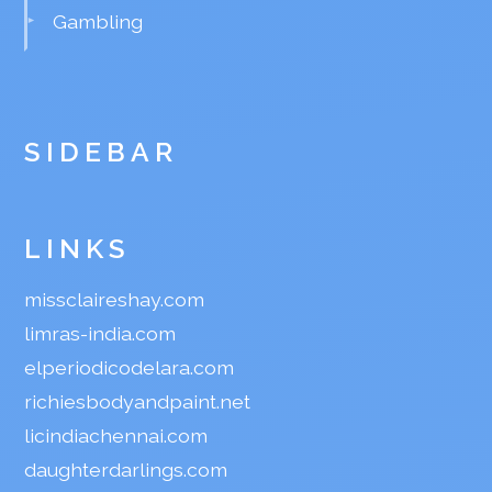
Gambling
SIDEBAR
LINKS
missclaireshay.com
limras-india.com
elperiodicodelara.com
richiesbodyandpaint.net
licindiachennai.com
daughterdarlings.com