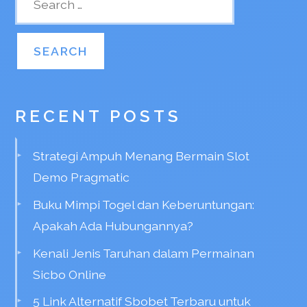
RECENT POSTS
Strategi Ampuh Menang Bermain Slot
Demo Pragmatic
Buku Mimpi Togel dan Keberuntungan:
Apakah Ada Hubungannya?
Kenali Jenis Taruhan dalam Permainan
Sicbo Online
5 Link Alternatif Sbobet Terbaru untuk