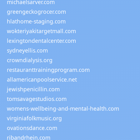
michaelsarver.com
greengeckogrocer.com
hlathome-staging.com
wokteriyakitargetmall.com
lexingtondentalcenter.com
sydneyellis.com
crowndialysis.org
restauranttrainingprogram.com
allamericanpoolservice.net
jewishpenicillin.com
tomsavagestudios.com
womens-wellbeing-and-mental-health.com
virginiafolkmusic.org
ovationsdance.com
ribandrhein.com