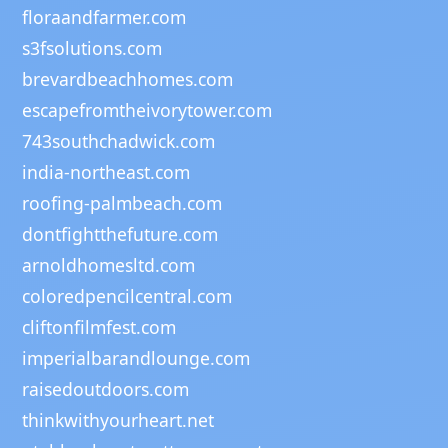
floraandfarmer.com
s3fsolutions.com
brevardbeachhomes.com
escapefromtheivorytower.com
743southchadwick.com
india-northeast.com
roofing-palmbeach.com
dontfightthefuture.com
arnoldhomesltd.com
coloredpencilcentral.com
cliftonfilmfest.com
imperialbarandlounge.com
raisedoutdoors.com
thinkwithyourheart.net