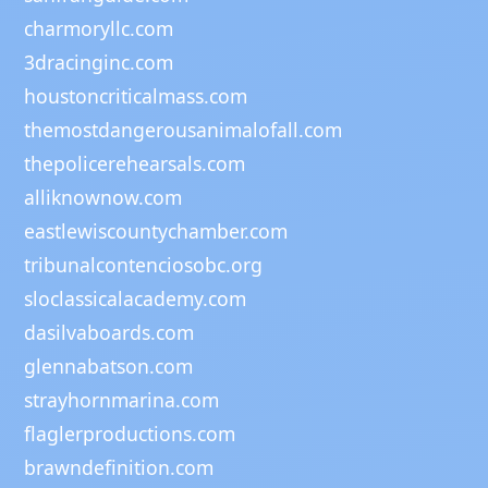
charmoryllc.com
3dracinginc.com
houstoncriticalmass.com
themostdangerousanimalofall.com
thepolicerehearsals.com
alliknownow.com
eastlewiscountychamber.com
tribunalcontenciosobc.org
sloclassicalacademy.com
dasilvaboards.com
glennabatson.com
strayhornmarina.com
flaglerproductions.com
brawndefinition.com