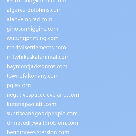
visitcountrykitchen.com
algarve-dolphins.com
alanveingrad.com
ginosonhiggins.com
wutungprinting.com
maritalsettlements.com
milwbikeskaterental.com
baymontjacksonms.com
townofaltonany.com
pglax.org
negativespacecleveland.com
liuteriapaoletti.com
sunriseandgoodpeople.com
chinesedrywallproblem.com
bendthreesistersinn.com