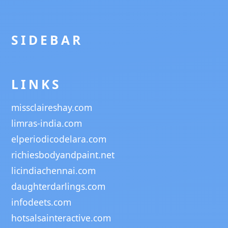
SIDEBAR
LINKS
missclaireshay.com
limras-india.com
elperiodicodelara.com
richiesbodyandpaint.net
licindiachennai.com
daughterdarlings.com
infodeets.com
hotsalsainteractive.com