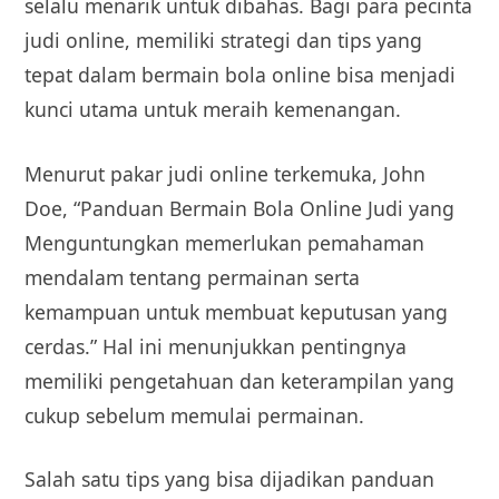
selalu menarik untuk dibahas. Bagi para pecinta
judi online, memiliki strategi dan tips yang
tepat dalam bermain bola online bisa menjadi
kunci utama untuk meraih kemenangan.
Menurut pakar judi online terkemuka, John
Doe, “Panduan Bermain Bola Online Judi yang
Menguntungkan memerlukan pemahaman
mendalam tentang permainan serta
kemampuan untuk membuat keputusan yang
cerdas.” Hal ini menunjukkan pentingnya
memiliki pengetahuan dan keterampilan yang
cukup sebelum memulai permainan.
Salah satu tips yang bisa dijadikan panduan