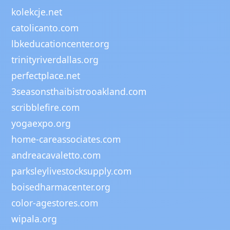
kolekcje.net
catolicanto.com
lbkeducationcenter.org
trinityriverdallas.org
perfectplace.net
3seasonsthaibistrooakland.com
scribblefire.com
yogaexpo.org
home-careassociates.com
andreacavaletto.com
parksleylivestocksupply.com
boisedharmacenter.org
color-agestores.com
wipala.org