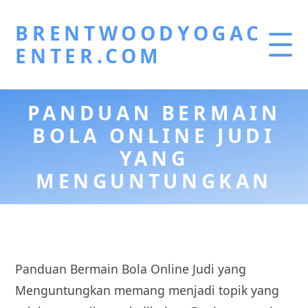
BRENTWOODYOGAC
ENTER.COM
PANDUAN BERMAIN
BOLA ONLINE JUDI
YANG
MENGUNTUNGKAN
Panduan Bermain Bola Online Judi yang
Menguntungkan memang menjadi topik yang