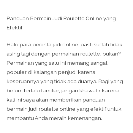
Panduan Bermain Judi Roulette Online yang
Efektif
Halo para pecinta judi online, pasti sudah tidak
asing lagi dengan permainan roulette, bukan?
Permainan yang satu ini memang sangat
populer di kalangan penjudi karena
keseruannya yang tidak ada duanya. Bagi yang
belum terlalu familiar, jangan khawatir karena
kali ini saya akan memberikan panduan
bermain judi roulette online yang efektif untuk
membantu Anda meraih kemenangan.