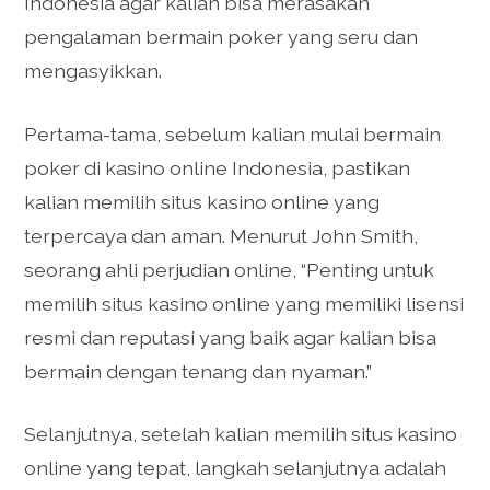
Indonesia agar kalian bisa merasakan
pengalaman bermain poker yang seru dan
mengasyikkan.
Pertama-tama, sebelum kalian mulai bermain
poker di kasino online Indonesia, pastikan
kalian memilih situs kasino online yang
terpercaya dan aman. Menurut John Smith,
seorang ahli perjudian online, “Penting untuk
memilih situs kasino online yang memiliki lisensi
resmi dan reputasi yang baik agar kalian bisa
bermain dengan tenang dan nyaman.”
Selanjutnya, setelah kalian memilih situs kasino
online yang tepat, langkah selanjutnya adalah