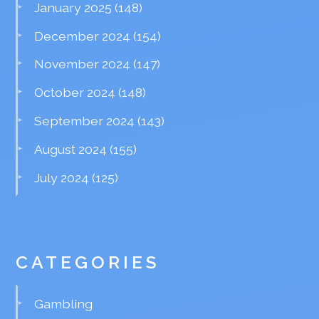
January 2025
(148)
December 2024
(154)
November 2024
(147)
October 2024
(148)
September 2024
(143)
August 2024
(155)
July 2024
(125)
CATEGORIES
Gambling