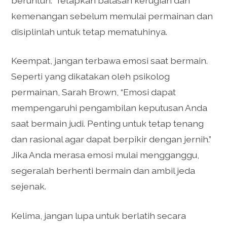
beruntun.” Tetapkan batasan kerugian dan
kemenangan sebelum memulai permainan dan
disiplinlah untuk tetap mematuhinya.
Keempat, jangan terbawa emosi saat bermain.
Seperti yang dikatakan oleh psikolog
permainan, Sarah Brown, “Emosi dapat
mempengaruhi pengambilan keputusan Anda
saat bermain judi. Penting untuk tetap tenang
dan rasional agar dapat berpikir dengan jernih.”
Jika Anda merasa emosi mulai mengganggu,
segeralah berhenti bermain dan ambil jeda
sejenak.
Kelima, jangan lupa untuk berlatih secara