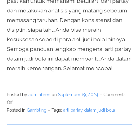
pastikan untuk memahami betul arti dari parlay
dan melakukan analisis yang matang sebelum
memasang taruhan. Dengan konsistensi dan
disiplin, siapa tahu Anda bisa meraih
kesuksesan seperti para ahli judi bola lainnya.
Semoga panduan lengkap mengenai arti parlay
dalam judi bola ini dapat membantu Anda dalam
meraih kemenangan. Selamat mencoba!
Posted by
adminbren
on
September 19, 2024
–
Comments
Off
Posted in
Gambling
– Tags:
arti parlay dalam judi bola