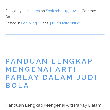
Posted by
adminbren
on
September 19, 2024
–
Comments
Off
Posted in
Gambling
– Tags:
judi roulette online
PANDUAN LENGKAP
MENGENAI ARTI
PARLAY DALAM JUDI
BOLA
Panduan Lengkap Mengenai Arti Parlay Dalam