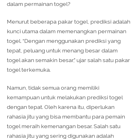
dalam permainan togel?
Menurut beberapa pakar togel, prediksi adalah
kunci utama dalam memenangkan permainan
togel. “Dengan menggunakan prediksi yang
tepat, peluang untuk menang besar dalam
togel akan semakin besar,” ujar salah satu pakar
togel terkemuka.
Namun, tidak semua orang memiliki
kemampuan untuk melakukan prediksi togel
dengan tepat. Oleh karena itu, diperlukan
rahasia jitu yang bisa membantu para pemain
togel meraih kemenangan besar. Salah satu
rahasia jitu yang sering digunakan adalah