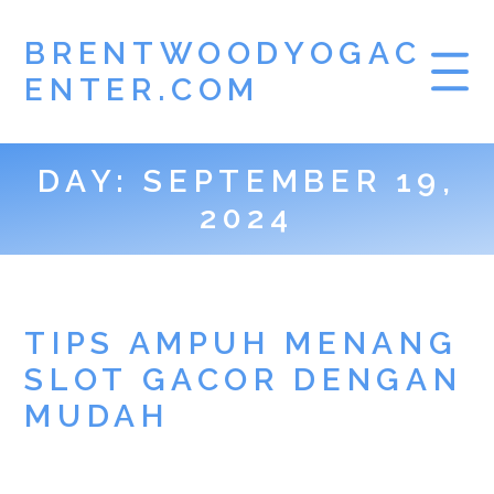
BRENTWOODYOGAC
ENTER.COM
DAY:
SEPTEMBER 19,
2024
TIPS AMPUH MENANG
SLOT GACOR DENGAN
MUDAH