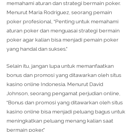
memahami aturan dan strategi bermain poker.
Menurut Maria Rodriguez, seorang pemain
poker profesional, “Penting untuk memahami
aturan poker dan menguasai strategi bermain
poker agar kalian bisa menjadi pemain poker
yang handal dan sukses.”
Selain itu, jangan lupa untuk memanfaatkan
bonus dan promosi yang ditawarkan oleh situs
kasino online Indonesia. Menurut David
Johnson, seorang pengamat perjudian online,
“Bonus dan promosi yang ditawarkan oleh situs
kasino online bisa menjadi peluang bagus untuk
meningkatkan peluang menang kalian saat
bermain poker.”