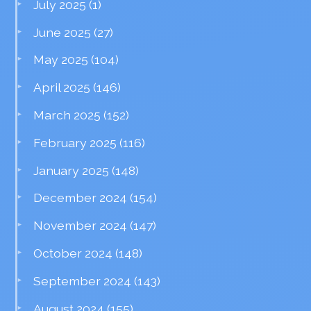
July 2025
(1)
June 2025
(27)
May 2025
(104)
April 2025
(146)
March 2025
(152)
February 2025
(116)
January 2025
(148)
December 2024
(154)
November 2024
(147)
October 2024
(148)
September 2024
(143)
August 2024
(155)