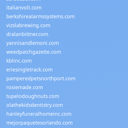
italianvolt.com
berkshirealarmssystems.com
vizslabrewing.com
dralanbittner.com
yannisandlemoni.com
weedpatchgazette.com
kblinc.com
eriesingletrack.com
pamperedpetsnorthport.com
rosiemade.com
tupelodoughnuts.com
olathekidsdentistry.com
hanleyfuneralhomeinc.com
mejorpaquetesorlando.com