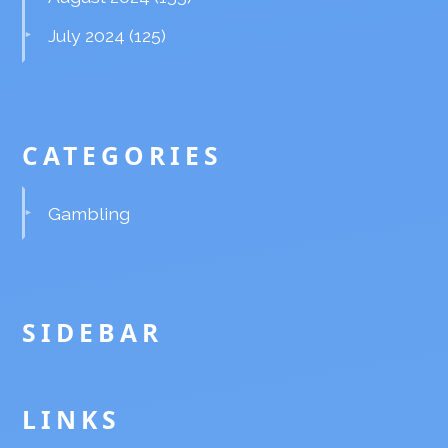
July 2024
(125)
CATEGORIES
Gambling
SIDEBAR
LINKS