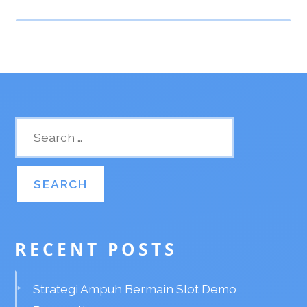
RECENT POSTS
Strategi Ampuh Bermain Slot Demo