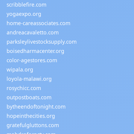
scribblefire.com
yogaexpo.org
home-careassociates.com
andreacavaletto.com
parksleylivestocksupply.com
boisedharmacenter.org
color-agestores.com
wipala.org
loyola-malawi.org
rosychicc.com
outpostboats.com
bytheendoftonight.com
hopeinthecities.org
gratefulgluttons.com