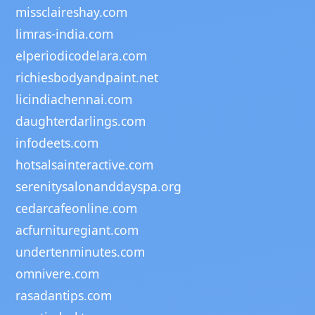
missclaireshay.com
limras-india.com
elperiodicodelara.com
richiesbodyandpaint.net
licindiachennai.com
daughterdarlings.com
infodeets.com
hotsalsainteractive.com
serenitysalonanddayspa.org
cedarcafeonline.com
acfurnituregiant.com
undertenminutes.com
omnivere.com
rasadantips.com