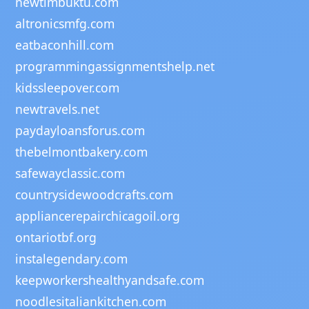
newtimbuktu.com
altronicsmfg.com
eatbaconhill.com
programmingassignmentshelp.net
kidssleepover.com
newtravels.net
paydayloansforus.com
thebelmontbakery.com
safewayclassic.com
countrysidewoodcrafts.com
appliancerepairchicagoil.org
ontariotbf.org
instalegendary.com
keepworkershealthyandsafe.com
noodlesitaliankitchen.com