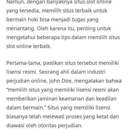
Namun, dengan banyaknya situs slot online
yang tersedia, memilih situs terbaik untuk
bermain hoki bisa menjadi tugas yang
menantang. Oleh karena itu, penting untuk
mengetahui beberapa tips dalam memilih situs
slot online terbaik.
Pertama-tama, pastikan situs tersebut memiliki
lisensi resmi. Seorang ahli dalam industri
perjudian online, John Doe, mengatakan bahwa
“memilih situs yang memiliki lisensi resmi akan
memberikan jaminan keamanan dan keadilan
dalam bermain.” Situs yang memiliki lisensi
biasanya telah melewati proses yang ketat dan
diawasi oleh otoritas perjudian.