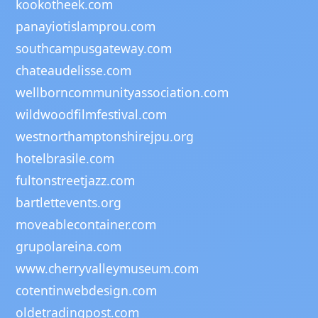
kookotheek.com
panayiotislamprou.com
southcampusgateway.com
chateaudelisse.com
wellborncommunityassociation.com
wildwoodfilmfestival.com
westnorthamptonshirejpu.org
hotelbrasile.com
fultonstreetjazz.com
bartlettevents.org
moveablecontainer.com
grupolareina.com
www.cherryvalleymuseum.com
cotentinwebdesign.com
oldetradingpost.com