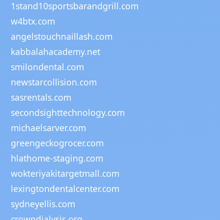
1stand10sportsbarandgrill.com
w4btx.com
angelstouchnaillash.com
kabbalahacademy.net
smilondental.com
newstarcollision.com
sasrentals.com
secondsighttechnology.com
michaelsarver.com
greengeckogrocer.com
hlathome-staging.com
wokteriyakitargetmall.com
lexingtondentalcenter.com
sydneyellis.com
crowndialysis.org