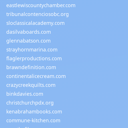
eastlewiscountychamber.com
tribunalcontenciosobc.org
sloclassicalacademy.com
dasilvaboards.com
glennabatson.com
strayhornmarina.com
flaglerproductions.com
brawndefinition.com
continentalicecream.com
crazycreekquilts.com
binkdavies.com
christchurchpdx.org
kenabrahambooks.com
commune-kitchen.com