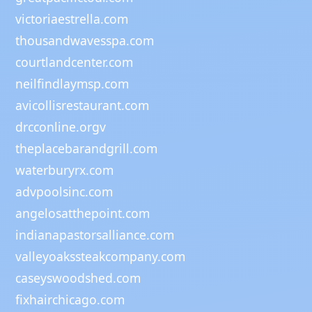
victoriaestrella.com
thousandwavesspa.com
courtlandcenter.com
neilfindlaymsp.com
avicollisrestaurant.com
drcconline.org
v
theplacebarandgrill.com
waterburyrx.com
advpoolsinc.com
angelosatthepoint.com
indianapastorsalliance.com
valleyoakssteakcompany.com
caseyswoodshed.com
fixhairchicago.com