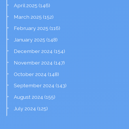
April 2025
(146)
March 2025
(152)
February 2025
(116)
January 2025
(148)
December 2024
(154)
November 2024
(147)
October 2024
(148)
September 2024
(143)
August 2024
(155)
July 2024
(125)