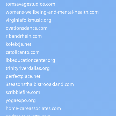
tomsavagestudios.com
womens-wellbeing-and-mental-health.com
virginiafolkmusic.org
ovationsdance.com
ribandrhein.com
kolekcje.net
catolicanto.com
lbkeducationcenter.org
trinityriverdallas.org
perfectplace.net
3seasonsthaibistrooakland.com
scribblefire.com
yogaexpo.org
home-careassociates.com