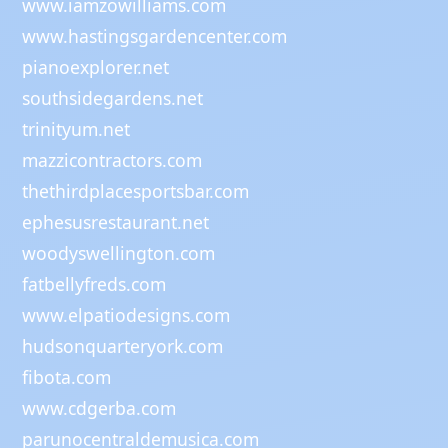
www.iamzowilliams.com
www.hastingsgardencenter.com
pianoexplorer.net
southsidegardens.net
trinityum.net
mazzicontractors.com
thethirdplacesportsbar.com
ephesusrestaurant.net
woodyswellington.com
fatbellyfreds.com
www.elpatiodesigns.com
hudsonquarteryork.com
fibota.com
www.cdgerba.com
parunocentraldemusica.com