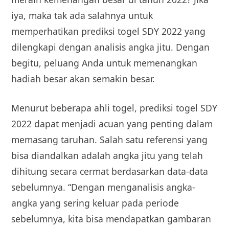
iya, maka tak ada salahnya untuk
memperhatikan prediksi togel SDY 2022 yang
dilengkapi dengan analisis angka jitu. Dengan
begitu, peluang Anda untuk memenangkan
hadiah besar akan semakin besar.
Menurut beberapa ahli togel, prediksi togel SDY
2022 dapat menjadi acuan yang penting dalam
memasang taruhan. Salah satu referensi yang
bisa diandalkan adalah angka jitu yang telah
dihitung secara cermat berdasarkan data-data
sebelumnya. “Dengan menganalisis angka-
angka yang sering keluar pada periode
sebelumnya, kita bisa mendapatkan gambaran