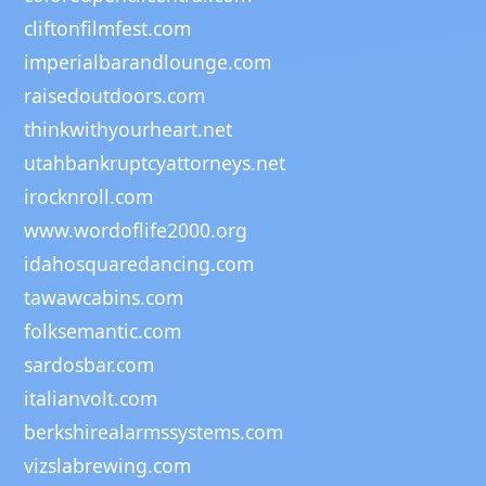
cliftonfilmfest.com
imperialbarandlounge.com
raisedoutdoors.com
thinkwithyourheart.net
utahbankruptcyattorneys.net
irocknroll.com
www.wordoflife2000.org
idahosquaredancing.com
tawawcabins.com
folksemantic.com
sardosbar.com
italianvolt.com
berkshirealarmssystems.com
vizslabrewing.com