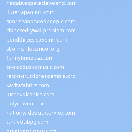
negativespacecleveland.com
liuteriapaoletti.com
sunriseandgoodpeople.com
chinesedrywallproblem.com
bendthreesistersinn.com
stjohns-flossmoor.org
funnyboneusa.com
cookiedustermusic.com
reconstructionensemble.org
kavitafabrics.com
luchavolcanica.com
holycownm.com
nationwidetruckservice.com
turtleclubpg.com
greatpacifictour.com