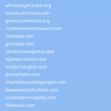
africanlegalcentre.org
katsusushihouse.com
greelycommunity.org
ruedumainerestaurant.com
rosetzsky.com
glonojad.com
revistanuevagrecia.com
stjames-church.com
scotty2naughty.com
doreeshafrir.com
charmcitycomedyproject.com
beawareproductions.com
contextdrivenagility.com
ibikeoulu.com