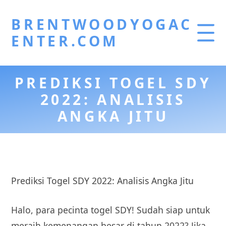
BRENTWOODYOGAC
ENTER.COM
PREDIKSI TOGEL SDY
2022: ANALISIS
ANGKA JITU
Prediksi Togel SDY 2022: Analisis Angka Jitu
Halo, para pecinta togel SDY! Sudah siap untuk
meraih kemenangan besar di tahun 2022? Jika