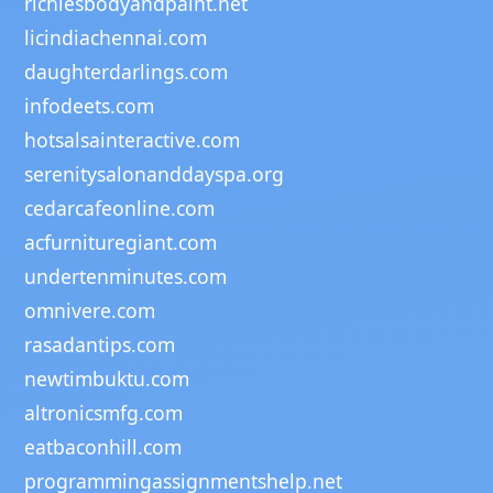
richiesbodyandpaint.net
licindiachennai.com
daughterdarlings.com
infodeets.com
hotsalsainteractive.com
serenitysalonanddayspa.org
cedarcafeonline.com
acfurnituregiant.com
undertenminutes.com
omnivere.com
rasadantips.com
newtimbuktu.com
altronicsmfg.com
eatbaconhill.com
programmingassignmentshelp.net