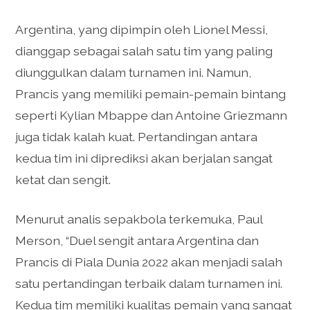
Argentina, yang dipimpin oleh Lionel Messi,
dianggap sebagai salah satu tim yang paling
diunggulkan dalam turnamen ini. Namun,
Prancis yang memiliki pemain-pemain bintang
seperti Kylian Mbappe dan Antoine Griezmann
juga tidak kalah kuat. Pertandingan antara
kedua tim ini diprediksi akan berjalan sangat
ketat dan sengit.
Menurut analis sepakbola terkemuka, Paul
Merson, “Duel sengit antara Argentina dan
Prancis di Piala Dunia 2022 akan menjadi salah
satu pertandingan terbaik dalam turnamen ini.
Kedua tim memiliki kualitas pemain yang sangat