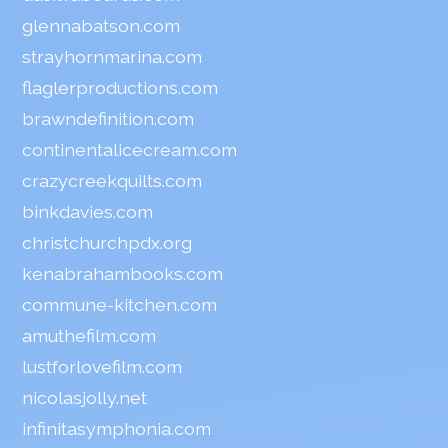
glennabatson.com
strayhornmarina.com
flaglerproductions.com
brawndefinition.com
continentalicecream.com
crazycreekquilts.com
binkdavies.com
christchurchpdx.org
kenabrahambooks.com
commune-kitchen.com
amuthefilm.com
lustforlovefilm.com
nicolasjolly.net
infinitasymphonia.com