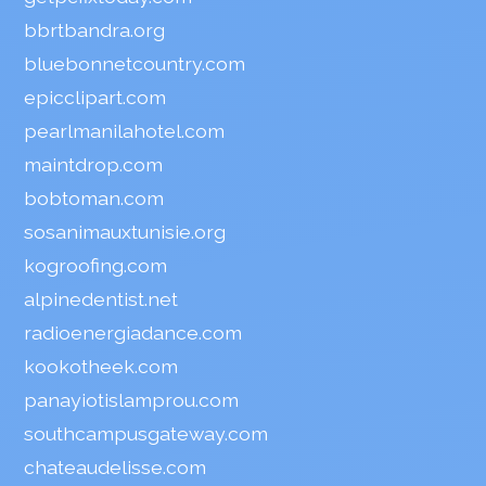
bbrtbandra.org
bluebonnetcountry.com
epicclipart.com
pearlmanilahotel.com
maintdrop.com
bobtoman.com
sosanimauxtunisie.org
kogroofing.com
alpinedentist.net
radioenergiadance.com
kookotheek.com
panayiotislamprou.com
southcampusgateway.com
chateaudelisse.com