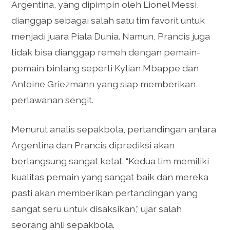
Argentina, yang dipimpin oleh Lionel Messi,
dianggap sebagai salah satu tim favorit untuk
menjadi juara Piala Dunia. Namun, Prancis juga
tidak bisa dianggap remeh dengan pemain-
pemain bintang seperti Kylian Mbappe dan
Antoine Griezmann yang siap memberikan
perlawanan sengit.
Menurut analis sepakbola, pertandingan antara
Argentina dan Prancis diprediksi akan
berlangsung sangat ketat. “Kedua tim memiliki
kualitas pemain yang sangat baik dan mereka
pasti akan memberikan pertandingan yang
sangat seru untuk disaksikan,” ujar salah
seorang ahli sepakbola.