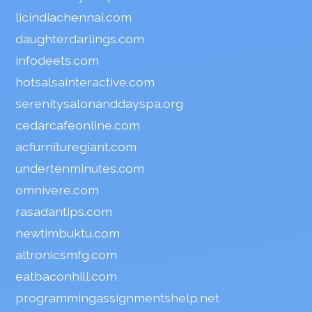
licindiachennai.com
daughterdarlings.com
infodeets.com
hotsalsainteractive.com
serenitysalonanddayspa.org
cedarcafeonline.com
acfurnituregiant.com
undertenminutes.com
omnivere.com
rasadantips.com
newtimbuktu.com
altronicsmfg.com
eatbaconhill.com
programmingassignmentshelp.net