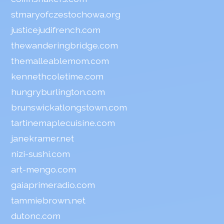
stmaryofczestochowa.org
justicejudifrench.com
thewanderingbridge.com
themalleablemom.com
kennethcoletime.com
hungryburlington.com
brunswickatlongstown.com
tartinemaplecuisine.com
janekramer.net
nizi-sushi.com
art-mengo.com
gaiaprimeradio.com
tammiebrown.net
dutonc.com