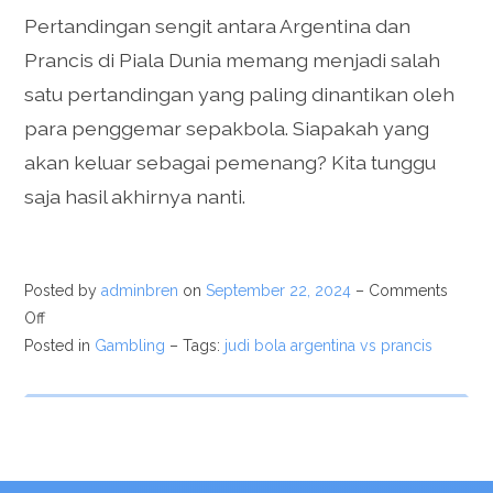
Pertandingan sengit antara Argentina dan
Prancis di Piala Dunia memang menjadi salah
satu pertandingan yang paling dinantikan oleh
para penggemar sepakbola. Siapakah yang
akan keluar sebagai pemenang? Kita tunggu
saja hasil akhirnya nanti.
Posted by
adminbren
on
September 22, 2024
–
Comments
Off
Posted in
Gambling
– Tags:
judi bola argentina vs prancis