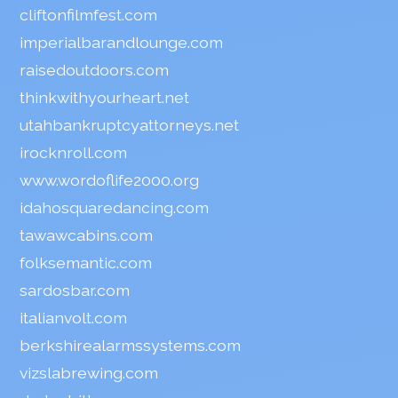
cliftonfilmfest.com
imperialbarandlounge.com
raisedoutdoors.com
thinkwithyourheart.net
utahbankruptcyattorneys.net
irocknroll.com
www.wordoflife2000.org
idahosquaredancing.com
tawawcabins.com
folksemantic.com
sardosbar.com
italianvolt.com
berkshirealarmssystems.com
vizslabrewing.com