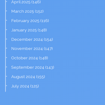
April 2025
(146)
March 2025
(152)
February 2025
(116)
January 2025
(148)
December 2024
(154)
November 2024
(147)
October 2024
(148)
September 2024
(143)
August 2024
(155)
July 2024
(125)