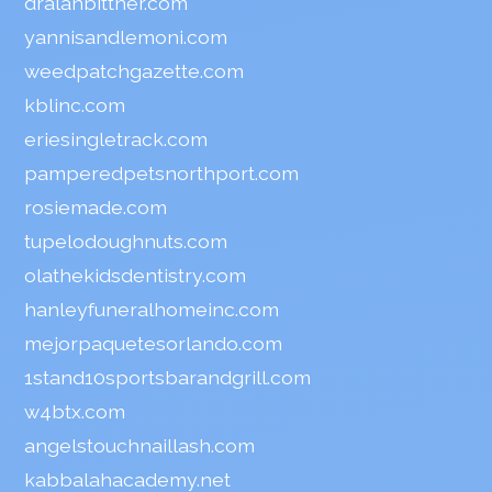
dralanbittner.com
yannisandlemoni.com
weedpatchgazette.com
kblinc.com
eriesingletrack.com
pamperedpetsnorthport.com
rosiemade.com
tupelodoughnuts.com
olathekidsdentistry.com
hanleyfuneralhomeinc.com
mejorpaquetesorlando.com
1stand10sportsbarandgrill.com
w4btx.com
angelstouchnaillash.com
kabbalahacademy.net