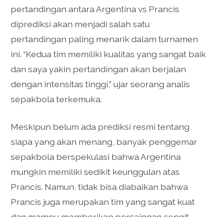
pertandingan antara Argentina vs Prancis
diprediksi akan menjadi salah satu
pertandingan paling menarik dalam turnamen
ini. “Kedua tim memiliki kualitas yang sangat baik
dan saya yakin pertandingan akan berjalan
dengan intensitas tinggi,” ujar seorang analis
sepakbola terkemuka.
Meskipun belum ada prediksi resmi tentang
siapa yang akan menang, banyak penggemar
sepakbola berspekulasi bahwa Argentina
mungkin memiliki sedikit keunggulan atas
Prancis. Namun, tidak bisa diabaikan bahwa
Prancis juga merupakan tim yang sangat kuat
dan mampu memberikan persaingan sengit