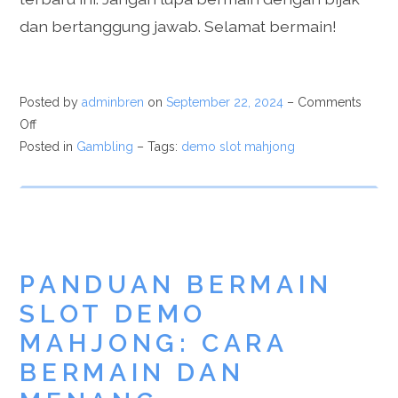
dan bertanggung jawab. Selamat bermain!
Posted by
adminbren
on
September 22, 2024
–
Comments
Off
Posted in
Gambling
– Tags:
demo slot mahjong
PANDUAN BERMAIN
SLOT DEMO
MAHJONG: CARA
BERMAIN DAN