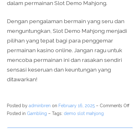
dalam permainan Slot Demo Mahjong.
Dengan pengalaman bermain yang seru dan
menguntungkan, Slot Demo Mahjong menjadi
pilihan yang tepat bagi para penggemar
permainan kasino online. Jangan ragu untuk
mencoba permainan ini dan rasakan sendiri
sensasi keseruan dan keuntungan yang
ditawarkan!
Posted by
adminbren
on
February 16, 2025
–
Comments Off
Posted in
Gambling
– Tags:
demo slot mahjong