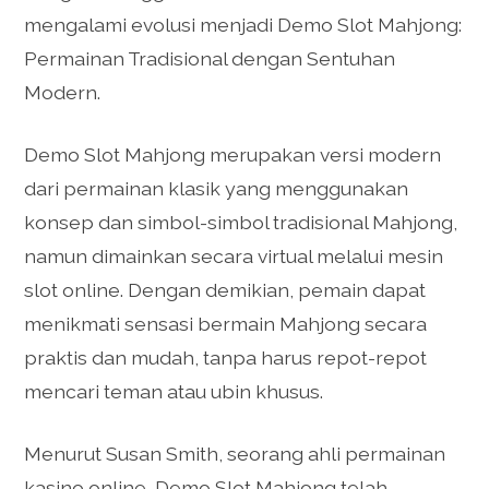
mengalami evolusi menjadi Demo Slot Mahjong:
Permainan Tradisional dengan Sentuhan
Modern.
Demo Slot Mahjong merupakan versi modern
dari permainan klasik yang menggunakan
konsep dan simbol-simbol tradisional Mahjong,
namun dimainkan secara virtual melalui mesin
slot online. Dengan demikian, pemain dapat
menikmati sensasi bermain Mahjong secara
praktis dan mudah, tanpa harus repot-repot
mencari teman atau ubin khusus.
Menurut Susan Smith, seorang ahli permainan
kasino online, Demo Slot Mahjong telah