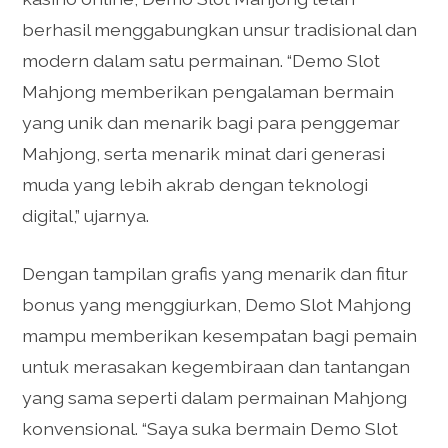
berhasil menggabungkan unsur tradisional dan
modern dalam satu permainan. “Demo Slot
Mahjong memberikan pengalaman bermain
yang unik dan menarik bagi para penggemar
Mahjong, serta menarik minat dari generasi
muda yang lebih akrab dengan teknologi
digital,” ujarnya.
Dengan tampilan grafis yang menarik dan fitur
bonus yang menggiurkan, Demo Slot Mahjong
mampu memberikan kesempatan bagi pemain
untuk merasakan kegembiraan dan tantangan
yang sama seperti dalam permainan Mahjong
konvensional. “Saya suka bermain Demo Slot