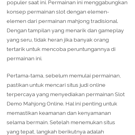
populer saat ini. Permainan ini menggabungkan
konsep permainan slot dengan elemen-
elemen dari permainan mahjong tradisional.
Dengan tampilan yang menarik dan gameplay
yang seru, tidak heran jika banyak orang
tertarik untuk mencoba peruntungannya di
permainan ini.
Pertama-tama, sebelum memulai permainan,
pastikan untuk mencari situs judi online
terpercaya yang menyediakan permainan Slot
Demo Mahjong Online. Hal ini penting untuk
memastikan keamanan dan kenyamanan
selama bermain. Setelah menemukan situs
yang tepat, langkah berikutnya adalah