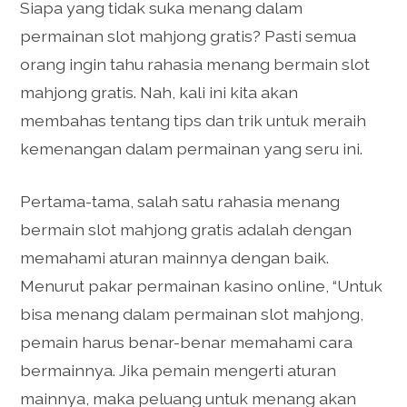
Siapa yang tidak suka menang dalam
permainan slot mahjong gratis? Pasti semua
orang ingin tahu rahasia menang bermain slot
mahjong gratis. Nah, kali ini kita akan
membahas tentang tips dan trik untuk meraih
kemenangan dalam permainan yang seru ini.
Pertama-tama, salah satu rahasia menang
bermain slot mahjong gratis adalah dengan
memahami aturan mainnya dengan baik.
Menurut pakar permainan kasino online, “Untuk
bisa menang dalam permainan slot mahjong,
pemain harus benar-benar memahami cara
bermainnya. Jika pemain mengerti aturan
mainnya, maka peluang untuk menang akan