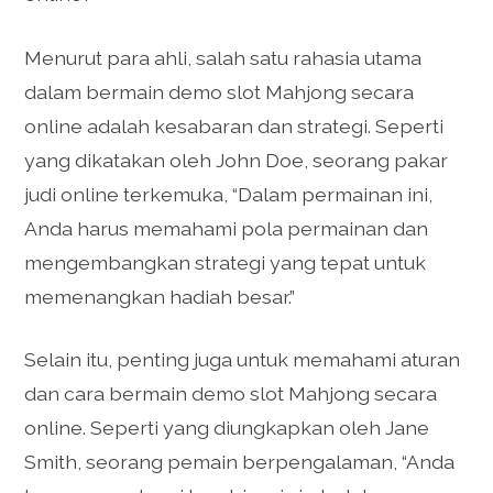
Menurut para ahli, salah satu rahasia utama
dalam bermain demo slot Mahjong secara
online adalah kesabaran dan strategi. Seperti
yang dikatakan oleh John Doe, seorang pakar
judi online terkemuka, “Dalam permainan ini,
Anda harus memahami pola permainan dan
mengembangkan strategi yang tepat untuk
memenangkan hadiah besar.”
Selain itu, penting juga untuk memahami aturan
dan cara bermain demo slot Mahjong secara
online. Seperti yang diungkapkan oleh Jane
Smith, seorang pemain berpengalaman, “Anda