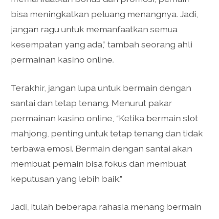
bisa meningkatkan peluang menangnya. Jadi,
jangan ragu untuk memanfaatkan semua
kesempatan yang ada,” tambah seorang ahli
permainan kasino online.
Terakhir, jangan lupa untuk bermain dengan
santai dan tetap tenang. Menurut pakar
permainan kasino online, “Ketika bermain slot
mahjong, penting untuk tetap tenang dan tidak
terbawa emosi. Bermain dengan santai akan
membuat pemain bisa fokus dan membuat
keputusan yang lebih baik.”
Jadi, itulah beberapa rahasia menang bermain