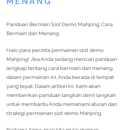
MENANG
Panduan Bermain Slot Demo Mahjong: Cara
Bermain dan Menang
Halo para pecinta permainan slot demo
Mahjong! Jika Anda sedang mencari panduan
lengkap tentang cara bermain dan menang
dalam permainan ini, Anda berada di tempat
yang tepat. Dalam artikel ini, kami akan
memberikan panduan langkah demi langkah
untuk membantu Anda memahami aturan dan
strategi permainan slot demo Mahjong.
Pertama-tama, mari kita mulai dengan