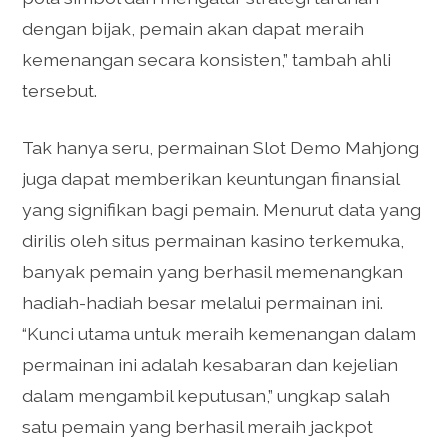
dengan bijak, pemain akan dapat meraih
kemenangan secara konsisten,” tambah ahli
tersebut.
Tak hanya seru, permainan Slot Demo Mahjong
juga dapat memberikan keuntungan finansial
yang signifikan bagi pemain. Menurut data yang
dirilis oleh situs permainan kasino terkemuka,
banyak pemain yang berhasil memenangkan
hadiah-hadiah besar melalui permainan ini.
“Kunci utama untuk meraih kemenangan dalam
permainan ini adalah kesabaran dan kejelian
dalam mengambil keputusan,” ungkap salah
satu pemain yang berhasil meraih jackpot