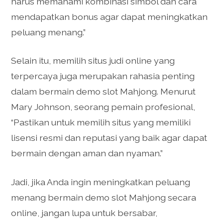
harus memahami kombinasi simbol dan cara
mendapatkan bonus agar dapat meningkatkan
peluang menang.”
Selain itu, memilih situs judi online yang
terpercaya juga merupakan rahasia penting
dalam bermain demo slot Mahjong. Menurut
Mary Johnson, seorang pemain profesional,
“Pastikan untuk memilih situs yang memiliki
lisensi resmi dan reputasi yang baik agar dapat
bermain dengan aman dan nyaman.”
Jadi, jika Anda ingin meningkatkan peluang
menang bermain demo slot Mahjong secara
online, jangan lupa untuk bersabar,