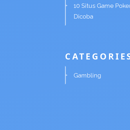
10 Situs Game Poke
Dicoba
CATEGORIE
Gambling