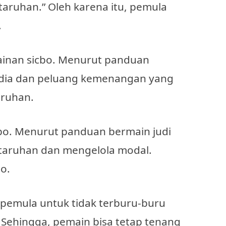
aruhan.” Oleh karena itu, pemula
.
ainan sicbo. Menurut panduan
sedia dan peluang kemenangan yang
aruhan.
cbo. Menurut panduan bermain judi
 taruhan dan mengelola modal.
o.
n pemula untuk tidak terburu-buru
 Sehingga, pemain bisa tetap tenang