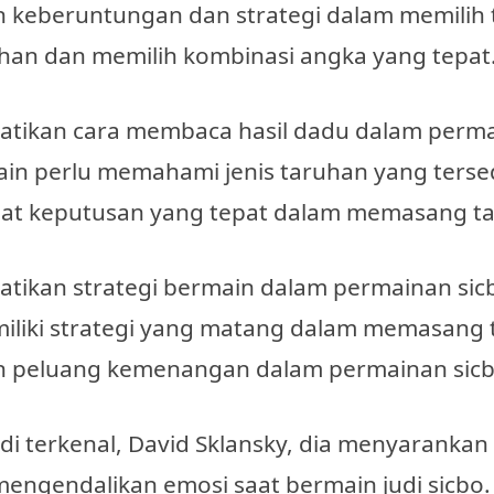
keberuntungan dan strategi dalam memilih t
an dan memilih kombinasi angka yang tepat
rhatikan cara membaca hasil dadu dalam perm
main perlu memahami jenis taruhan yang ter
buat keputusan yang tepat dalam memasang t
hatikan strategi bermain dalam permainan si
miliki strategi yang matang dalam memasang
n peluang kemenangan dalam permainan sicb
judi terkenal, David Sklansky, dia menyaranka
ngendalikan emosi saat bermain judi sicbo.