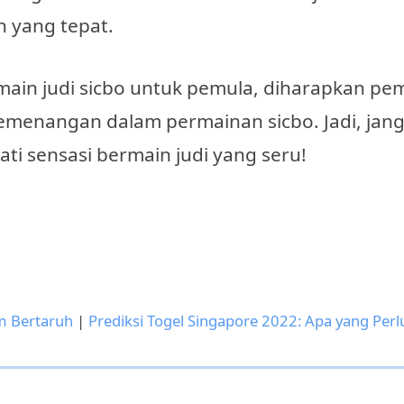
 yang tepat.
n judi sicbo untuk pemula, diharapkan pem
emenangan dalam permainan sicbo. Jadi, ja
ti sensasi bermain judi yang seru!
m Bertaruh
|
Prediksi Togel Singapore 2022: Apa yang Perl