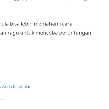
ula bisa lebih memahami cara
ngan ragu untuk mencoba peruntungan
u Anda Ketahui
»