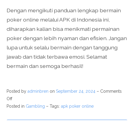
Dengan mengikuti panduan lengkap bermain
poker online melalui APK di Indonesia ini,
diharapkan kalian bisa menikmati permainan
poker dengan lebih nyaman dan efisien. Jangan
lupa untuk selalu bermain dengan tanggung
jawab dan tidak terbawa emosi. Selamat
bermain dan semoga berhasil!
Posted by
adminbren
on
September 24, 2024
–
Comments
Off
Posted in
Gambling
– Tags:
apk poker online