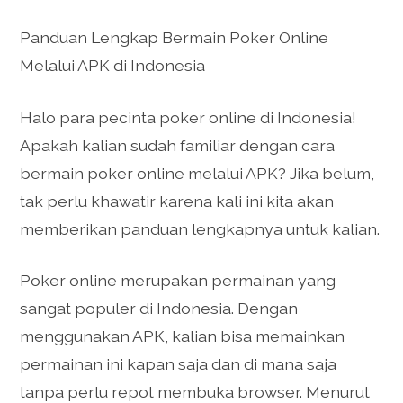
Panduan Lengkap Bermain Poker Online
Melalui APK di Indonesia
Halo para pecinta poker online di Indonesia!
Apakah kalian sudah familiar dengan cara
bermain poker online melalui APK? Jika belum,
tak perlu khawatir karena kali ini kita akan
memberikan panduan lengkapnya untuk kalian.
Poker online merupakan permainan yang
sangat populer di Indonesia. Dengan
menggunakan APK, kalian bisa memainkan
permainan ini kapan saja dan di mana saja
tanpa perlu repot membuka browser. Menurut