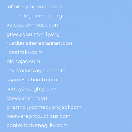
infinitasymphonia.com
africanlegalcentre.org
katsusushihouse.com
greelycommunity.org
ruedumainerestaurant.com
rosetzsky.com
glonojad.com
revistanuevagrecia.com
stjames-church.com
scotty2naughty.com
doreeshafrir.com
charmcitycomedyproject.com
beawareproductions.com
contextdrivenagility.com