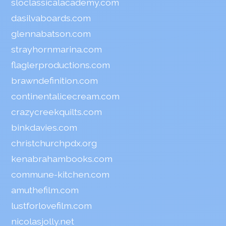
sloclassicalacademy.com
dasilvaboards.com
glennabatson.com
strayhornmarina.com
flaglerproductions.com
brawndefinition.com
continentalicecream.com
crazycreekquilts.com
binkdavies.com
christchurchpdx.org
kenabrahambooks.com
commune-kitchen.com
amuthefilm.com
lustforlovefilm.com
nicolasjolly.net