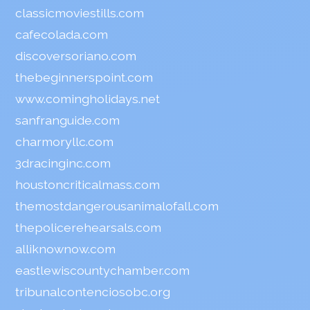
classicmoviestills.com
cafecolada.com
discoversoriano.com
thebeginnerspoint.com
www.comingholidays.net
sanfranguide.com
charmoryllc.com
3dracinginc.com
houstoncriticalmass.com
themostdangerousanimalofall.com
thepolicerehearsals.com
alliknownow.com
eastlewiscountychamber.com
tribunalcontenciosobc.org