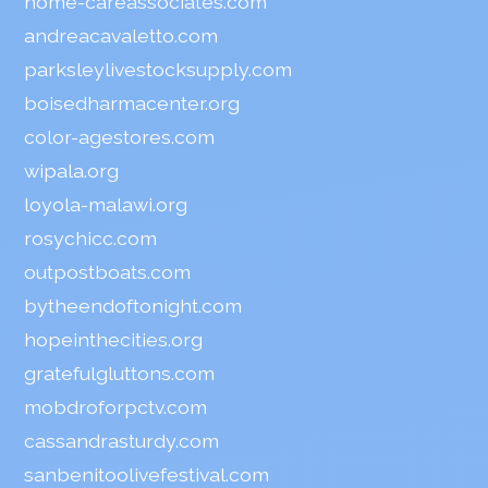
home-careassociates.com
andreacavaletto.com
parksleylivestocksupply.com
boisedharmacenter.org
color-agestores.com
wipala.org
loyola-malawi.org
rosychicc.com
outpostboats.com
bytheendoftonight.com
hopeinthecities.org
gratefulgluttons.com
mobdroforpctv.com
cassandrasturdy.com
sanbenitoolivefestival.com