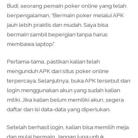
Budi, seorang pemain poker online yang telah
berpengalaman, “Bermain poker melalui APK
jauh lebih praktis dan mudah. Saya bisa
bermain sambil bepergian tanpa harus
membawa laptop.”
Pertama-tama, pastikan kalian telah
mengunduh APK dari situs poker online
terpercaya. Selanjutnya, buka APK tersebut dan
login menggunakan akun yang sudah kalian
miliki. Jika kalian belum memiliki akun, segera
daftar dan isi data-data yang diperlukan.
Setelah berhasil login, kalian bisa memilih meja
dan mulai bermain. Jangan lupa untuk