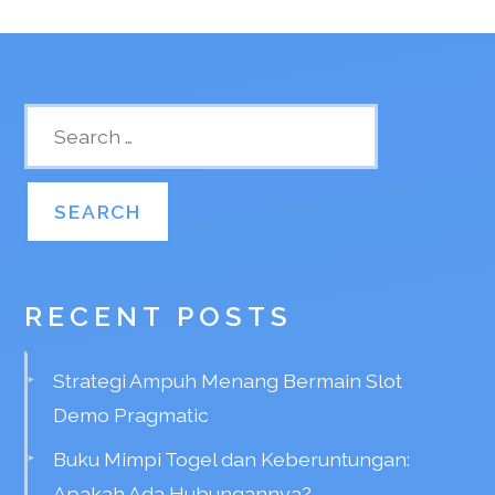
RECENT POSTS
Strategi Ampuh Menang Bermain Slot
Demo Pragmatic
Buku Mimpi Togel dan Keberuntungan:
Apakah Ada Hubungannya?