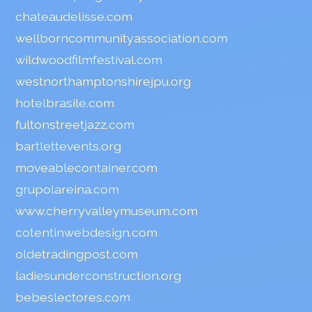
chateaudelisse.com
wellborncommunityassociation.com
wildwoodfilmfestival.com
westnorthamptonshirejpu.org
hotelbrasile.com
fultonstreetjazz.com
bartlettevents.org
moveablecontainer.com
grupolareina.com
www.cherryvalleymuseum.com
cotentinwebdesign.com
oldetradingpost.com
ladiesunderconstruction.org
bebeslectores.com