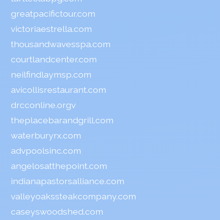
greatpacifictour.com
victoriaestrella.com
thousandwavesspa.com
courtlandcenter.com
neilfindlaymsp.com
avicollisrestaurant.com
drcconline.org
v
theplacebarandgrill.com
waterburyrx.com
advpoolsinc.com
angelosatthepoint.com
indianapastorsalliance.com
valleyoakssteakcompany.com
caseyswoodshed.com