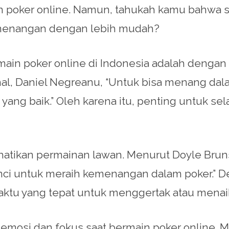
oker online. Namun, tahukah kamu bahwa seb
menangan dengan lebih mudah?
ain poker online di Indonesia adalah dengan
nal, Daniel Negreanu, “Untuk bisa menang d
 yang baik.” Oleh karena itu, penting untuk se
rhatikan permainan lawan. Menurut Doyle Brun
ci untuk meraih kemenangan dalam poker.” 
ktu yang tepat untuk menggertak atau menai
 emosi dan fokus saat bermain poker online. M