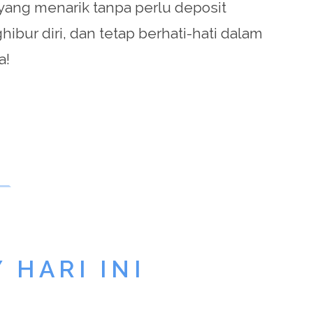
 yang menarik tanpa perlu deposit
bur diri, dan tetap berhati-hati dalam
a!
 HARI INI