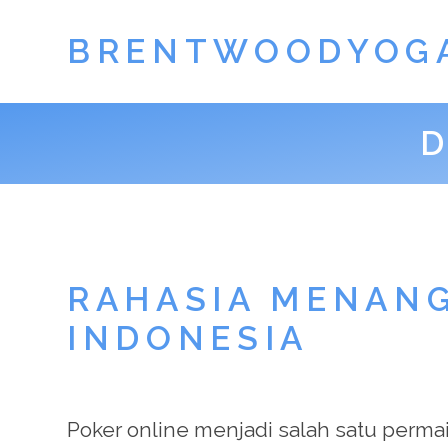
BRENTWOODYOG
D
RAHASIA MENANG
INDONESIA
Poker online menjadi salah satu permai