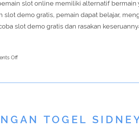
emain slot online memiliki alternatif bermain
lot demo gratis, pemain dapat belajar, menghi
 coba slot demo gratis dan rasakan keseruanny
nts Off
NGAN TOGEL SIDNEY