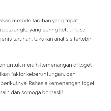
kan metode taruhan yang tepat.
pola angka yang sering keluar bisa
s taruhan, lakukan analisis terlebih
aman untuk meraih kemenangan di togel
tikan faktor keberuntungan, dan
berikutnya! Rahasia kemenangan togel
rmain dan semoga berhasil!