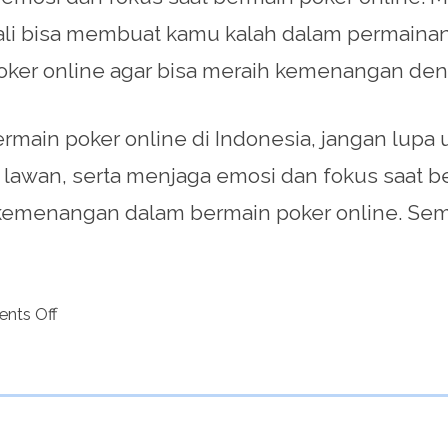
ali bisa membuat kamu kalah dalam permainan 
poker online agar bisa meraih kemenangan de
rmain poker online di Indonesia, jangan lupa
lawan, serta menjaga emosi dan fokus saat b
ih kemenangan dalam bermain poker online. Sem
nts Off