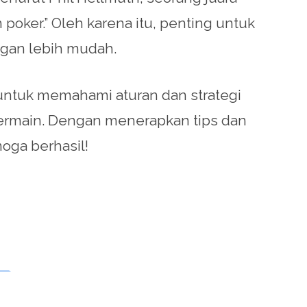
poker.” Oleh karena itu, penting untuk
ngan lebih mudah.
 untuk memahami aturan dan strategi
ermain. Dengan menerapkan tips dan
oga berhasil!