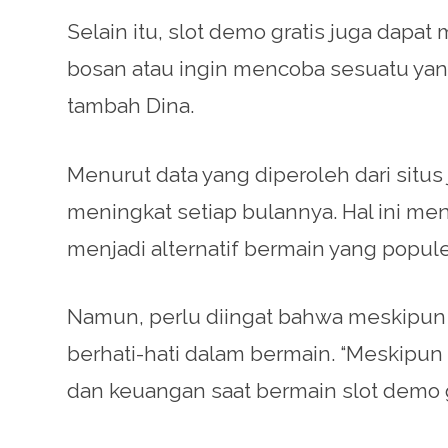
Selain itu, slot demo gratis juga dapat
bosan atau ingin mencoba sesuatu yang 
tambah Dina.
Menurut data yang diperoleh dari situs
meningkat setiap bulannya. Hal ini m
menjadi alternatif bermain yang popule
Namun, perlu diingat bahwa meskipun 
berhati-hati dalam bermain. “Meskipun
dan keuangan saat bermain slot demo gra