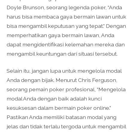
Doyle Brunson, seorang legenda poker, “Anda
harus bisa membaca gaya bermain lawan untuk
bisa mengambil keputusan yang tepat.” Dengan
memperhatikan gaya bermain lawan, Anda
dapat mengidentifikasi kelemahan mereka dan
mengambil keuntungan dari situasi tersebut.
Selain itu, jangan lupa untuk mengelola modal
Anda dengan bijak. Menurut Chris Ferguson,
seorang pemain poker profesional, “Mengelola
modal Anda dengan baik adalah kunci
kesuksesan dalam bermain poker online.”
Pastikan Anda memiliki batasan modal yang
jelas dan tidak terlalu tergoda untuk mengambil