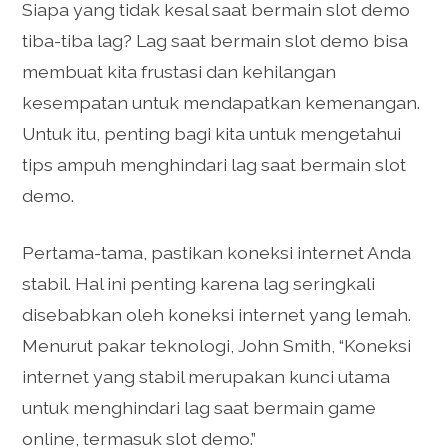
Siapa yang tidak kesal saat bermain slot demo
tiba-tiba lag? Lag saat bermain slot demo bisa
membuat kita frustasi dan kehilangan
kesempatan untuk mendapatkan kemenangan.
Untuk itu, penting bagi kita untuk mengetahui
tips ampuh menghindari lag saat bermain slot
demo.
Pertama-tama, pastikan koneksi internet Anda
stabil. Hal ini penting karena lag seringkali
disebabkan oleh koneksi internet yang lemah.
Menurut pakar teknologi, John Smith, “Koneksi
internet yang stabil merupakan kunci utama
untuk menghindari lag saat bermain game
online, termasuk slot demo.”