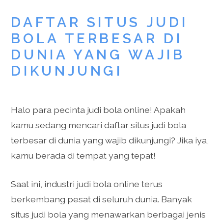
DAFTAR SITUS JUDI
BOLA TERBESAR DI
DUNIA YANG WAJIB
DIKUNJUNGI
Halo para pecinta judi bola online! Apakah
kamu sedang mencari daftar situs judi bola
terbesar di dunia yang wajib dikunjungi? Jika iya,
kamu berada di tempat yang tepat!
Saat ini, industri judi bola online terus
berkembang pesat di seluruh dunia. Banyak
situs judi bola yang menawarkan berbagai jenis