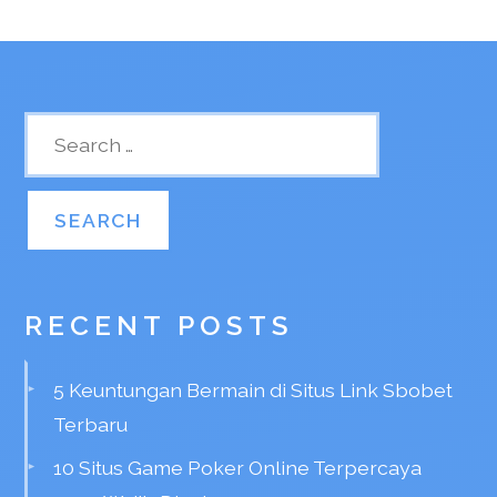
RECENT POSTS
5 Keuntungan Bermain di Situs Link Sbobet
Terbaru
10 Situs Game Poker Online Terpercaya