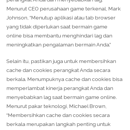
Menurut CEO perusahaan game terkenal, Mark
Johnson, “Menutup aplikasi atau tab browser
yang tidak diperlukan saat bermain game
online bisa membantu menghindari lag dan
meningkatkan pengalaman bermain Anda.”
Selain itu, pastikan juga untuk membersihkan
cache dan cookies perangkat Anda secara
berkala. Menumpuknya cache dan cookies bisa
memperlambat kinerja perangkat Anda dan
menyebabkan lag saat bermain game online.
Menurut pakar teknologi, Michael Brown,
“Membersihkan cache dan cookies secara
berkala merupakan langkah penting untuk