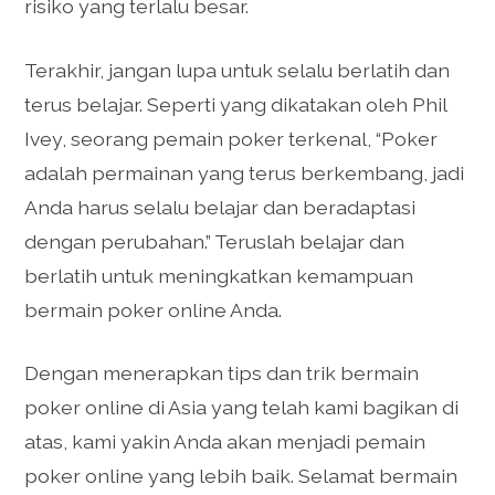
risiko yang terlalu besar.
Terakhir, jangan lupa untuk selalu berlatih dan
terus belajar. Seperti yang dikatakan oleh Phil
Ivey, seorang pemain poker terkenal, “Poker
adalah permainan yang terus berkembang, jadi
Anda harus selalu belajar dan beradaptasi
dengan perubahan.” Teruslah belajar dan
berlatih untuk meningkatkan kemampuan
bermain poker online Anda.
Dengan menerapkan tips dan trik bermain
poker online di Asia yang telah kami bagikan di
atas, kami yakin Anda akan menjadi pemain
poker online yang lebih baik. Selamat bermain