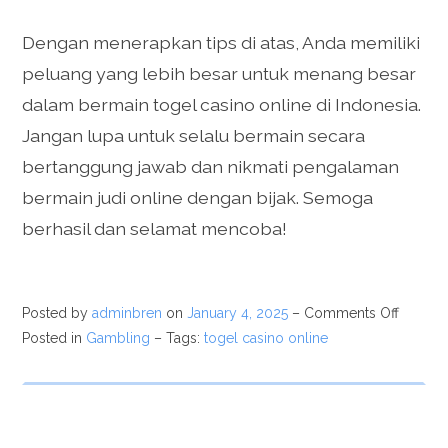
Dengan menerapkan tips di atas, Anda memiliki
peluang yang lebih besar untuk menang besar
dalam bermain togel casino online di Indonesia.
Jangan lupa untuk selalu bermain secara
bertanggung jawab dan nikmati pengalaman
bermain judi online dengan bijak. Semoga
berhasil dan selamat mencoba!
Posted by
adminbren
on
January 4, 2025
–
Comments Off
Posted in
Gambling
– Tags:
togel casino online