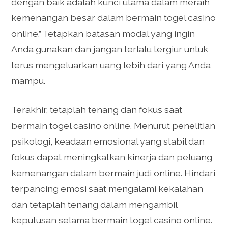
dengan baik adalah kunci utama dalam meraih
kemenangan besar dalam bermain togel casino
online.” Tetapkan batasan modal yang ingin
Anda gunakan dan jangan terlalu tergiur untuk
terus mengeluarkan uang lebih dari yang Anda
mampu.
Terakhir, tetaplah tenang dan fokus saat
bermain togel casino online. Menurut penelitian
psikologi, keadaan emosional yang stabil dan
fokus dapat meningkatkan kinerja dan peluang
kemenangan dalam bermain judi online. Hindari
terpancing emosi saat mengalami kekalahan
dan tetaplah tenang dalam mengambil
keputusan selama bermain togel casino online.