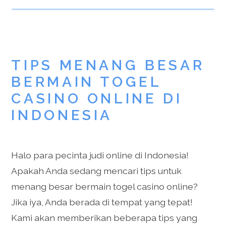
TIPS MENANG BESAR
BERMAIN TOGEL
CASINO ONLINE DI
INDONESIA
Halo para pecinta judi online di Indonesia!
Apakah Anda sedang mencari tips untuk
menang besar bermain togel casino online?
Jika iya, Anda berada di tempat yang tepat!
Kami akan memberikan beberapa tips yang