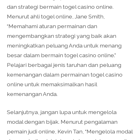
dan strategi bermain togel casino online.
Menurut ahli togel online, Jane Smith,
“Memahami aturan permainan dan
mengembangkan strategi yang baik akan
meningkatkan peluang Anda untuk menang
besar dalam bermain togel casino online.”
Pelajari berbagai jenis taruhan dan peluang
kemenangan dalam permainan togel casino
online untuk memaksimalkan hasil
kemenangan Anda.
Selanjutnya, jangan lupa untuk mengelola
modal dengan bijak. Menurut pengalaman
pemain judi online, Kevin Tan, “Mengelola modal