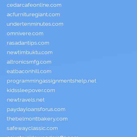
cedarcafeonline.com
acfurnituregiant.com
undertenminutes.com
omnivere.com
rasadantips.com
newtimbuktu.com
altronicsmfg.com
eatbaconhill.com
programmingassignmentshelp.net
kidssleepover.com
newtravels.net
paydayloansforus.com
thebelmontbakery.com
safewayclassic.com