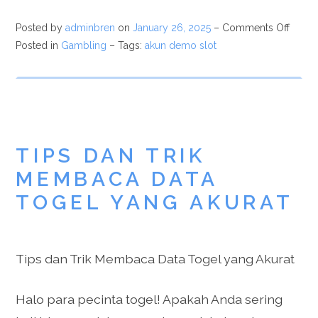
Posted by
adminbren
on
January 26, 2025
–
Comments Off
Posted in
Gambling
– Tags:
akun demo slot
TIPS DAN TRIK
MEMBACA DATA
TOGEL YANG AKURAT
Tips dan Trik Membaca Data Togel yang Akurat
Halo para pecinta togel! Apakah Anda sering