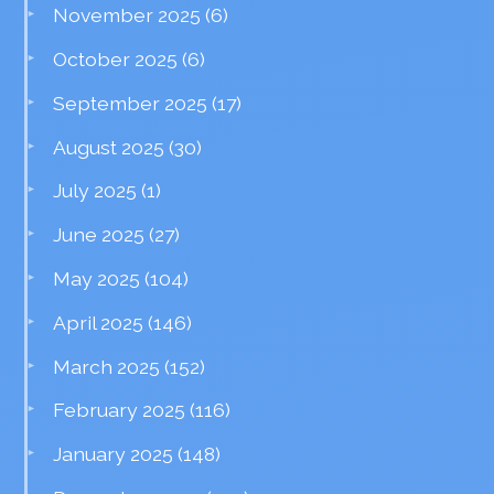
November 2025
(6)
October 2025
(6)
September 2025
(17)
August 2025
(30)
July 2025
(1)
June 2025
(27)
May 2025
(104)
April 2025
(146)
March 2025
(152)
February 2025
(116)
January 2025
(148)