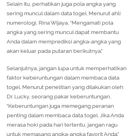
Selain itu, perhatikan juga pola angka yang
sering muncul dalam data togel. Menurut ahli
numerologi, Rina Wijaya, “Mengamati pola
angka yang sering muncul dapat membantu
Anda dalam memprediksi angka-angka yang
akan keluar pada putaran berikutnya.”
Selanjutnya, jangan lupa untuk memperhatikan
faktor keberuntungan dalam membaca data
togel. Menurut penelitian yang dilakukan oleh
Dr. Lucky, seorang pakar keberuntungan,
“Keberuntungan juga memegang peranan
penting dalam membaca data togel. Jika Anda
merasa hoki pada hari tertentu, jangan ragu
untuk memasang angka-angka favorit Anda.”