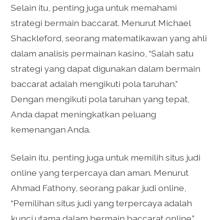
Selain itu, penting juga untuk memahami
strategi bermain baccarat. Menurut Michael
Shackleford, seorang matematikawan yang ahli
dalam analisis permainan kasino, “Salah satu
strategi yang dapat digunakan dalam bermain
baccarat adalah mengikuti pola taruhan.”
Dengan mengikuti pola taruhan yang tepat,
Anda dapat meningkatkan peluang
kemenangan Anda.
Selain itu, penting juga untuk memilih situs judi
online yang terpercaya dan aman. Menurut
Ahmad Fathony, seorang pakar judi online,
“Pemilihan situs judi yang terpercaya adalah
kunci utama dalam bermain baccarat online.”