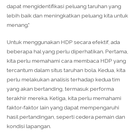
dapat mengidentifikasi peluang taruhan yang
lebih baik dan meningkatkan peluang kita untuk
menang.”
Untuk menggunakan HDP secara efektif, ada
beberapa hal yang perlu diperhatikan. Pertama,
kita perlu memahami cara membaca HDP yang
tercantum dalam situs taruhan bola. Kedua, kita
perlu melakukan analisis terhadap kedua tim
yang akan bertanding, termasuk performa
terakhir mereka. Ketiga, kita perlu memahami
faktor-faktor lain yang dapat mempengaruhi
hasil pertandingan, seperti cedera pemain dan
kondisi lapangan.