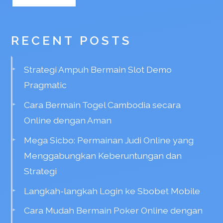
RECENT POSTS
Strategi Ampuh Bermain Slot Demo
Pragmatic
Cara Bermain Togel Cambodia secara
Online dengan Aman
Mega Sicbo: Permainan Judi Online yang
Menggabungkan Keberuntungan dan
Strategi
Langkah-langkah Login ke Sbobet Mobile
Cara Mudah Bermain Poker Online dengan