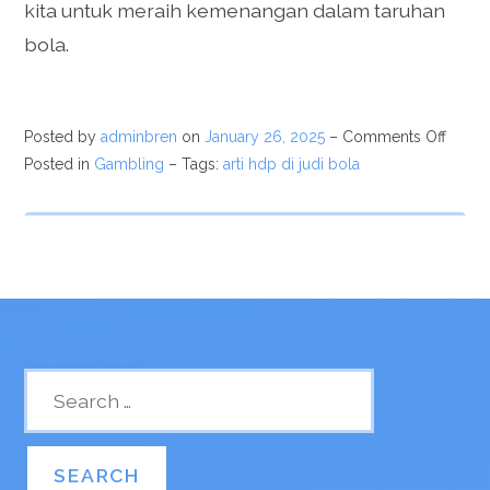
kita untuk meraih kemenangan dalam taruhan
bola.
Posted by
adminbren
on
January 26, 2025
–
Comments Off
Posted in
Gambling
– Tags:
arti hdp di judi bola