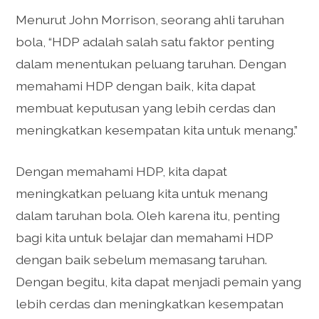
Menurut John Morrison, seorang ahli taruhan
bola, “HDP adalah salah satu faktor penting
dalam menentukan peluang taruhan. Dengan
memahami HDP dengan baik, kita dapat
membuat keputusan yang lebih cerdas dan
meningkatkan kesempatan kita untuk menang.”
Dengan memahami HDP, kita dapat
meningkatkan peluang kita untuk menang
dalam taruhan bola. Oleh karena itu, penting
bagi kita untuk belajar dan memahami HDP
dengan baik sebelum memasang taruhan.
Dengan begitu, kita dapat menjadi pemain yang
lebih cerdas dan meningkatkan kesempatan