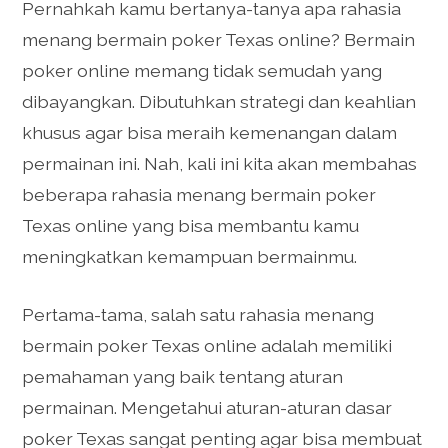
Pernahkah kamu bertanya-tanya apa rahasia
menang bermain poker Texas online? Bermain
poker online memang tidak semudah yang
dibayangkan. Dibutuhkan strategi dan keahlian
khusus agar bisa meraih kemenangan dalam
permainan ini. Nah, kali ini kita akan membahas
beberapa rahasia menang bermain poker
Texas online yang bisa membantu kamu
meningkatkan kemampuan bermainmu.
Pertama-tama, salah satu rahasia menang
bermain poker Texas online adalah memiliki
pemahaman yang baik tentang aturan
permainan. Mengetahui aturan-aturan dasar
poker Texas sangat penting agar bisa membuat