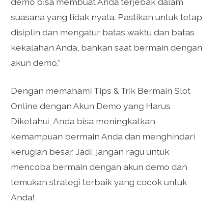
demo bisa membuat Anda terjebak dalam
suasana yang tidak nyata. Pastikan untuk tetap
disiplin dan mengatur batas waktu dan batas
kekalahan Anda, bahkan saat bermain dengan
akun demo.”
Dengan memahami Tips & Trik Bermain Slot
Online dengan Akun Demo yang Harus
Diketahui, Anda bisa meningkatkan
kemampuan bermain Anda dan menghindari
kerugian besar. Jadi, jangan ragu untuk
mencoba bermain dengan akun demo dan
temukan strategi terbaik yang cocok untuk
Anda!