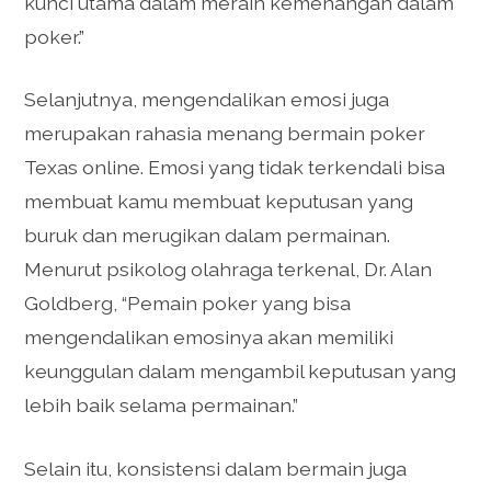
kunci utama dalam meraih kemenangan dalam
poker.”
Selanjutnya, mengendalikan emosi juga
merupakan rahasia menang bermain poker
Texas online. Emosi yang tidak terkendali bisa
membuat kamu membuat keputusan yang
buruk dan merugikan dalam permainan.
Menurut psikolog olahraga terkenal, Dr. Alan
Goldberg, “Pemain poker yang bisa
mengendalikan emosinya akan memiliki
keunggulan dalam mengambil keputusan yang
lebih baik selama permainan.”
Selain itu, konsistensi dalam bermain juga