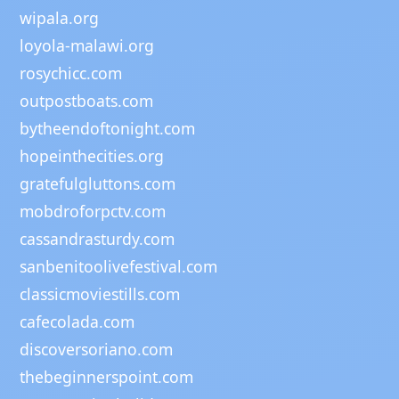
wipala.org
loyola-malawi.org
rosychicc.com
outpostboats.com
bytheendoftonight.com
hopeinthecities.org
gratefulgluttons.com
mobdroforpctv.com
cassandrasturdy.com
sanbenitoolivefestival.com
classicmoviestills.com
cafecolada.com
discoversoriano.com
thebeginnerspoint.com