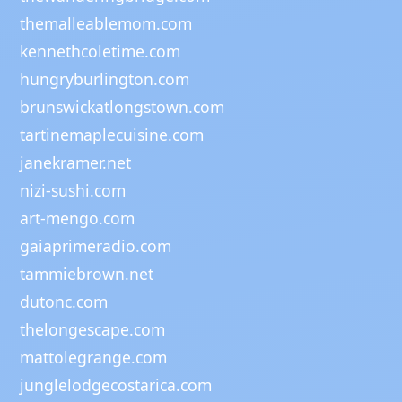
themalleablemom.com
kennethcoletime.com
hungryburlington.com
brunswickatlongstown.com
tartinemaplecuisine.com
janekramer.net
nizi-sushi.com
art-mengo.com
gaiaprimeradio.com
tammiebrown.net
dutonc.com
thelongescape.com
mattolegrange.com
junglelodgecostarica.com