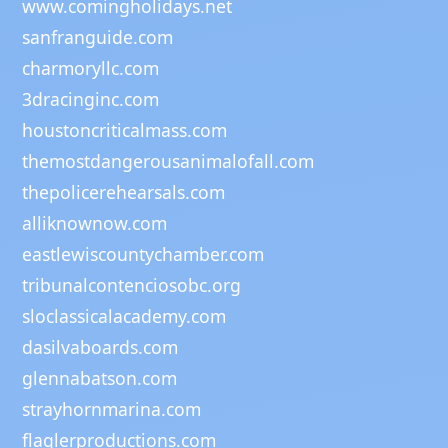
www.comingholidays.net
sanfranguide.com
charmoryllc.com
3dracinginc.com
houstoncriticalmass.com
themostdangerousanimalofall.com
thepolicerehearsals.com
alliknownow.com
eastlewiscountychamber.com
tribunalcontenciosobc.org
sloclassicalacademy.com
dasilvaboards.com
glennabatson.com
strayhornmarina.com
flaglerproductions.com