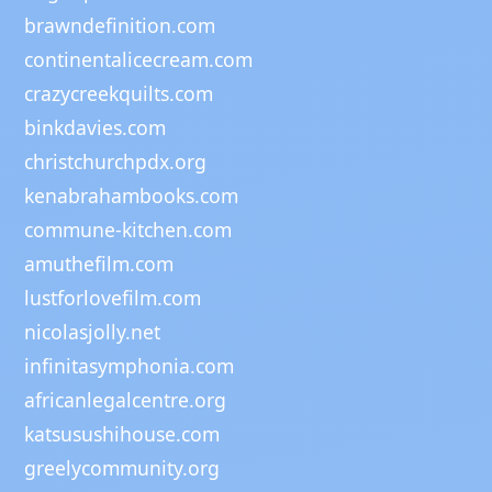
brawndefinition.com
continentalicecream.com
crazycreekquilts.com
binkdavies.com
christchurchpdx.org
kenabrahambooks.com
commune-kitchen.com
amuthefilm.com
lustforlovefilm.com
nicolasjolly.net
infinitasymphonia.com
africanlegalcentre.org
katsusushihouse.com
greelycommunity.org