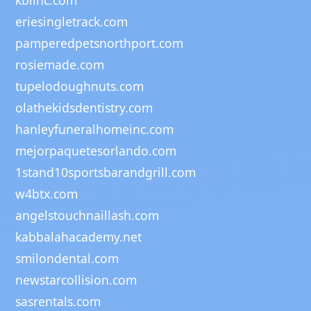
eriesingletrack.com
pamperedpetsnorthport.com
rosiemade.com
tupelodoughnuts.com
olathekidsdentistry.com
hanleyfuneralhomeinc.com
mejorpaquetesorlando.com
1stand10sportsbarandgrill.com
w4btx.com
angelstouchnaillash.com
kabbalahacademy.net
smilondental.com
newstarcollision.com
sasrentals.com