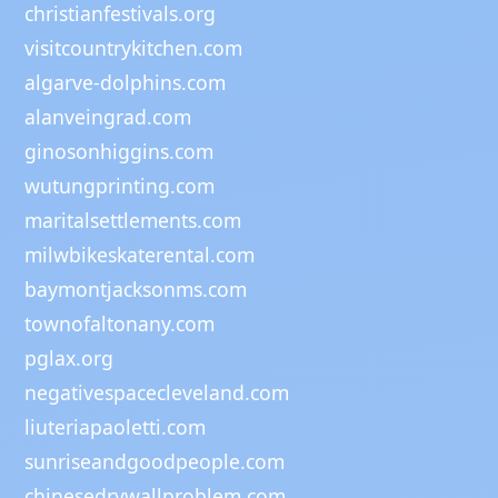
christianfestivals.org
visitcountrykitchen.com
algarve-dolphins.com
alanveingrad.com
ginosonhiggins.com
wutungprinting.com
maritalsettlements.com
milwbikeskaterental.com
baymontjacksonms.com
townofaltonany.com
pglax.org
negativespacecleveland.com
liuteriapaoletti.com
sunriseandgoodpeople.com
chinesedrywallproblem.com