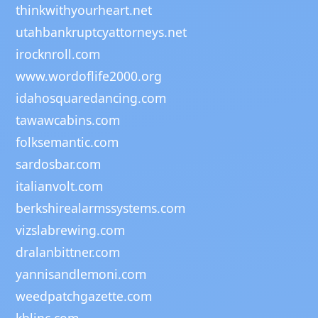
thinkwithyourheart.net
utahbankruptcyattorneys.net
irocknroll.com
www.wordoflife2000.org
idahosquaredancing.com
tawawcabins.com
folksemantic.com
sardosbar.com
italianvolt.com
berkshirealarmssystems.com
vizslabrewing.com
dralanbittner.com
yannisandlemoni.com
weedpatchgazette.com
kblinc.com