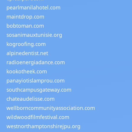
pearlmanilahotel.com
maintdrop.com
bobtoman.com
sosanimauxtunisie.org
kogroofing.com
alpinedentist.net
radioenergiadance.com
kookotheek.com
panayiotislamprou.com
southcampusgateway.com
chateaudelisse.com
wellborncommunityassociation.com
wildwoodfilmfestival.com
westnorthamptonshirejpu.org