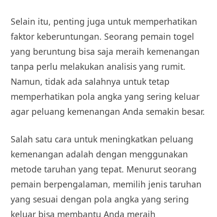
Selain itu, penting juga untuk memperhatikan
faktor keberuntungan. Seorang pemain togel
yang beruntung bisa saja meraih kemenangan
tanpa perlu melakukan analisis yang rumit.
Namun, tidak ada salahnya untuk tetap
memperhatikan pola angka yang sering keluar
agar peluang kemenangan Anda semakin besar.
Salah satu cara untuk meningkatkan peluang
kemenangan adalah dengan menggunakan
metode taruhan yang tepat. Menurut seorang
pemain berpengalaman, memilih jenis taruhan
yang sesuai dengan pola angka yang sering
keluar bisa membantu Anda meraih