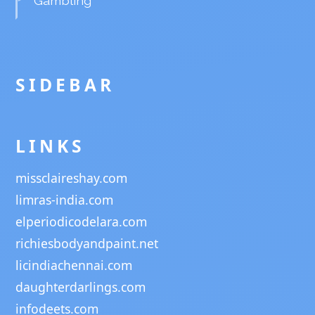
Gambling
SIDEBAR
LINKS
missclaireshay.com
limras-india.com
elperiodicodelara.com
richiesbodyandpaint.net
licindiachennai.com
daughterdarlings.com
infodeets.com