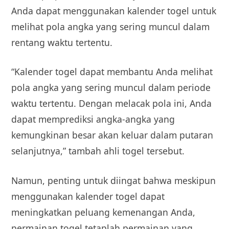
Anda dapat menggunakan kalender togel untuk
melihat pola angka yang sering muncul dalam
rentang waktu tertentu.
“Kalender togel dapat membantu Anda melihat
pola angka yang sering muncul dalam periode
waktu tertentu. Dengan melacak pola ini, Anda
dapat memprediksi angka-angka yang
kemungkinan besar akan keluar dalam putaran
selanjutnya,” tambah ahli togel tersebut.
Namun, penting untuk diingat bahwa meskipun
menggunakan kalender togel dapat
meningkatkan peluang kemenangan Anda,
permainan togel tetaplah permainan yang