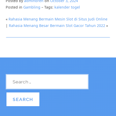
Posted by
adminbren
on
October 3, 2024
Posted in
Gambling
– Tags:
kalender togel
«
Rahasia Menang Bermain Mesin Slot di Situs Judi Online
|
Rahasia Menang Besar Bermain Slot Gacor Tahun 2022
»