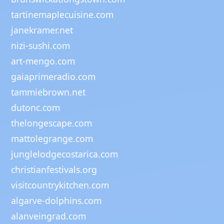
tartinemaplecuisine.com
janekramer.net
nizi-sushi.com
art-mengo.com
gaiaprimeradio.com
tammiebrown.net
dutonc.com
thelongescape.com
mattolegrange.com
junglelodgecostarica.com
christianfestivals.org
visitcountrykitchen.com
algarve-dolphins.com
alanveingrad.com