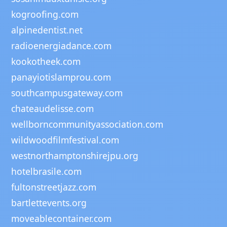
kogroofing.com
alpinedentist.net
radioenergiadance.com
kookotheek.com
panayiotislamprou.com
southcampusgateway.com
chateaudelisse.com
wellborncommunityassociation.com
wildwoodfilmfestival.com
westnorthamptonshirejpu.org
hotelbrasile.com
fultonstreetjazz.com
bartlettevents.org
moveablecontainer.com