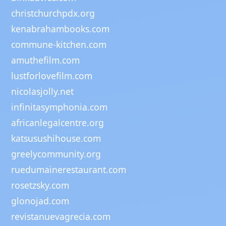
christchurchpdx.org
kenabrahambooks.com
commune-kitchen.com
amuthefilm.com
lustforlovefilm.com
nicolasjolly.net
infinitasymphonia.com
africanlegalcentre.org
katsusushihouse.com
greelycommunity.org
ruedumainerestaurant.com
rosetzsky.com
glonojad.com
revistanuevagrecia.com