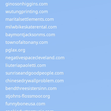
ginosonhiggins.com
wutungprinting.com
maritalsettlements.com
milwbikeskaterental.com
baymontjacksonms.com
townofaltonany.com
pglax.org
negativespacecleveland.com
liuteriapaoletti.com
sunriseandgoodpeople.com
chinesedrywallproblem.com
bendthreesistersinn.com
stjohns-flossmoor.org
funnyboneusa.com