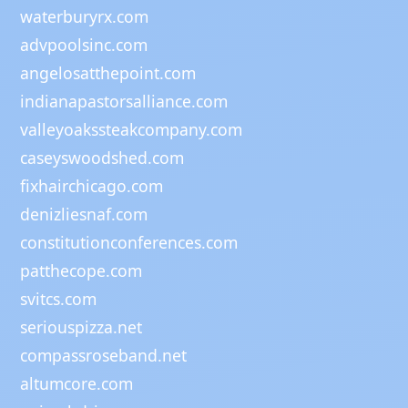
waterburyrx.com
advpoolsinc.com
angelosatthepoint.com
indianapastorsalliance.com
valleyoakssteakcompany.com
caseyswoodshed.com
fixhairchicago.com
denizliesnaf.com
constitutionconferences.com
patthecope.com
svitcs.com
seriouspizza.net
compassroseband.net
altumcore.com