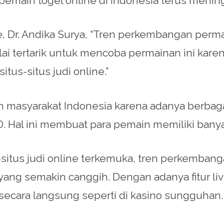
h pemain togel online di Indonesia terus menin
e, Dr. Andika Surya, “Tren perkembangan perma
lai tertarik untuk mencoba permainan ini ka
tus-situs judi online.”
eh masyarakat Indonesia karena adanya berba
 4D. Hal ini membuat para pemain memiliki ban
-situs judi online terkemuka, tren perkembang
 yang semakin canggih. Dengan adanya fitur li
secara langsung seperti di kasino sungguhan.