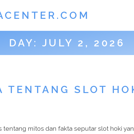
ACENTER.COM
DAY:
JULY 2, 2026
A TENTANG SLOT HO
as tentang mitos dan fakta seputar slot hoki y