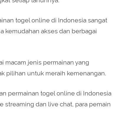
gkat setiap tahunnya.
inan togel online di Indonesia sangat
rena kemudahan akses dan berbagai
gai macam jenis permainan yang
yak pilihan untuk meraih kemenangan.
an permainan togel online di Indonesia
ve streaming dan live chat, para pemain