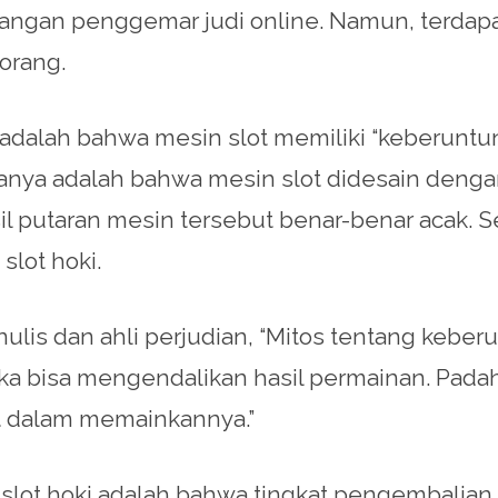
langan penggemar judi online. Namun, terdapa
orang.
l adalah bahwa mesin slot memiliki “keberun
ktanya adalah bahwa mesin slot didesain de
 putaran mesin tersebut benar-benar acak. S
slot hoki.
lis dan ahli perjudian, “Mitos tentang keber
bisa mengendalikan hasil permainan. Padah
at dalam memainkannya.”
 slot hoki adalah bahwa tingkat pengembalian (