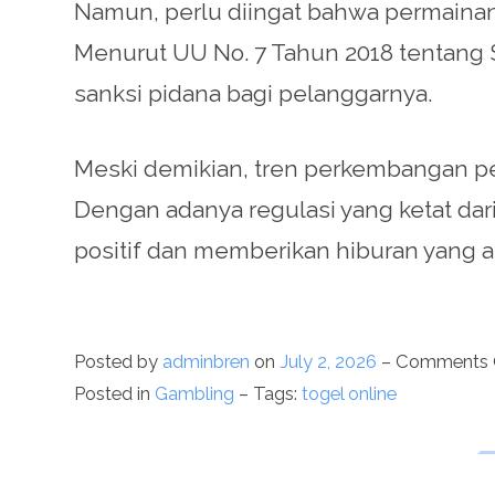
Namun, perlu diingat bahwa permainan
Menurut UU No. 7 Tahun 2018 tentang So
sanksi pidana bagi pelanggarnya.
Meski demikian, tren perkembangan per
Dengan adanya regulasi yang ketat dar
positif dan memberikan hiburan yang 
Posted by
adminbren
on
July 2, 2026
–
Comments 
Posted in
Gambling
– Tags:
togel online