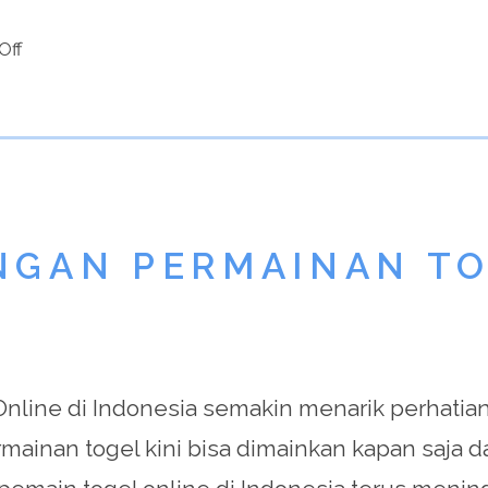
Off
GAN PERMAINAN TO
line di Indonesia semakin menarik perhatia
mainan togel kini bisa dimainkan kapan saja d