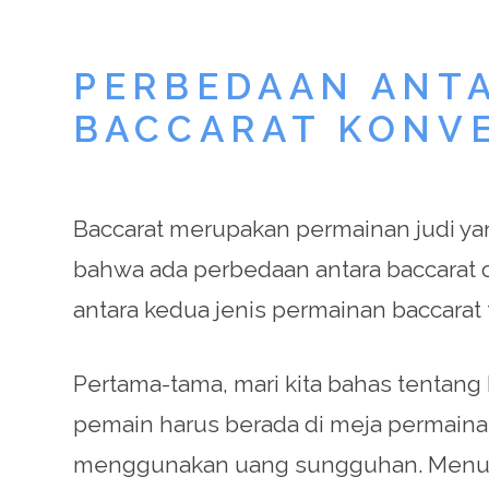
PERBEDAAN ANTA
BACCARAT KONV
Baccarat merupakan permainan judi ya
bahwa ada perbedaan antara baccarat o
antara kedua jenis permainan baccarat 
Pertama-tama, mari kita bahas tentang 
pemain harus berada di meja permainan
menggunakan uang sungguhan. Menurut