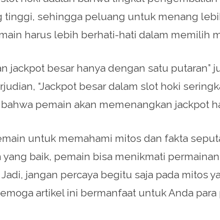
 tinggi, sehingga peluang untuk menang lebi
in harus lebih berhati-hati dalam memilih m
n jackpot besar hanya dengan satu putaran” j
erjudian, “Jackpot besar dalam slot hoki sering
n bahwa pemain akan memenangkan jackpot ha
emain untuk memahami mitos dan fakta seputa
g baik, pemain bisa menikmati permainan slo
Jadi, jangan percaya begitu saja pada mitos y
emoga artikel ini bermanfaat untuk Anda para p