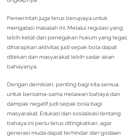
Pemerintah juga terus berupaya untuk
mengatasi masalah ini. Melalui regulasi yang
lebih ketat dan penegakan hukum yang tegas,
diharapkan aktivitas judi sepak bola dapat
ditekan dan masyarakat lebih sadar akan
bahayanya.
Dengan demikian, penting bagi kita semua
untuk bersama-sama melawan bahaya dan
dampak negatif judi sepak bola bagi
masyarakat. Edukasi dan sosialisasi tentang
bahaya ini perlu terus ditingkatkan, agar
generasi muda dapat terhindar dari godaan