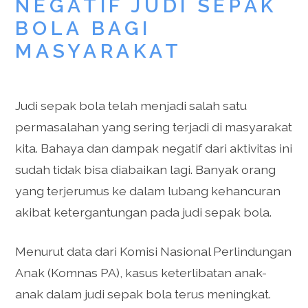
NEGATIF JUDI SEPAK
BOLA BAGI
MASYARAKAT
Judi sepak bola telah menjadi salah satu
permasalahan yang sering terjadi di masyarakat
kita. Bahaya dan dampak negatif dari aktivitas ini
sudah tidak bisa diabaikan lagi. Banyak orang
yang terjerumus ke dalam lubang kehancuran
akibat ketergantungan pada judi sepak bola.
Menurut data dari Komisi Nasional Perlindungan
Anak (Komnas PA), kasus keterlibatan anak-
anak dalam judi sepak bola terus meningkat.