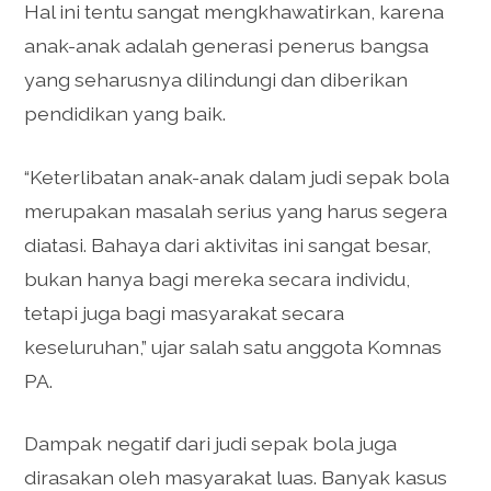
Hal ini tentu sangat mengkhawatirkan, karena
anak-anak adalah generasi penerus bangsa
yang seharusnya dilindungi dan diberikan
pendidikan yang baik.
“Keterlibatan anak-anak dalam judi sepak bola
merupakan masalah serius yang harus segera
diatasi. Bahaya dari aktivitas ini sangat besar,
bukan hanya bagi mereka secara individu,
tetapi juga bagi masyarakat secara
keseluruhan,” ujar salah satu anggota Komnas
PA.
Dampak negatif dari judi sepak bola juga
dirasakan oleh masyarakat luas. Banyak kasus