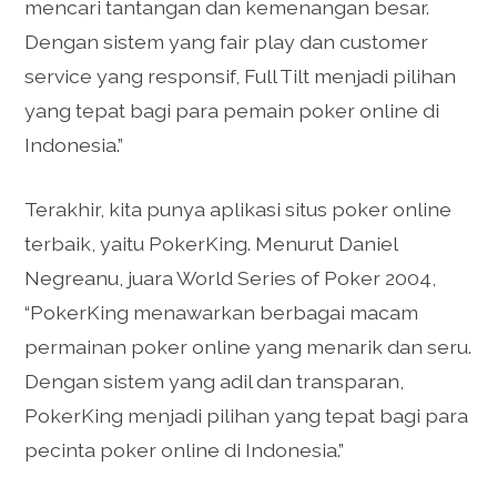
mencari tantangan dan kemenangan besar.
Dengan sistem yang fair play dan customer
service yang responsif, Full Tilt menjadi pilihan
yang tepat bagi para pemain poker online di
Indonesia.”
Terakhir, kita punya aplikasi situs poker online
terbaik, yaitu PokerKing. Menurut Daniel
Negreanu, juara World Series of Poker 2004,
“PokerKing menawarkan berbagai macam
permainan poker online yang menarik dan seru.
Dengan sistem yang adil dan transparan,
PokerKing menjadi pilihan yang tepat bagi para
pecinta poker online di Indonesia.”