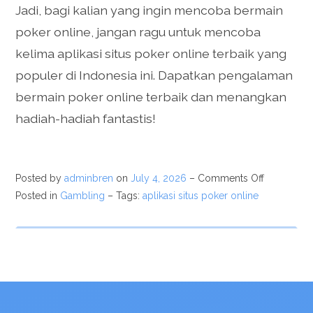
Jadi, bagi kalian yang ingin mencoba bermain
poker online, jangan ragu untuk mencoba
kelima aplikasi situs poker online terbaik yang
populer di Indonesia ini. Dapatkan pengalaman
bermain poker online terbaik dan menangkan
hadiah-hadiah fantastis!
Posted by
adminbren
on
July 4, 2026
–
Comments Off
Posted in
Gambling
– Tags:
aplikasi situs poker online