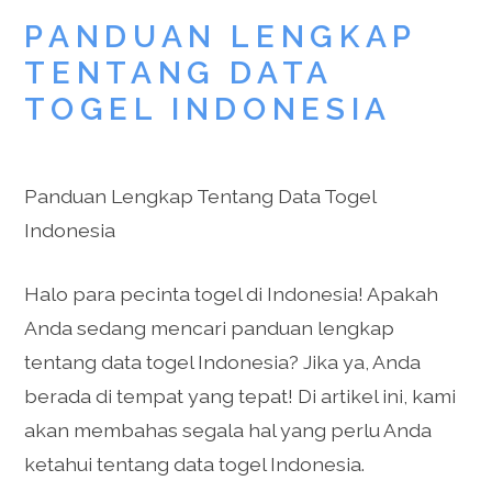
PANDUAN LENGKAP
TENTANG DATA
TOGEL INDONESIA
Panduan Lengkap Tentang Data Togel
Indonesia
Halo para pecinta togel di Indonesia! Apakah
Anda sedang mencari panduan lengkap
tentang data togel Indonesia? Jika ya, Anda
berada di tempat yang tepat! Di artikel ini, kami
akan membahas segala hal yang perlu Anda
ketahui tentang data togel Indonesia.