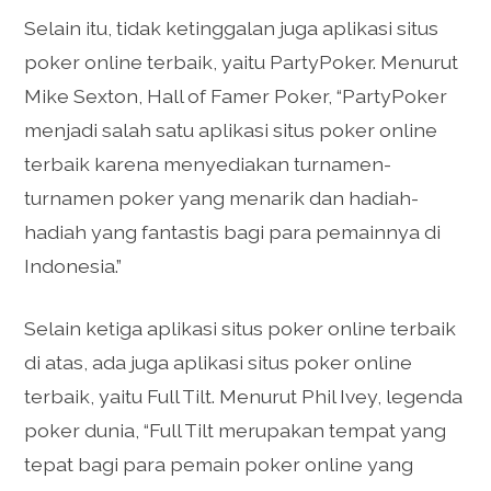
Selain itu, tidak ketinggalan juga aplikasi situs
poker online terbaik, yaitu PartyPoker. Menurut
Mike Sexton, Hall of Famer Poker, “PartyPoker
menjadi salah satu aplikasi situs poker online
terbaik karena menyediakan turnamen-
turnamen poker yang menarik dan hadiah-
hadiah yang fantastis bagi para pemainnya di
Indonesia.”
Selain ketiga aplikasi situs poker online terbaik
di atas, ada juga aplikasi situs poker online
terbaik, yaitu Full Tilt. Menurut Phil Ivey, legenda
poker dunia, “Full Tilt merupakan tempat yang
tepat bagi para pemain poker online yang