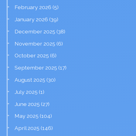
February 2026
(5)
January 2026
(39)
December 2025
(38)
November 2025
(6)
October 2025
(6)
September 2025
(17)
August 2025
(30)
July 2025
(1)
June 2025
(27)
May 2025
(104)
April 2025
(146)