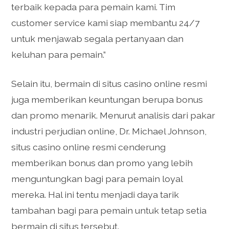
terbaik kepada para pemain kami. Tim
customer service kami siap membantu 24/7
untuk menjawab segala pertanyaan dan
keluhan para pemain.”
Selain itu, bermain di situs casino online resmi
juga memberikan keuntungan berupa bonus
dan promo menarik. Menurut analisis dari pakar
industri perjudian online, Dr. Michael Johnson,
situs casino online resmi cenderung
memberikan bonus dan promo yang lebih
menguntungkan bagi para pemain loyal
mereka. Hal ini tentu menjadi daya tarik
tambahan bagi para pemain untuk tetap setia
bermain di situs tersebut.