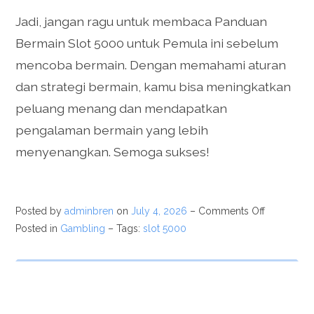
Jadi, jangan ragu untuk membaca Panduan
Bermain Slot 5000 untuk Pemula ini sebelum
mencoba bermain. Dengan memahami aturan
dan strategi bermain, kamu bisa meningkatkan
peluang menang dan mendapatkan
pengalaman bermain yang lebih
menyenangkan. Semoga sukses!
Posted by
adminbren
on
July 4, 2026
–
Comments Off
Posted in
Gambling
– Tags:
slot 5000