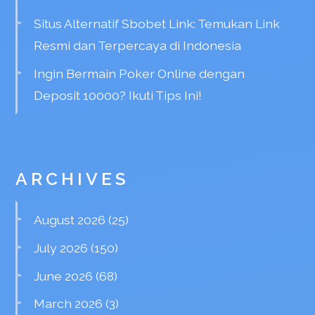
Situs Alternatif Sbobet Link: Temukan Link
Resmi dan Terpercaya di Indonesia
Ingin Bermain Poker Online dengan
Deposit 10000? Ikuti Tips Ini!
ARCHIVES
August 2026
(25)
July 2026
(150)
June 2026
(68)
March 2026
(3)