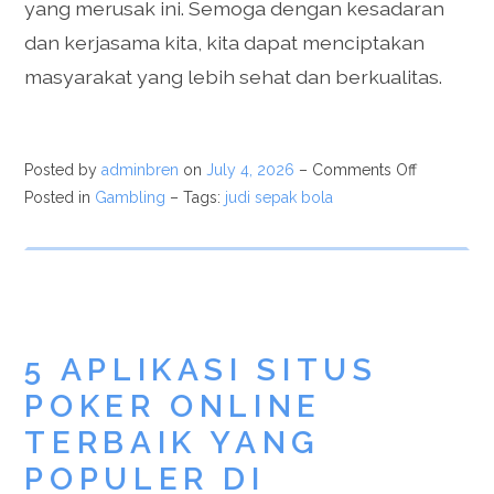
yang merusak ini. Semoga dengan kesadaran
dan kerjasama kita, kita dapat menciptakan
masyarakat yang lebih sehat dan berkualitas.
Posted by
adminbren
on
July 4, 2026
–
Comments Off
Posted in
Gambling
– Tags:
judi sepak bola
5 APLIKASI SITUS
POKER ONLINE
TERBAIK YANG
POPULER DI