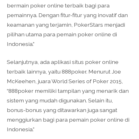
bermain poker online terbaik bagi para
pemainnya. Dengan fitur-fitur yang inovatif dan
keamanan yang terjamin, PokerStars menjadi
pilihan utama para pemain poker online di
Indonesia.”
Selanjutnya, ada aplikasi situs poker online
terbaik lainnya, yaitu 888poker. Menurut Joe
McKeehen, juara World Series of Poker 2015,
“888poker memiliki tampilan yang menarik dan
sistem yang mudah digunakan. Selain itu,
bonus-bonus yang ditawarkan juga sangat
menggiurkan bagi para pemain poker online di
Indonesia.”