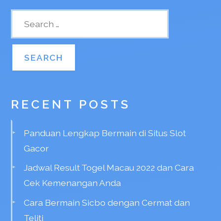
RECENT POSTS
Panduan Lengkap Bermain di Situs Slot
Gacor
Jadwal Result Togel Macau 2022 dan Cara
Cek Kemenangan Anda
Cara Bermain Sicbo dengan Cermat dan
Teliti