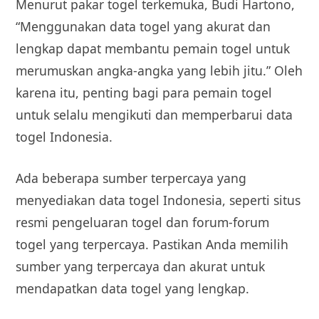
Menurut pakar togel terkemuka, Budi Hartono,
“Menggunakan data togel yang akurat dan
lengkap dapat membantu pemain togel untuk
merumuskan angka-angka yang lebih jitu.” Oleh
karena itu, penting bagi para pemain togel
untuk selalu mengikuti dan memperbarui data
togel Indonesia.
Ada beberapa sumber terpercaya yang
menyediakan data togel Indonesia, seperti situs
resmi pengeluaran togel dan forum-forum
togel yang terpercaya. Pastikan Anda memilih
sumber yang terpercaya dan akurat untuk
mendapatkan data togel yang lengkap.