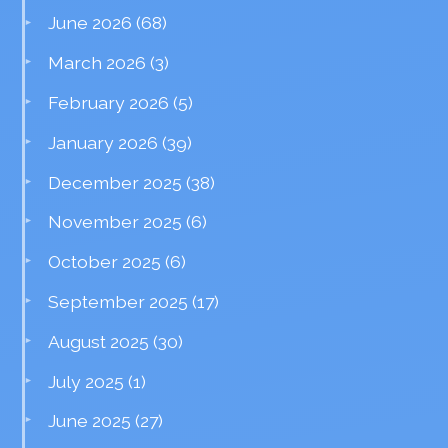
June 2026
(68)
March 2026
(3)
February 2026
(5)
January 2026
(39)
December 2025
(38)
November 2025
(6)
October 2025
(6)
September 2025
(17)
August 2025
(30)
July 2025
(1)
June 2025
(27)