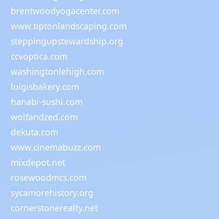
brentwoodyogacenter.com
www.tiptonlandscaping.com
steppingupstewardship.org
ccvoptica.com
washingtonlehigh.com
luigisbakery.com
hanabi-sushi.com
wolfandzed.com
dekuta.com
www.cinemabuzz.com
mixdepot.net
rosewoodmcs.com
sycamorehistory.org
cornerstonerealty.net