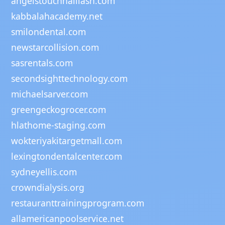
angelstouchnaillash.com
kabbalahacademy.net
smilondental.com
newstarcollision.com
sasrentals.com
secondsighttechnology.com
michaelsarver.com
greengeckogrocer.com
hlathome-staging.com
wokteriyakitargetmall.com
lexingtondentalcenter.com
sydneyellis.com
crowndialysis.org
restauranttrainingprogram.com
allamericanpoolservice.net