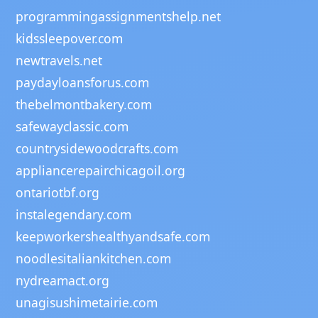
programmingassignmentshelp.net
kidssleepover.com
newtravels.net
paydayloansforus.com
thebelmontbakery.com
safewayclassic.com
countrysidewoodcrafts.com
appliancerepairchicagoil.org
ontariotbf.org
instalegendary.com
keepworkershealthyandsafe.com
noodlesitaliankitchen.com
nydreamact.org
unagisushimetairie.com