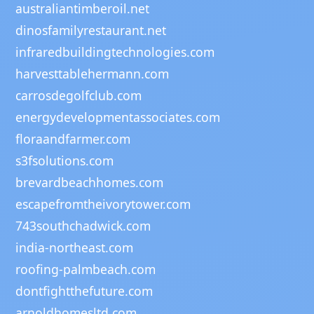
australiantimberoil.net
dinosfamilyrestaurant.net
infraredbuildingtechnologies.com
harvesttablehermann.com
carrosdegolfclub.com
energydevelopmentassociates.com
floraandfarmer.com
s3fsolutions.com
brevardbeachhomes.com
escapefromtheivorytower.com
743southchadwick.com
india-northeast.com
roofing-palmbeach.com
dontfightthefuture.com
arnoldhomesltd.com