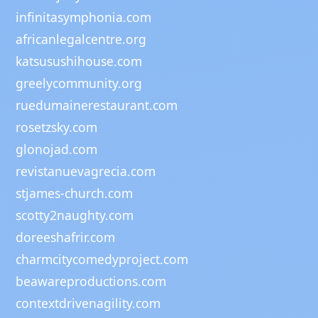
infinitasymphonia.com
africanlegalcentre.org
katsusushihouse.com
greelycommunity.org
ruedumainerestaurant.com
rosetzsky.com
glonojad.com
revistanuevagrecia.com
stjames-church.com
scotty2naughty.com
doreeshafrir.com
charmcitycomedyproject.com
beawareproductions.com
contextdrivenagility.com