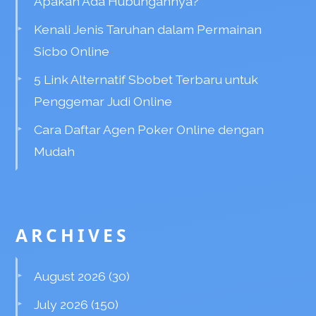
Apakah Ada Hubungannya?
Kenali Jenis Taruhan dalam Permainan
Sicbo Online
5 Link Alternatif Sbobet Terbaru untuk
Penggemar Judi Online
Cara Daftar Agen Poker Online dengan
Mudah
ARCHIVES
August 2026
(30)
July 2026
(150)