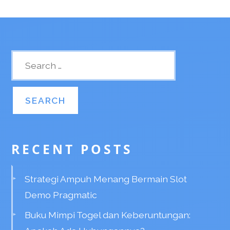
RECENT POSTS
Strategi Ampuh Menang Bermain Slot
Demo Pragmatic
Buku Mimpi Togel dan Keberuntungan: