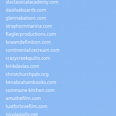
sloclassicalacademy.com
dasilvaboards.com
glennabatson.com
strayhornmarina.com
flaglerproductions.com
brawndefinition.com
continentalicecream.com
crazycreekquilts.com
binkdavies.com
christchurchpdx.org
kenabrahambooks.com
commune-kitchen.com
amuthefilm.com
lustforlovefilm.com
nicolasjolly.net