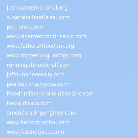
joshuainternational.org
susansnailandfacial.com
pen-prop.com
www.tigertrendsprinceton.com
www.fathers4freedom.org
www.topperlyngundogs.com
runningoftheelkhalf.com
jeffdunaheerealty.com
peacestrengthyoga.com
freedomfinancialsolutionsinc.com
flexfoldtraps.com
amendsracingengines.com
www.kortormorthai.com
www.fatandqueer.com