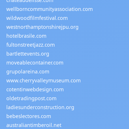
wellborncommunityassociation.com
wildwoodfilmfestival.com
westnorthamptonshirejpu.org
hotelbrasile.com
fultonstreetjazz.com
bartlettevents.org
moveablecontainer.com
grupolareina.com
www.cherryvalleymuseum.com
cotentinwebdesign.com
oldetradingpost.com
ladiesunderconstruction.org
bebeslectores.com
australiantimberoil.net