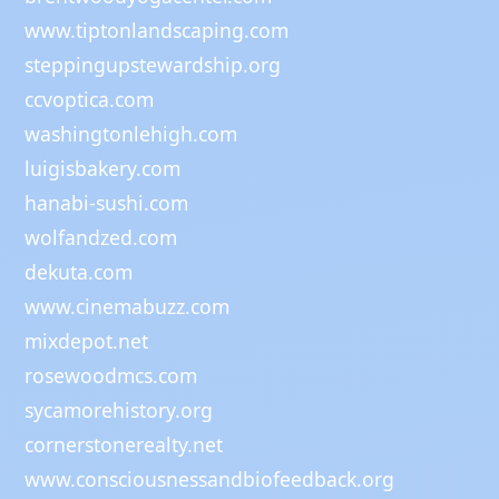
www.tiptonlandscaping.com
steppingupstewardship.org
ccvoptica.com
washingtonlehigh.com
luigisbakery.com
hanabi-sushi.com
wolfandzed.com
dekuta.com
www.cinemabuzz.com
mixdepot.net
rosewoodmcs.com
sycamorehistory.org
cornerstonerealty.net
www.consciousnessandbiofeedback.org