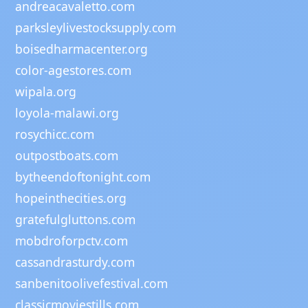
andreacavaletto.com
parksleylivestocksupply.com
boisedharmacenter.org
color-agestores.com
wipala.org
loyola-malawi.org
rosychicc.com
outpostboats.com
bytheendoftonight.com
hopeinthecities.org
gratefulgluttons.com
mobdroforpctv.com
cassandrasturdy.com
sanbenitoolivefestival.com
classicmoviestills.com