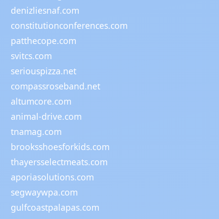
denizliesnaf.com
constitutionconferences.com
patthecope.com
svitcs.com
seriouspizza.net
compassroseband.net
altumcore.com
animal-drive.com
tnamag.com
brooksshoesforkids.com
thayersselectmeats.com
aporiasolutions.com
segwaywpa.com
gulfcoastpalapas.com