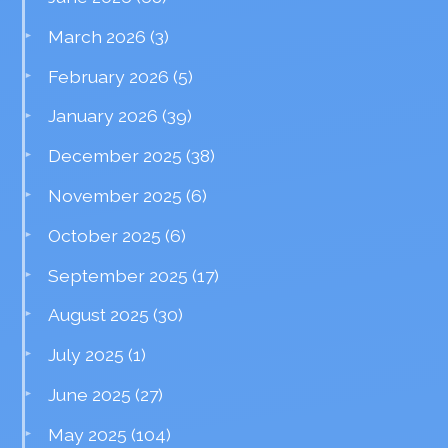
March 2026
(3)
February 2026
(5)
January 2026
(39)
December 2025
(38)
November 2025
(6)
October 2025
(6)
September 2025
(17)
August 2025
(30)
July 2025
(1)
June 2025
(27)
May 2025
(104)