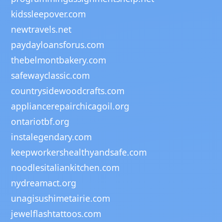
kidssleepover.com
newtravels.net
paydayloansforus.com
thebelmontbakery.com
safewayclassic.com
countrysidewoodcrafts.com
appliancerepairchicagoil.org
ontariotbf.org
instalegendary.com
keepworkershealthyandsafe.com
noodlesitaliankitchen.com
nydreamact.org
unagisushimetairie.com
jewelflashtattoos.com