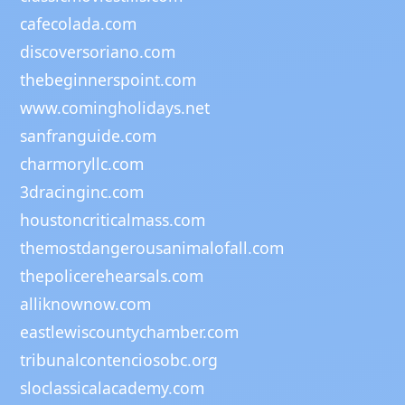
cafecolada.com
discoversoriano.com
thebeginnerspoint.com
www.comingholidays.net
sanfranguide.com
charmoryllc.com
3dracinginc.com
houstoncriticalmass.com
themostdangerousanimalofall.com
thepolicerehearsals.com
alliknownow.com
eastlewiscountychamber.com
tribunalcontenciosobc.org
sloclassicalacademy.com