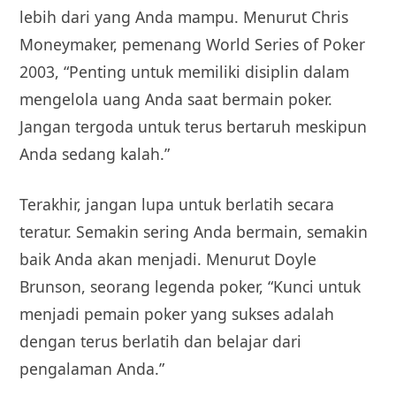
lebih dari yang Anda mampu. Menurut Chris
Moneymaker, pemenang World Series of Poker
2003, “Penting untuk memiliki disiplin dalam
mengelola uang Anda saat bermain poker.
Jangan tergoda untuk terus bertaruh meskipun
Anda sedang kalah.”
Terakhir, jangan lupa untuk berlatih secara
teratur. Semakin sering Anda bermain, semakin
baik Anda akan menjadi. Menurut Doyle
Brunson, seorang legenda poker, “Kunci untuk
menjadi pemain poker yang sukses adalah
dengan terus berlatih dan belajar dari
pengalaman Anda.”