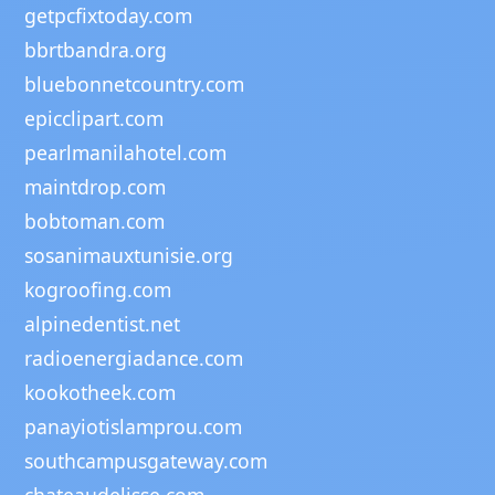
getpcfixtoday.com
bbrtbandra.org
bluebonnetcountry.com
epicclipart.com
pearlmanilahotel.com
maintdrop.com
bobtoman.com
sosanimauxtunisie.org
kogroofing.com
alpinedentist.net
radioenergiadance.com
kookotheek.com
panayiotislamprou.com
southcampusgateway.com
chateaudelisse.com