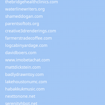
thebridgehealthclinics.com
waterlinewriters.org
shameddogan.com
parentsoftots.org
creative3drenderings.com
farmerstradecoffee.com
logcabinyardage.com
davidboers.com
www.imobetachat.com
mattdickstein.com
badlydrawntoy.com
lakehoustonumc.com
habakkukmusic.com
nexttonone.net
serenityhbot.net