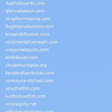
dasilvaboards.com
glennabatson.com
strayhornmarina.com
flaglerproductions.com
brawndefinition.com
continentalicecream.com
crazycreekquilts.com
binkdavies.com
christchurchpdx.org
kenabrahambooks.com
commune-kitchen.com
amuthefilm.com
lustforlovefilm.com
nicolasjolly.net
infinitasymphonia.com