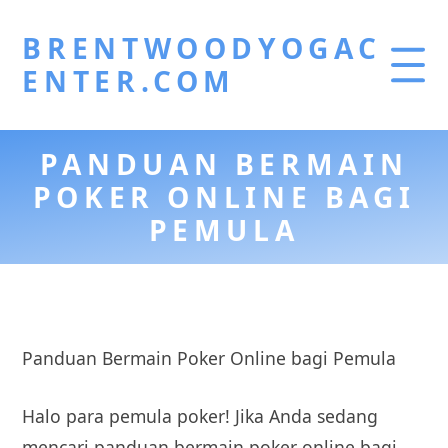
BRENTWOODYOGAC
ENTER.COM
PANDUAN BERMAIN
POKER ONLINE BAGI
PEMULA
Panduan Bermain Poker Online bagi Pemula
Halo para pemula poker! Jika Anda sedang
mencari panduan bermain poker online bagi