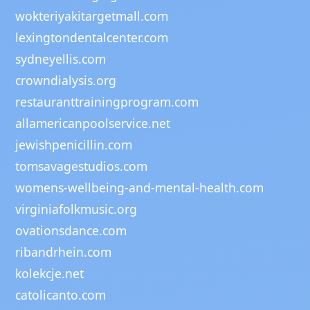
wokteriyakitargetmall.com
lexingtondentalcenter.com
sydneyellis.com
crowndialysis.org
restauranttrainingprogram.com
allamericanpoolservice.net
jewishpenicillin.com
tomsavagestudios.com
womens-wellbeing-and-mental-health.com
virginiafolkmusic.org
ovationsdance.com
ribandrhein.com
kolekcje.net
catolicanto.com