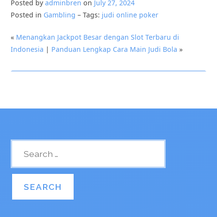
Posted by
adminbren
on
July 27, 2024
Posted in
Gambling
– Tags:
judi online poker
«
Menangkan Jackpot Besar dengan Slot Terbaru di
Indonesia
|
Panduan Lengkap Cara Main Judi Bola
»