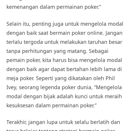
kemenangan dalam permainan poker.”
Selain itu, penting juga untuk mengelola modal
dengan baik saat bermain poker online. Jangan
terlalu tergoda untuk melakukan taruhan besar
tanpa perhitungan yang matang. Sebagai
pemain poker, kita harus bisa mengelola modal
dengan baik agar dapat bertahan lebih lama di
meja poker. Seperti yang dikatakan oleh Phil
Ivey, seorang legenda poker dunia, “Mengelola
modal dengan bijak adalah kunci untuk meraih
kesuksesan dalam permainan poker.”
Terakhir, jangan lupa untuk selalu berlatih dan