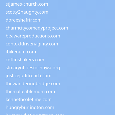
stjames-church.com
scotty2naughty.com
doreeshafrir.com
charmcitycomedyproject.com
beawareproductions.com
contextdrivenagility.com
ibikeoulu.com
coffinshakers.com
stmaryofczestochowa.org
justicejudifrench.com
thewanderingbridge.com
themalleablemom.com
kennethcoletime.com
hungryburlington.com