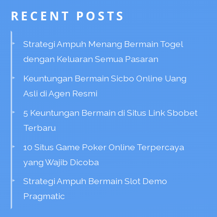
RECENT POSTS
Strategi Ampuh Menang Bermain Togel
dengan Keluaran Semua Pasaran
Keuntungan Bermain Sicbo Online Uang
Asli di Agen Resmi
5 Keuntungan Bermain di Situs Link Sbobet
Terbaru
10 Situs Game Poker Online Terpercaya
yang Wajib Dicoba
Strategi Ampuh Bermain Slot Demo
Pragmatic