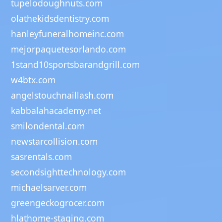
tupelodoughnuts.com
olathekidsdentistry.com
hanleyfuneralhomeinc.com
mejorpaquetesorlando.com
1stand10sportsbarandgrill.com
w4btx.com
angelstouchnaillash.com
kabbalahacademy.net
smilondental.com
newstarcollision.com
sasrentals.com
secondsighttechnology.com
michaelsarver.com
greengeckogrocer.com
hlathome-staging.com