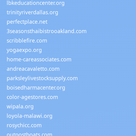
lbkeducationcenter.org
trinityriverdallas.org
perfectplace.net
3seasonsthaibistrooakland.com
scribblefire.com
yogaexpo.org
home-careassociates.com
andreacavaletto.com
parksleylivestocksupply.com
boisedharmacenter.org
color-agestores.com
wipala.org
loyola-malawi.org
rosychicc.com
outpostboats.com