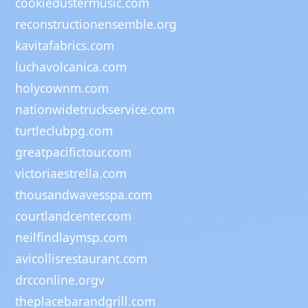
cookiedustermusic.com
reconstructionensemble.org
kavitafabrics.com
luchavolcanica.com
holycownm.com
nationwidetruckservice.com
turtleclubpg.com
greatpacifictour.com
victoriaestrella.com
thousandwavesspa.com
courtlandcenter.com
neilfindlaymsp.com
avicollisrestaurant.com
drcconline.org
v
theplacebarandgrill.com