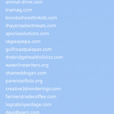
animal-drive.com
tnamag.com
brooksshoesforkids.com
thayersselectmeats.com
aporiasolutions.com
segwaywpa.com
gulfcoastpalapas.com
thebridgehealthclinics.com
waterlinewriters.org
shameddogan.com
parentsoftots.org
creative3drenderings.com
farmerstradecoffee.com
logcabinyardage.com
davidboers.com