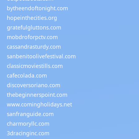
bytheendoftonight.com
hopeinthecities.org
gratefulgluttons.com
mobdroforpctv.com
cassandrasturdy.com
sanbenitoolivefestival.com
classicmoviestills.com
cafecolada.com
discoversoriano.com
thebeginnerspoint.com
www.comingholidays.net
sanfranguide.com
charmoryllc.com
3dracinginc.com