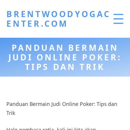
BRENTWOODYOGAC
ENTER.COM
PANDUAN BERMAIN
JUDI ONLINE POKER:
TIPS DAN TRIK
Panduan Bermain Judi Online Poker: Tips dan
Trik
Halo pembaca setia, kali ini kita akan