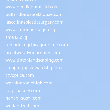
www.needlepointsltd.com
bullandbirdsteakhouse.com
lascolinasplasticsurgery.com
www.cliftonheritage.org
sma43.org
remodelingchicagoonline.com
brentwoodyogacenter.com
www.tiptonlandscaping.com
steppingupstewardship.org
ccvoptica.com
washingtonlehigh.com
luigisbakery.com
hanabi-sushi.com
wolfandzed.com