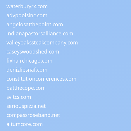
waterburyrx.com
advpoolsinc.com
angelosatthepoint.com
indianapastorsalliance.com
valleyoakssteakcompany.com
caseyswoodshed.com
fixhairchicago.com
denizliesnaf.com
constitutionconferences.com
patthecope.com
svitcs.com
seriouspizza.net
compassroseband.net
altumcore.com