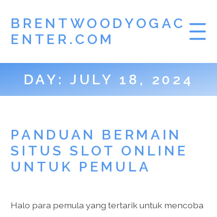
BRENTWOODYOGAC
ENTER.COM
DAY:
JULY 18, 2024
PANDUAN BERMAIN
SITUS SLOT ONLINE
UNTUK PEMULA
Halo para pemula yang tertarik untuk mencoba