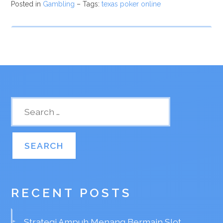
Posted in
Gambling
– Tags:
texas poker online
RECENT POSTS
Strategi Ampuh Menang Bermain Slot