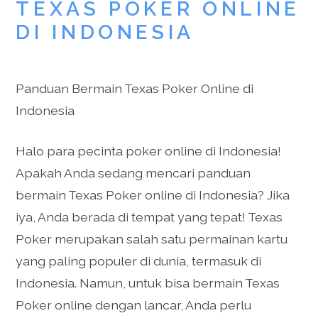
TEXAS POKER ONLINE
DI INDONESIA
Panduan Bermain Texas Poker Online di
Indonesia
Halo para pecinta poker online di Indonesia!
Apakah Anda sedang mencari panduan
bermain Texas Poker online di Indonesia? Jika
iya, Anda berada di tempat yang tepat! Texas
Poker merupakan salah satu permainan kartu
yang paling populer di dunia, termasuk di
Indonesia. Namun, untuk bisa bermain Texas
Poker online dengan lancar, Anda perlu