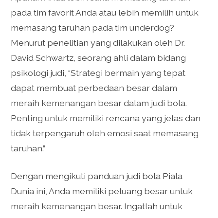
pada tim favorit Anda atau lebih memilih untuk
memasang taruhan pada tim underdog?
Menurut penelitian yang dilakukan oleh Dr.
David Schwartz, seorang ahli dalam bidang
psikologi judi, “Strategi bermain yang tepat
dapat membuat perbedaan besar dalam
meraih kemenangan besar dalam judi bola.
Penting untuk memiliki rencana yang jelas dan
tidak terpengaruh oleh emosi saat memasang
taruhan.”
Dengan mengikuti panduan judi bola Piala
Dunia ini, Anda memiliki peluang besar untuk
meraih kemenangan besar. Ingatlah untuk