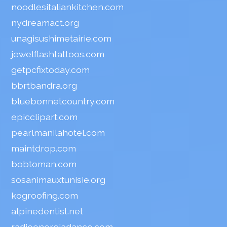
noodlesitaliankitchen.com
nydreamact.org
unagisushimetairie.com
jewelflashtattoos.com
getpcfixtoday.com
bbrtbandra.org
bluebonnetcountry.com
epicclipart.com
pearlmanilahotel.com
maintdrop.com
bobtoman.com
sosanimauxtunisie.org
kogroofing.com
alpinedentist.net
radioenergiadance.com