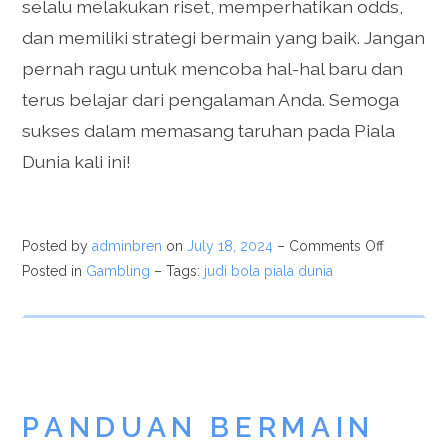
selalu melakukan riset, memperhatikan odds,
dan memiliki strategi bermain yang baik. Jangan
pernah ragu untuk mencoba hal-hal baru dan
terus belajar dari pengalaman Anda. Semoga
sukses dalam memasang taruhan pada Piala
Dunia kali ini!
Posted by
adminbren
on
July 18, 2024
–
Comments Off
Posted in
Gambling
– Tags:
judi bola piala dunia
PANDUAN BERMAIN