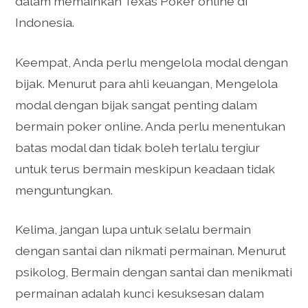
dalam memainkan Texas Poker online di
Indonesia.
Keempat, Anda perlu mengelola modal dengan
bijak. Menurut para ahli keuangan, Mengelola
modal dengan bijak sangat penting dalam
bermain poker online. Anda perlu menentukan
batas modal dan tidak boleh terlalu tergiur
untuk terus bermain meskipun keadaan tidak
menguntungkan.
Kelima, jangan lupa untuk selalu bermain
dengan santai dan nikmati permainan. Menurut
psikolog, Bermain dengan santai dan menikmati
permainan adalah kunci kesuksesan dalam