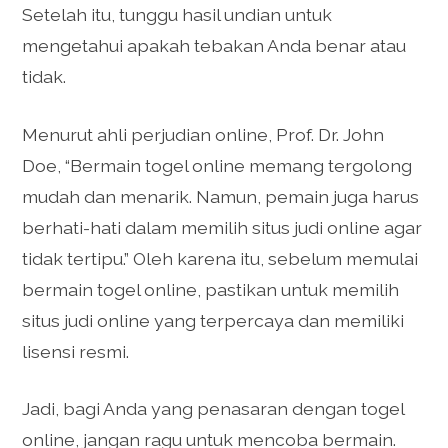
Setelah itu, tunggu hasil undian untuk
mengetahui apakah tebakan Anda benar atau
tidak.
Menurut ahli perjudian online, Prof. Dr. John
Doe, “Bermain togel online memang tergolong
mudah dan menarik. Namun, pemain juga harus
berhati-hati dalam memilih situs judi online agar
tidak tertipu.” Oleh karena itu, sebelum memulai
bermain togel online, pastikan untuk memilih
situs judi online yang terpercaya dan memiliki
lisensi resmi.
Jadi, bagi Anda yang penasaran dengan togel
online, jangan ragu untuk mencoba bermain.