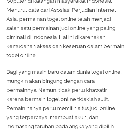
populer di kalangan masyarakat Indonesia.
Menurut data dari Asosiasi Perjudian Internet
Asia, permainan togel online telah menjadi
salah satu permainan judi online yang paling
diminati di Indonesia. Hal ini dikarenakan
kemudahan akses dan keseruan dalam bermain
togel online.
Bagi yang masih baru dalam dunia togel online,
mungkin akan bingung dengan cara
bermainnya. Namun, tidak perlu khawatir
karena bermain togel online tidaklah sulit.
Pemain hanya perlu memilih situs judi online
yang terpercaya, membuat akun, dan
memasang taruhan pada angka yang dipilih.