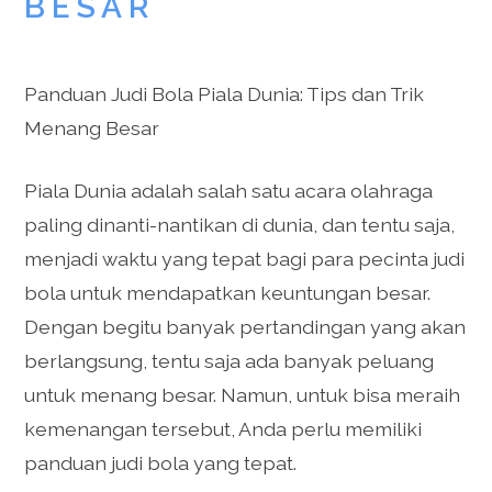
BESAR
Panduan Judi Bola Piala Dunia: Tips dan Trik
Menang Besar
Piala Dunia adalah salah satu acara olahraga
paling dinanti-nantikan di dunia, dan tentu saja,
menjadi waktu yang tepat bagi para pecinta judi
bola untuk mendapatkan keuntungan besar.
Dengan begitu banyak pertandingan yang akan
berlangsung, tentu saja ada banyak peluang
untuk menang besar. Namun, untuk bisa meraih
kemenangan tersebut, Anda perlu memiliki
panduan judi bola yang tepat.