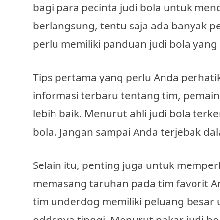
bagi para pecinta judi bola untuk m
berlangsung, tentu saja ada banyak 
perlu memiliki panduan judi bola yang 
Tips pertama yang perlu Anda perhat
informasi terbaru tentang tim, pema
lebih baik. Menurut ahli judi bola te
bola. Jangan sampai Anda terjebak d
Selain itu, penting juga untuk mempe
memasang taruhan pada tim favorit A
tim underdog memiliki peluang besa
oddsnya tinggi. Menurut pakar judi b