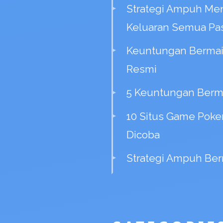
Strategi Ampuh Me
Keluaran Semua Pa
Keuntungan Bermain
Resmi
5 Keuntungan Berma
10 Situs Game Poke
Dicoba
Strategi Ampuh Ber