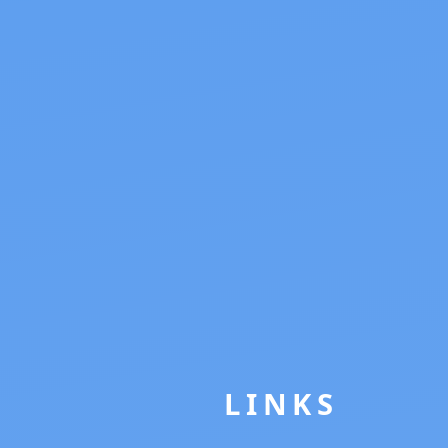
LINKS