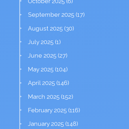
October 2025
(6)
September 2025
(17)
August 2025
(30)
July 2025
(1)
June 2025
(27)
May 2025
(104)
April 2025
(146)
March 2025
(152)
February 2025
(116)
January 2025
(148)