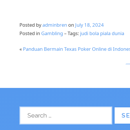
Posted by
adminbren
on
July 18, 2024
Posted in
Gambling
– Tags:
judi bola piala dunia
«
Panduan Bermain Texas Poker Online di Indone