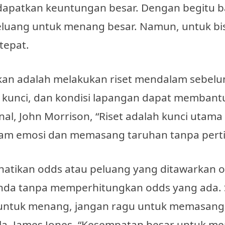
endapatkan keuntungan besar. Dengan begitu 
peluang untuk menang besar. Namun, untuk b
tepat.
ikan adalah melakukan riset mendalam sebe
in kunci, dan kondisi lapangan dapat memba
rkenal, John Morrison, “Riset adalah kunci ut
alam emosi dan memasang taruhan tanpa per
rhatikan odds atau peluang yang ditawarkan o
nda tanpa memperhitungkan odds yang ada. S
r untuk menang, jangan ragu untuk memasan
ola, James Jones, “Kesempatan besar untuk me