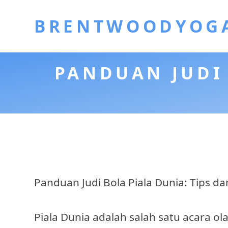
BRENTWOODYOG
PANDUAN JUDI 
Panduan Judi Bola Piala Dunia: Tips d
Piala Dunia adalah salah satu acara ol