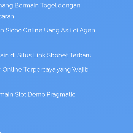
nang Bermain Togel dengan
saran
 Sicbo Online Uang Asli di Agen
in di Situs Link Sbobet Terbaru
r Online Terpercaya yang Wajib
main Slot Demo Pragmatic