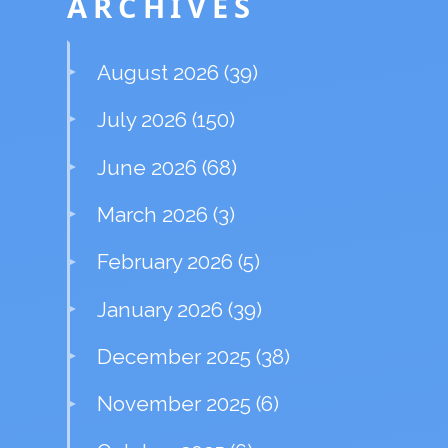
ARCHIVES
August 2026
(39)
July 2026
(150)
June 2026
(68)
March 2026
(3)
February 2026
(5)
January 2026
(39)
December 2025
(38)
November 2025
(6)