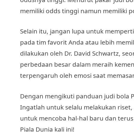
memiliki odds tinggi namun memiliki 
Selain itu, jangan lupa untuk mempe
pada tim favorit Anda atau lebih mem
dilakukan oleh Dr. David Schwartz, se
perbedaan besar dalam meraih kemenan
terpengaruh oleh emosi saat memasan
Dengan mengikuti panduan judi bola P
Ingatlah untuk selalu melakukan riset
untuk mencoba hal-hal baru dan teru
Piala Dunia kali ini!