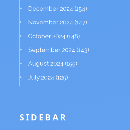
December 2024
(154)
November 2024
(147)
October 2024
(148)
September 2024
(143)
August 2024
(155)
July 2024
(125)
SIDEBAR