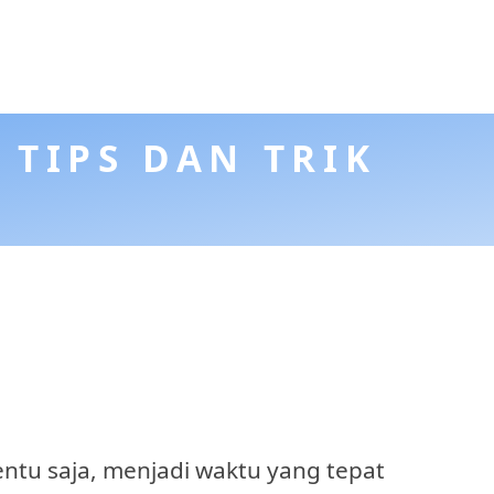
 TIPS DAN TRIK
tentu saja, menjadi waktu yang tepat