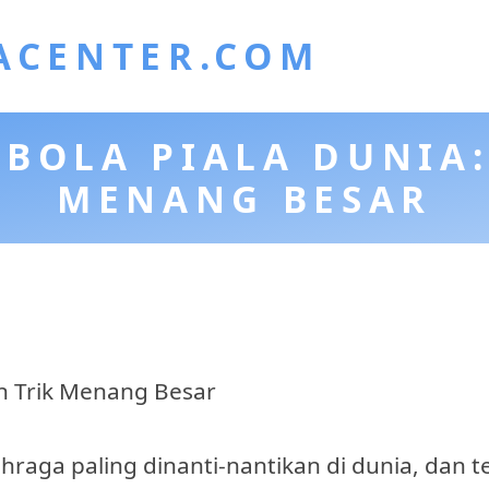
ACENTER.COM
BOLA PIALA DUNIA:
MENANG BESAR
an Trik Menang Besar
ahraga paling dinanti-nantikan di dunia, dan 