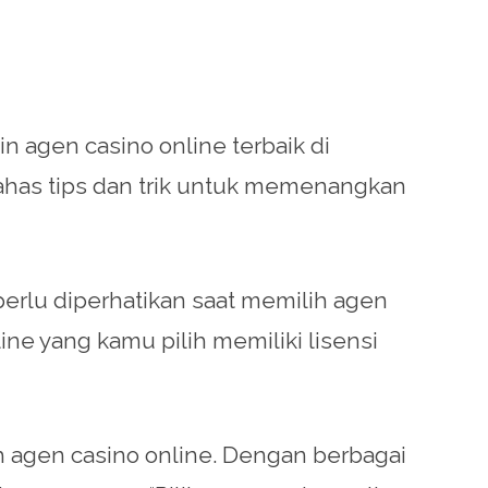
n agen casino online terbaik di
bahas tips dan trik untuk memenangkan
erlu diperhatikan saat memilih agen
ine yang kamu pilih memiliki lisensi
h agen casino online. Dengan berbagai