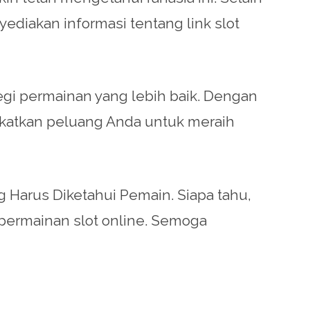
yediakan informasi tentang link slot
gi permainan yang lebih baik. Dengan
gkatkan peluang Anda untuk meraih
ng Harus Diketahui Pemain. Siapa tahu,
permainan slot online. Semoga