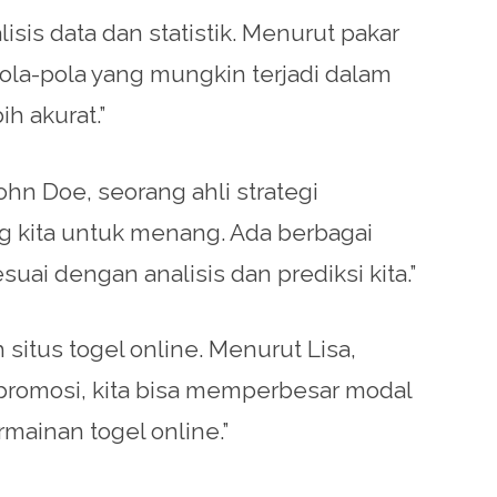
sis data dan statistik. Menurut pakar
ola-pola yang mungkin terjadi dalam
h akurat.”
ohn Doe, seorang ahli strategi
ng kita untuk menang. Ada berbagai
suai dengan analisis dan prediksi kita.”
situs togel online. Menurut Lisa,
promosi, kita bisa memperbesar modal
mainan togel online.”