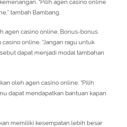
kemenangan. “Pilih agen casino online
line,” tambah Bambang.
eh agen casino online. Bonus-bonus
asino online. “Jangan ragu untuk
ersebut dapat menjadi modal tambahan
an oleh agen casino online. “Pilih
kamu dapat mendapatkan bantuan kapan
kan memiliki kesempatan lebih besar