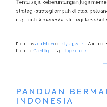
Tentu saja, keberuntungan juga meme
strategi-strategi ampuh di atas, pelua
ragu untuk mencoba strategi tersebut
Posted by
adminbren
on
July 24, 2024
–
Comments
Posted in
Gambling
– Tags:
togel online
PANDUAN BERMAI
INDONESIA