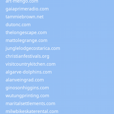
art-mengo.com
gaiaprimeradio.com
tammiebrown.net
dutonc.com
thelongescape.com
mattolegrange.com
junglelodgecostarica.com
christianfestivals.org
visitcountrykitchen.com
algarve-dolphins.com
alanveingrad.com
ginosonhiggins.com
wutungprinting.com
maritalsettlements.com
milwbikeskaterental.com