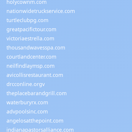
holycownm.com
nationwidetruckservice.com
turtleclubpg.com
greatpacifictour.com
victoriaestrella.com
thousandwavesspa.com
courtlandcenter.com
neilfindlaymsp.com
avicollisrestaurant.com
drcconline.org
v
theplacebarandgrill.com
waterburyrx.com
advpoolsinc.com
angelosatthepoint.com
indianapastorsalliance.com