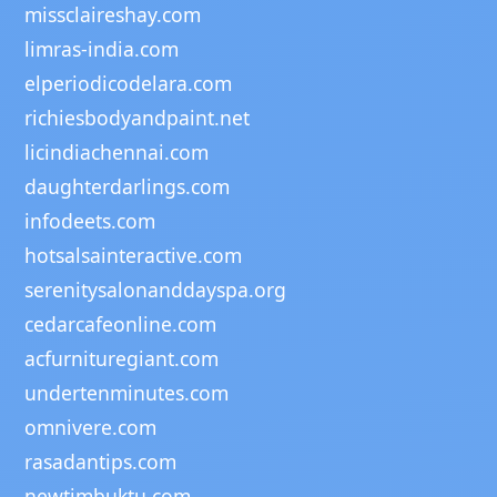
missclaireshay.com
limras-india.com
elperiodicodelara.com
richiesbodyandpaint.net
licindiachennai.com
daughterdarlings.com
infodeets.com
hotsalsainteractive.com
serenitysalonanddayspa.org
cedarcafeonline.com
acfurnituregiant.com
undertenminutes.com
omnivere.com
rasadantips.com
newtimbuktu.com