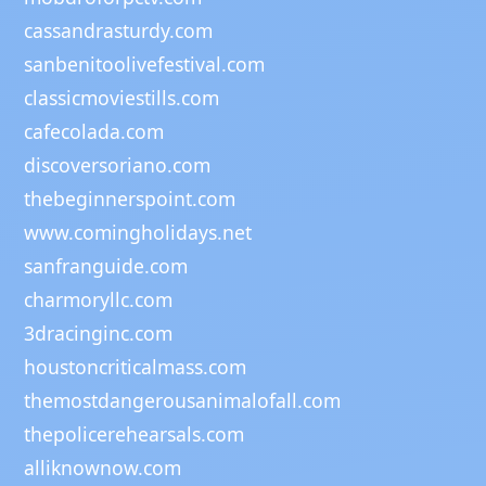
cassandrasturdy.com
sanbenitoolivefestival.com
classicmoviestills.com
cafecolada.com
discoversoriano.com
thebeginnerspoint.com
www.comingholidays.net
sanfranguide.com
charmoryllc.com
3dracinginc.com
houstoncriticalmass.com
themostdangerousanimalofall.com
thepolicerehearsals.com
alliknownow.com