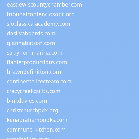
eastlewiscountychamber.com
tribunalcontenciosobc.org
sloclassicalacademy.com
dasilvaboards.com
glennabatson.com
strayhornmarina.com
flaglerproductions.com
brawndefinition.com
continentalicecream.com
crazycreekquilts.com
binkdavies.com
christchurchpdx.org
kenabrahambooks.com
commune-kitchen.com
amuthefilm.com