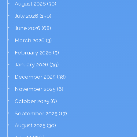
August 2026
(30)
July 2026
(150)
June 2026
(68)
March 2026
(3)
February 2026
(5)
January 2026
(39)
December 2025
(38)
November 2025
(6)
October 2025
(6)
September 2025
(17)
August 2025
(30)