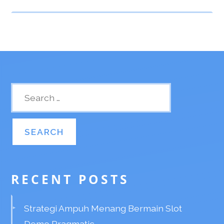
RECENT POSTS
Strategi Ampuh Menang Bermain Slot
Demo Pragmatic