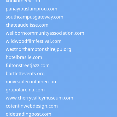
kookotheek.com
panayiotislamprou.com
southcampusgateway.com
chateaudelisse.com
wellborncommunityassociation.com
wildwoodfilmfestival.com
westnorthamptonshirejpu.org
hotelbrasile.com
fultonstreetjazz.com
bartlettevents.org
moveablecontainer.com
grupolareina.com
www.cherryvalleymuseum.com
cotentinwebdesign.com
oldetradingpost.com