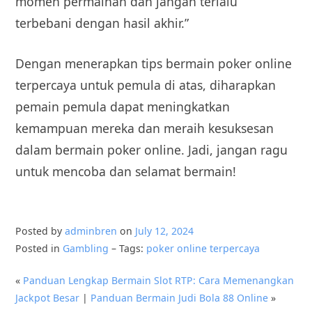
momen permainan dan jangan terlalu
terbebani dengan hasil akhir.”
Dengan menerapkan tips bermain poker online
terpercaya untuk pemula di atas, diharapkan
pemain pemula dapat meningkatkan
kemampuan mereka dan meraih kesuksesan
dalam bermain poker online. Jadi, jangan ragu
untuk mencoba dan selamat bermain!
Posted by
adminbren
on
July 12, 2024
Posted in
Gambling
– Tags:
poker online terpercaya
«
Panduan Lengkap Bermain Slot RTP: Cara Memenangkan
Jackpot Besar
|
Panduan Bermain Judi Bola 88 Online
»