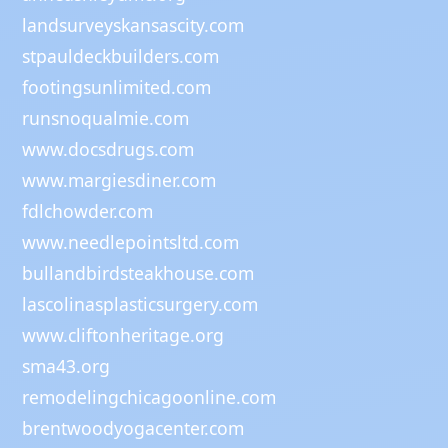
landsurveyskansascity.com
stpauldeckbuilders.com
footingsunlimited.com
runsnoqualmie.com
www.docsdrugs.com
www.margiesdiner.com
fdlchowder.com
www.needlepointsltd.com
bullandbirdsteakhouse.com
lascolinasplasticsurgery.com
www.cliftonheritage.org
sma43.org
remodelingchicagoonline.com
brentwoodyogacenter.com