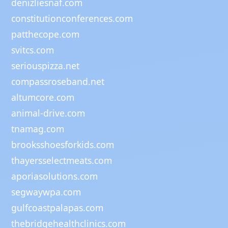
denizliesnaf.com
constitutionconferences.com
patthecope.com
svitcs.com
seriouspizza.net
compassroseband.net
altumcore.com
animal-drive.com
tnamag.com
brooksshoesforkids.com
thayersselectmeats.com
aporiasolutions.com
segwaywpa.com
gulfcoastpalapas.com
thebridgehealthclinics.com