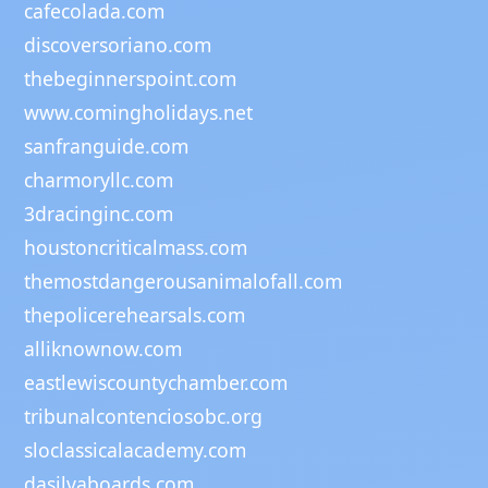
cafecolada.com
discoversoriano.com
thebeginnerspoint.com
www.comingholidays.net
sanfranguide.com
charmoryllc.com
3dracinginc.com
houstoncriticalmass.com
themostdangerousanimalofall.com
thepolicerehearsals.com
alliknownow.com
eastlewiscountychamber.com
tribunalcontenciosobc.org
sloclassicalacademy.com
dasilvaboards.com