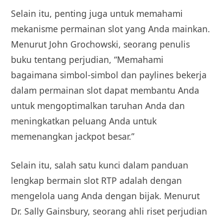
Selain itu, penting juga untuk memahami
mekanisme permainan slot yang Anda mainkan.
Menurut John Grochowski, seorang penulis
buku tentang perjudian, “Memahami
bagaimana simbol-simbol dan paylines bekerja
dalam permainan slot dapat membantu Anda
untuk mengoptimalkan taruhan Anda dan
meningkatkan peluang Anda untuk
memenangkan jackpot besar.”
Selain itu, salah satu kunci dalam panduan
lengkap bermain slot RTP adalah dengan
mengelola uang Anda dengan bijak. Menurut
Dr. Sally Gainsbury, seorang ahli riset perjudian