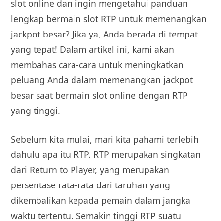
slot online dan ingin mengetahui panduan
lengkap bermain slot RTP untuk memenangkan
jackpot besar? Jika ya, Anda berada di tempat
yang tepat! Dalam artikel ini, kami akan
membahas cara-cara untuk meningkatkan
peluang Anda dalam memenangkan jackpot
besar saat bermain slot online dengan RTP
yang tinggi.
Sebelum kita mulai, mari kita pahami terlebih
dahulu apa itu RTP. RTP merupakan singkatan
dari Return to Player, yang merupakan
persentase rata-rata dari taruhan yang
dikembalikan kepada pemain dalam jangka
waktu tertentu. Semakin tinggi RTP suatu