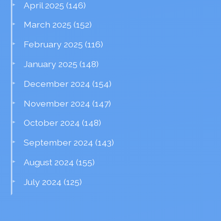
April 2025
(146)
March 2025
(152)
February 2025
(116)
January 2025
(148)
December 2024
(154)
November 2024
(147)
October 2024
(148)
September 2024
(143)
August 2024
(155)
July 2024
(125)