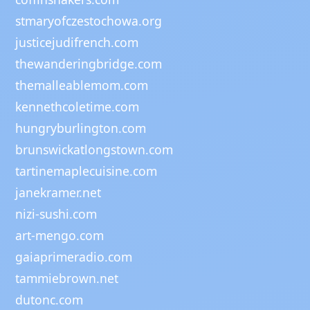
stmaryofczestochowa.org
justicejudifrench.com
thewanderingbridge.com
themalleablemom.com
kennethcoletime.com
hungryburlington.com
brunswickatlongstown.com
tartinemaplecuisine.com
janekramer.net
nizi-sushi.com
art-mengo.com
gaiaprimeradio.com
tammiebrown.net
dutonc.com