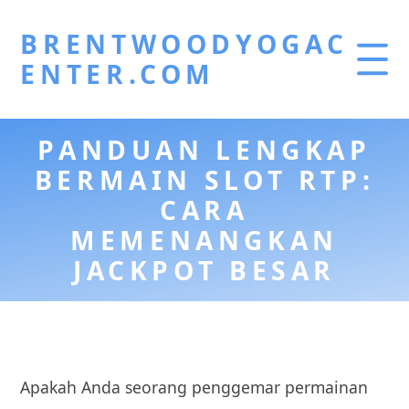
BRENTWOODYOGAC
ENTER.COM
PANDUAN LENGKAP
BERMAIN SLOT RTP:
CARA
MEMENANGKAN
JACKPOT BESAR
Apakah Anda seorang penggemar permainan