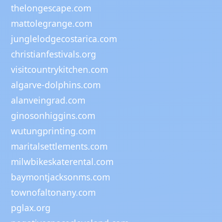
thelongescape.com
mattolegrange.com
junglelodgecostarica.com
christianfestivals.org
visitcountrykitchen.com
algarve-dolphins.com
alanveingrad.com
ginosonhiggins.com
wutungprinting.com
maritalsettlements.com
milwbikeskaterental.com
baymontjacksonms.com
townofaltonany.com
pglax.org