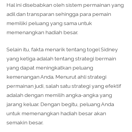
Hal ini disebabkan oleh sistem permainan yang
adil dan transparan sehingga para pemain
memiliki peluang yang sama untuk
memenangkan hadiah besar.
Selain itu, fakta menarik tentang togel Sidney
yang ketiga adalah tentang strategi bermain
yang dapat meningkatkan peluang
kemenangan Anda. Menurut ahli strategi
permainan judi, salah satu strategi yang efektif
adalah dengan memilih angka-angka yang
jarang keluar. Dengan begitu, peluang Anda
untuk memenangkan hadiah besar akan
semakin besar.