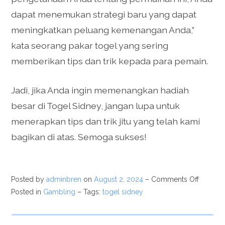
dapat menemukan strategi baru yang dapat
meningkatkan peluang kemenangan Anda,”
kata seorang pakar togel yang sering
memberikan tips dan trik kepada para pemain.
Jadi, jika Anda ingin memenangkan hadiah
besar di Togel Sidney, jangan lupa untuk
menerapkan tips dan trik jitu yang telah kami
bagikan di atas. Semoga sukses!
Posted by
adminbren
on
August 2, 2024
–
Comments Off
Posted in
Gambling
– Tags:
togel sidney