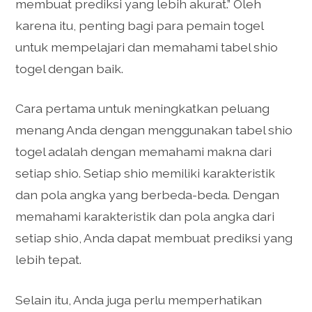
membuat prediksi yang lebih akurat.” Oleh
karena itu, penting bagi para pemain togel
untuk mempelajari dan memahami tabel shio
togel dengan baik.
Cara pertama untuk meningkatkan peluang
menang Anda dengan menggunakan tabel shio
togel adalah dengan memahami makna dari
setiap shio. Setiap shio memiliki karakteristik
dan pola angka yang berbeda-beda. Dengan
memahami karakteristik dan pola angka dari
setiap shio, Anda dapat membuat prediksi yang
lebih tepat.
Selain itu, Anda juga perlu memperhatikan