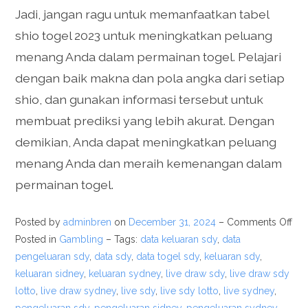
Jadi, jangan ragu untuk memanfaatkan tabel
shio togel 2023 untuk meningkatkan peluang
menang Anda dalam permainan togel. Pelajari
dengan baik makna dan pola angka dari setiap
shio, dan gunakan informasi tersebut untuk
membuat prediksi yang lebih akurat. Dengan
demikian, Anda dapat meningkatkan peluang
menang Anda dan meraih kemenangan dalam
permainan togel.
Posted by
adminbren
on
December 31, 2024
–
Comments Off
Posted in
Gambling
– Tags:
data keluaran sdy
,
data
pengeluaran sdy
,
data sdy
,
data togel sdy
,
keluaran sdy
,
keluaran sidney
,
keluaran sydney
,
live draw sdy
,
live draw sdy
lotto
,
live draw sydney
,
live sdy
,
live sdy lotto
,
live sydney
,
pengeluaran sdy
,
pengeluaran sidney
,
pengeluaran sydney
,