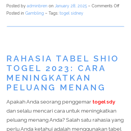
Posted by
adminbren
on
January 28, 2025
–
Comments Off
Posted in
Gambling
– Tags:
togel sidney
RAHASIA TABEL SHIO
TOGEL 2023: CARA
MENINGKATKAN
PELUANG MENANG
Apakah Anda seorang penggemar
togel sdy
dan selalu mencari cara untuk meningkatkan
peluang menang Anda? Salah satu rahasia yang
perlu Anda ketahui adalah menggunakan tabel