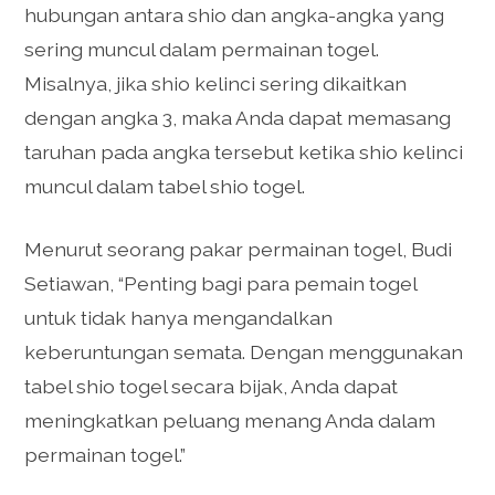
hubungan antara shio dan angka-angka yang
sering muncul dalam permainan togel.
Misalnya, jika shio kelinci sering dikaitkan
dengan angka 3, maka Anda dapat memasang
taruhan pada angka tersebut ketika shio kelinci
muncul dalam tabel shio togel.
Menurut seorang pakar permainan togel, Budi
Setiawan, “Penting bagi para pemain togel
untuk tidak hanya mengandalkan
keberuntungan semata. Dengan menggunakan
tabel shio togel secara bijak, Anda dapat
meningkatkan peluang menang Anda dalam
permainan togel.”