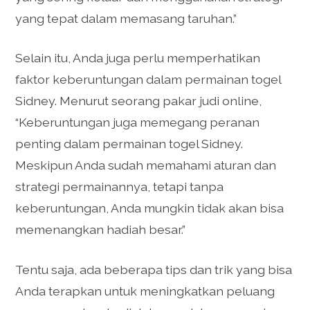
yang tepat dalam memasang taruhan.”
Selain itu, Anda juga perlu memperhatikan
faktor keberuntungan dalam permainan togel
Sidney. Menurut seorang pakar judi online,
“Keberuntungan juga memegang peranan
penting dalam permainan togel Sidney.
Meskipun Anda sudah memahami aturan dan
strategi permainannya, tetapi tanpa
keberuntungan, Anda mungkin tidak akan bisa
memenangkan hadiah besar.”
Tentu saja, ada beberapa tips dan trik yang bisa
Anda terapkan untuk meningkatkan peluang