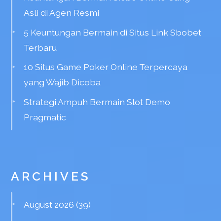
Asli di Agen Resmi
5 Keuntungan Bermain di Situs Link Sbobet
Terbaru
10 Situs Game Poker Online Terpercaya
yang Wajib Dicoba
Strategi Ampuh Bermain Slot Demo
Pragmatic
ARCHIVES
August 2026
(39)