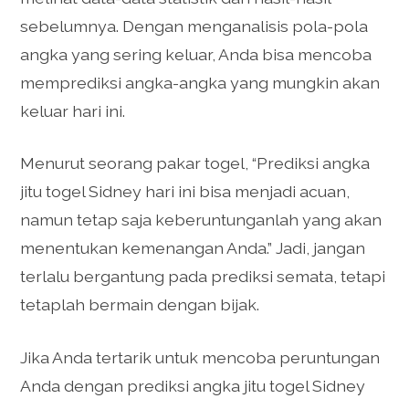
sebelumnya. Dengan menganalisis pola-pola
angka yang sering keluar, Anda bisa mencoba
memprediksi angka-angka yang mungkin akan
keluar hari ini.
Menurut seorang pakar togel, “Prediksi angka
jitu togel Sidney hari ini bisa menjadi acuan,
namun tetap saja keberuntunganlah yang akan
menentukan kemenangan Anda.” Jadi, jangan
terlalu bergantung pada prediksi semata, tetapi
tetaplah bermain dengan bijak.
Jika Anda tertarik untuk mencoba peruntungan
Anda dengan prediksi angka jitu togel Sidney