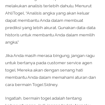
melakukan analisis terlebih dahulu. Menurut
AhliTogel, “Analisis angka yang akan keluar
dapat membantu Anda dalam membuat
prediksi yang lebih akurat. Gunakan data-data
historis untuk membantu Anda dalam memilih
angka.”
Jika Anda masih merasa bingung, jangan ragu
untuk bertanya pada customer service agen
togel. Mereka akan dengan senang hati
membantu Anda dalam memahami aturan dan
cara bermain Togel Sidney.
Ingatlah, bermain togel adalah tentang