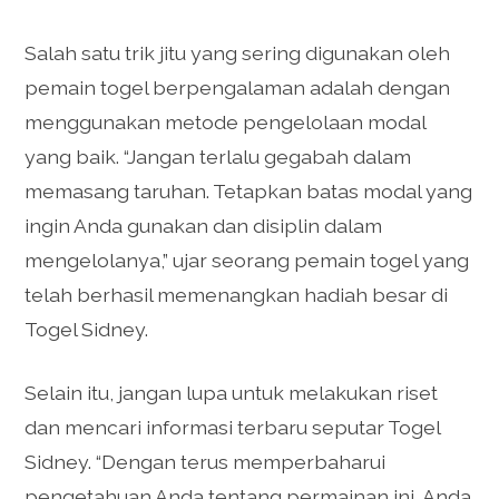
Salah satu trik jitu yang sering digunakan oleh
pemain togel berpengalaman adalah dengan
menggunakan metode pengelolaan modal
yang baik. “Jangan terlalu gegabah dalam
memasang taruhan. Tetapkan batas modal yang
ingin Anda gunakan dan disiplin dalam
mengelolanya,” ujar seorang pemain togel yang
telah berhasil memenangkan hadiah besar di
Togel Sidney.
Selain itu, jangan lupa untuk melakukan riset
dan mencari informasi terbaru seputar Togel
Sidney. “Dengan terus memperbaharui
pengetahuan Anda tentang permainan ini, Anda