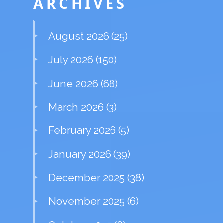
ARCHIVES
August 2026
(25)
July 2026
(150)
June 2026
(68)
March 2026
(3)
February 2026
(5)
January 2026
(39)
December 2025
(38)
November 2025
(6)