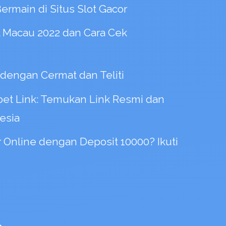
rmain di Situs Slot Gacor
l Macau 2022 dan Cara Cek
 dengan Cermat dan Teliti
obet Link: Temukan Link Resmi dan
esia
 Online dengan Deposit 10000? Ikuti