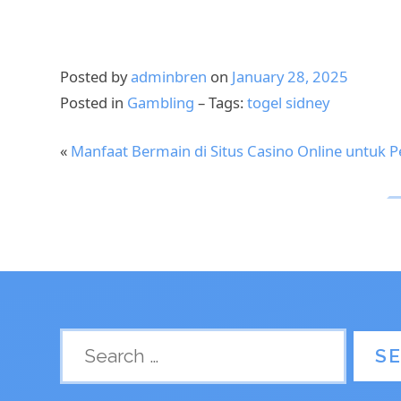
Posted by
adminbren
on
January 28, 2025
Posted in
Gambling
– Tags:
togel sidney
«
Manfaat Bermain di Situs Casino Online untuk P