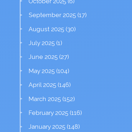
October 2025
(6)
September 2025
(17)
August 2025
(30)
July 2025
(1)
June 2025
(27)
May 2025
(104)
April 2025
(146)
March 2025
(152)
February 2025
(116)
January 2025
(148)