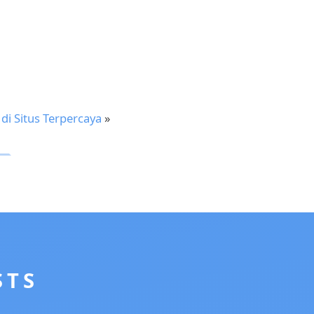
di Situs Terpercaya
»
STS