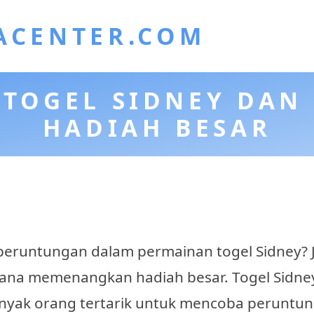
ACENTER.COM
 TOGEL SIDNEY DA
HADIAH BESAR
eruntungan dalam permainan togel Sidney? J
mana memenangkan hadiah besar. Togel Sidne
banyak orang tertarik untuk mencoba peruntu