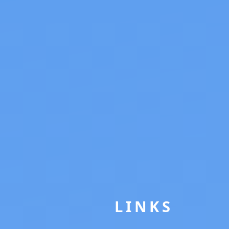
LINKS