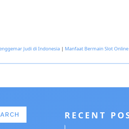
enggemar Judi di Indonesia
|
Manfaat Bermain Slot Online 
RECENT PO