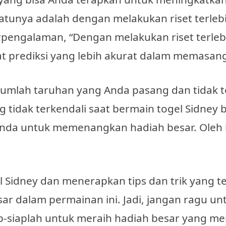
 satunya adalah dengan melakukan riset terl
pengalaman, “Dengan melakukan riset terleb
t prediksi yang lebih akurat dalam memasang
 jumlah taruhan yang Anda pasang dan tidak t
g tidak terkendali saat bermain togel Sidne
da untuk memenangkan hadiah besar. Oleh ka
idney dan menerapkan tips dan trik yang tep
r dalam permainan ini. Jadi, jangan ragu 
p-siaplah untuk meraih hadiah besar yang m