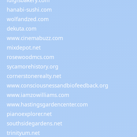
luigisbakery.com
hanabi-sushi.com
wolfandzed.com
dekuta.com
www.cinemabuzz.com
mixdepot.net
rosewoodmcs.com
sycamorehistory.org
cornerstonerealty.net
www.consciousnessandbiofeedback.org
www.iamzowilliams.com
www.hastingsgardencenter.com
pianoexplorer.net
southsidegardens.net
trinityum.net