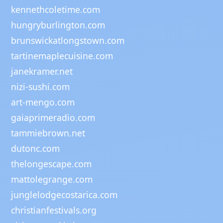
kennethcoletime.com
hungryburlington.com
brunswickatlongstown.com
tartinemaplecuisine.com
janekramer.net
nizi-sushi.com
art-mengo.com
gaiaprimeradio.com
tammiebrown.net
dutonc.com
thelongescape.com
mattolegrange.com
junglelodgecostarica.com
christianfestivals.org