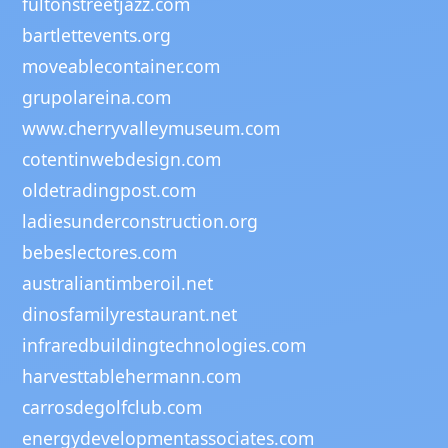
fultonstreetjazz.com
bartlettevents.org
moveablecontainer.com
grupolareina.com
www.cherryvalleymuseum.com
cotentinwebdesign.com
oldetradingpost.com
ladiesunderconstruction.org
bebeslectores.com
australiantimberoil.net
dinosfamilyrestaurant.net
infraredbuildingtechnologies.com
harvesttablehermann.com
carrosdegolfclub.com
energydevelopmentassociates.com