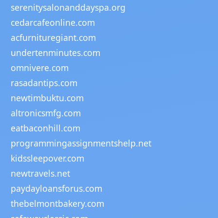
serenitysalonanddayspa.org
cedarcafeonline.com
acfurnituregiant.com
undertenminutes.com
omnivere.com
rasadantips.com
newtimbuktu.com
altronicsmfg.com
eatbaconhill.com
programmingassignmentshelp.net
kidssleepover.com
newtravels.net
paydayloansforus.com
thebelmontbakery.com