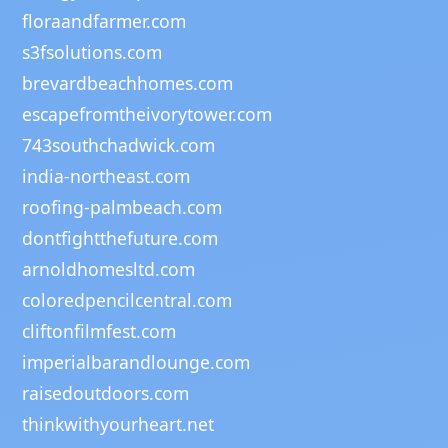
floraandfarmer.com
s3fsolutions.com
brevardbeachhomes.com
escapefromtheivorytower.com
743southchadwick.com
india-northeast.com
roofing-palmbeach.com
dontfightthefuture.com
arnoldhomesltd.com
coloredpencilcentral.com
cliftonfilmfest.com
imperialbarandlounge.com
raisedoutdoors.com
thinkwithyourheart.net