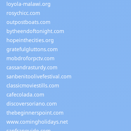
loyola-malawi.org
rosychicc.com
outpostboats.com
bytheendoftonight.com
hopeinthecities.org
gratefulgluttons.com
mobdroforpctv.com
cassandrasturdy.com
sanbenitoolivefestival.com
classicmoviestills.com
cafecolada.com
discoversoriano.com
thebeginnerspoint.com
www.comingholidays.net
sanfranguide.com