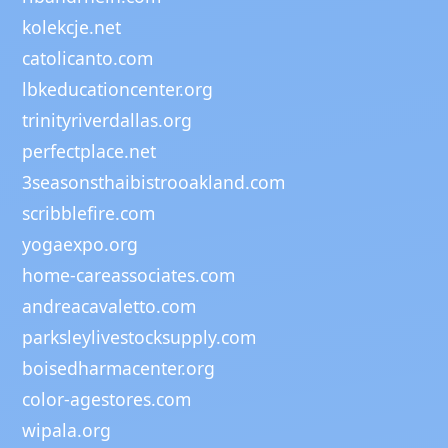
kolekcje.net
catolicanto.com
lbkeducationcenter.org
trinityriverdallas.org
perfectplace.net
3seasonsthaibistrooakland.com
scribblefire.com
yogaexpo.org
home-careassociates.com
andreacavaletto.com
parksleylivestocksupply.com
boisedharmacenter.org
color-agestores.com
wipala.org