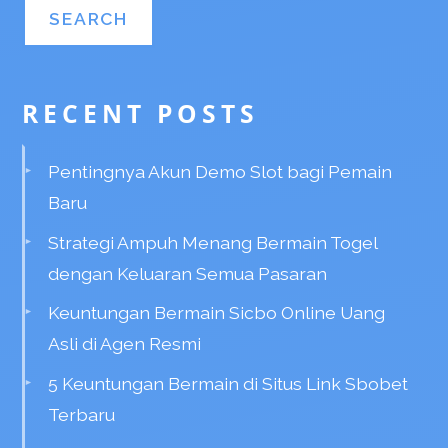
RECENT POSTS
Pentingnya Akun Demo Slot bagi Pemain
Baru
Strategi Ampuh Menang Bermain Togel
dengan Keluaran Semua Pasaran
Keuntungan Bermain Sicbo Online Uang
Asli di Agen Resmi
5 Keuntungan Bermain di Situs Link Sbobet
Terbaru