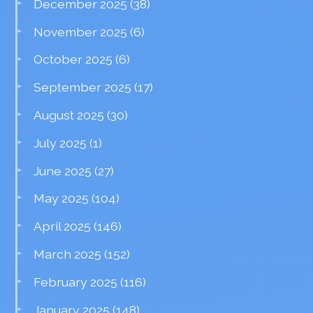
December 2025
(38)
November 2025
(6)
October 2025
(6)
September 2025
(17)
August 2025
(30)
July 2025
(1)
June 2025
(27)
May 2025
(104)
April 2025
(146)
March 2025
(152)
February 2025
(116)
January 2025
(148)