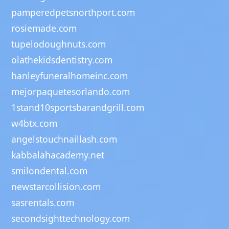
pamperedpetsnorthport.com
rosiemade.com
tupelodoughnuts.com
olathekidsdentistry.com
hanleyfuneralhomeinc.com
mejorpaquetesorlando.com
1stand10sportsbarandgrill.com
w4btx.com
angelstouchnaillash.com
kabbalahacademy.net
smilondental.com
newstarcollision.com
sasrentals.com
secondsighttechnology.com