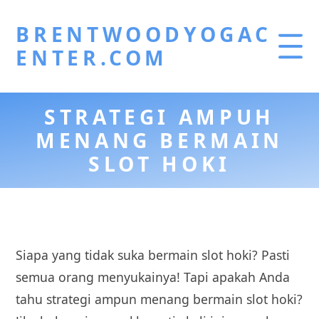
BRENTWOODYOGAC
ENTER.COM
STRATEGI AMPUH
MENANG BERMAIN
SLOT HOKI
Siapa yang tidak suka bermain slot hoki? Pasti
semua orang menyukainya! Tapi apakah Anda
tahu strategi ampun menang bermain slot hoki?