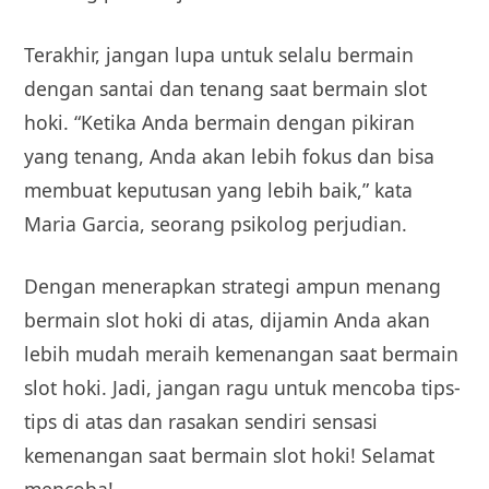
Terakhir, jangan lupa untuk selalu bermain
dengan santai dan tenang saat bermain slot
hoki. “Ketika Anda bermain dengan pikiran
yang tenang, Anda akan lebih fokus dan bisa
membuat keputusan yang lebih baik,” kata
Maria Garcia, seorang psikolog perjudian.
Dengan menerapkan strategi ampun menang
bermain slot hoki di atas, dijamin Anda akan
lebih mudah meraih kemenangan saat bermain
slot hoki. Jadi, jangan ragu untuk mencoba tips-
tips di atas dan rasakan sendiri sensasi
kemenangan saat bermain slot hoki! Selamat