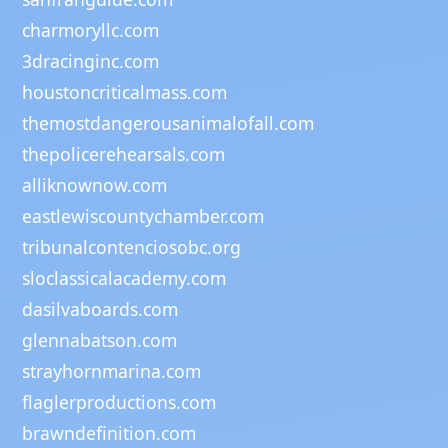
charmoryllc.com
3dracinginc.com
houstoncriticalmass.com
themostdangerousanimalofall.com
thepolicerehearsals.com
alliknownow.com
eastlewiscountychamber.com
tribunalcontenciosobc.org
sloclassicalacademy.com
dasilvaboards.com
glennabatson.com
strayhornmarina.com
flaglerproductions.com
brawndefinition.com