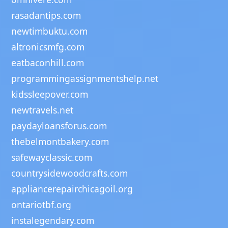
rasadantips.com
newtimbuktu.com
altronicsmfg.com
eatbaconhill.com
programmingassignmentshelp.net
kidssleepover.com
newtravels.net
paydayloansforus.com
thebelmontbakery.com
safewayclassic.com
countrysidewoodcrafts.com
appliancerepairchicagoil.org
ontariotbf.org
instalegendary.com