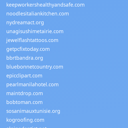
keepworkershealthyandsafe.com
noodlesitaliankitchen.com
nydreamact.org
unagisushimetairie.com
jewelflashtattoos.com
getpcfixtoday.com
bbrtbandra.org
bluebonnetcountry.com
epicclipart.com
pearlmanilahotel.com
maintdrop.com
bobtoman.com
sosanimauxtunisie.org
kogroofing.com