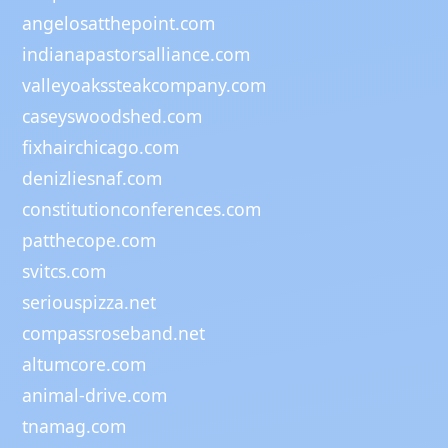
angelosatthepoint.com
indianapastorsalliance.com
valleyoakssteakcompany.com
caseyswoodshed.com
fixhairchicago.com
denizliesnaf.com
constitutionconferences.com
patthecope.com
svitcs.com
seriouspizza.net
compassroseband.net
altumcore.com
animal-drive.com
tnamag.com