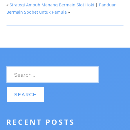
«
Strategi Ampuh Menang Bermain Slot Hoki
|
Panduan
Bermain Sbobet untuk Pemula
»
RECENT POSTS