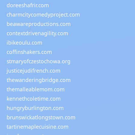
doreeshafrir.com
charmcitycomedyproject.com
beawareproductions.com
contextdrivenagility.com
ibikeoulu.com
coffinshakers.com
stmaryofczestochowa.org
justicejudifrench.com
thewanderingbridge.com
themalleablemom.com
kennethcoletime.com
hungryburlington.com
brunswickatlongstown.com
tartinemaplecuisine.com