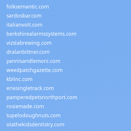
folksemantic.com
sardosbar.com
italianvolt.com
berkshirealarmssystems.com
vizslabrewing.com
dralanbittner.com
yannisandlemoni.com
weedpatchgazette.com
kblinc.com
eriesingletrack.com
pamperedpetsnorthport.com
rosiemade.com
tupelodoughnuts.com
olathekidsdentistry.com