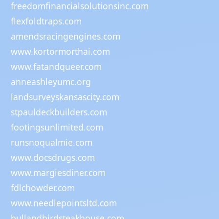
freedomfinancialsolutionsinc.com
flexfoldtraps.com
amendsracingengines.com
www.kortormorthai.com
www.fatandqueer.com
anneashleyumc.org
landsurveyskansascity.com
stpauldeckbuilders.com
footingsunlimited.com
runsnoqualmie.com
www.docsdrugs.com
www.margiesdiner.com
fdlchowder.com
www.needlepointsltd.com
bullandbirdsteakhouse.com