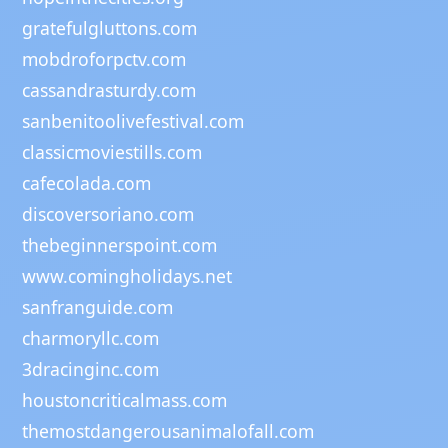
gratefulgluttons.com
mobdroforpctv.com
cassandrasturdy.com
sanbenitoolivefestival.com
classicmoviestills.com
cafecolada.com
discoversoriano.com
thebeginnerspoint.com
www.comingholidays.net
sanfranguide.com
charmoryllc.com
3dracinginc.com
houstoncriticalmass.com
themostdangerousanimalofall.com