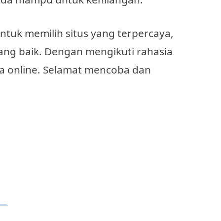
 untuk memilih situs yang terpercaya,
ng baik. Dengan mengikuti rahasia
a online. Selamat mencoba dan