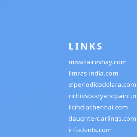
LINKS
missclaireshay.com
limras-india.com
elperiodicodelara.com
richiesbodyandpaint.n
licindiachennai.com
daughterdarlings.com
infodeets.com