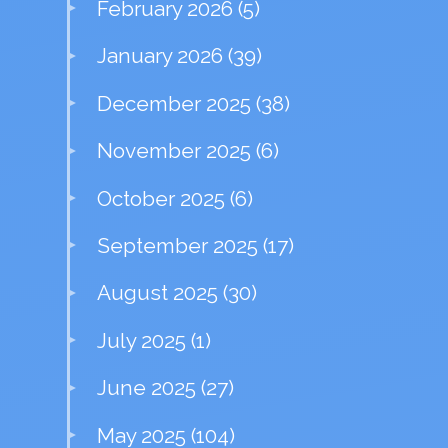
February 2026
(5)
January 2026
(39)
December 2025
(38)
November 2025
(6)
October 2025
(6)
September 2025
(17)
August 2025
(30)
July 2025
(1)
June 2025
(27)
May 2025
(104)