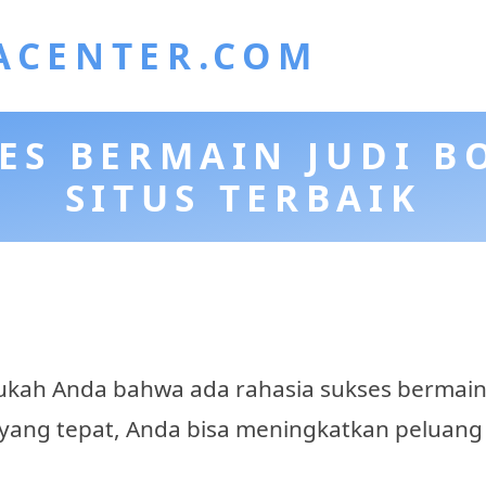
ACENTER.COM
ES BERMAIN JUDI B
SITUS TERBAIK
hukah Anda bahwa ada rahasia sukses bermain ju
k yang tepat, Anda bisa meningkatkan pelua