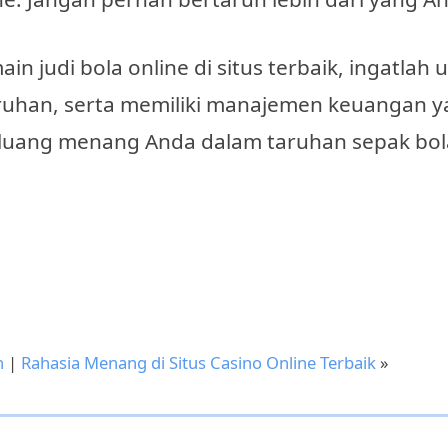
ain judi bola online di situs terbaik, ingatlah
uhan, serta memiliki manajemen keuangan ya
peluang menang Anda dalam taruhan sepak bol
h
|
Rahasia Menang di Situs Casino Online Terbaik
»