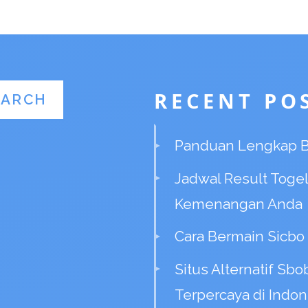
RECENT PO
Panduan Lengkap Be
Jadwal Result Toge
Kemenangan Anda
Cara Bermain Sicbo
Situs Alternatif Sb
Terpercaya di Indon