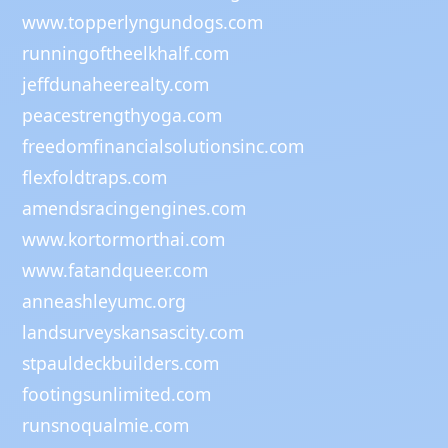
www.topperlyngundogs.com
runningoftheelkhalf.com
jeffdunaheerealty.com
peacestrengthyoga.com
freedomfinancialsolutionsinc.com
flexfoldtraps.com
amendsracingengines.com
www.kortormorthai.com
www.fatandqueer.com
anneashleyumc.org
landsurveyskansascity.com
stpauldeckbuilders.com
footingsunlimited.com
runsnoqualmie.com