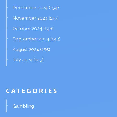
December 2024
(154)
November 2024
(147)
October 2024
(148)
September 2024
(143)
August 2024
(155)
July 2024
(125)
CATEGORIES
Gambling