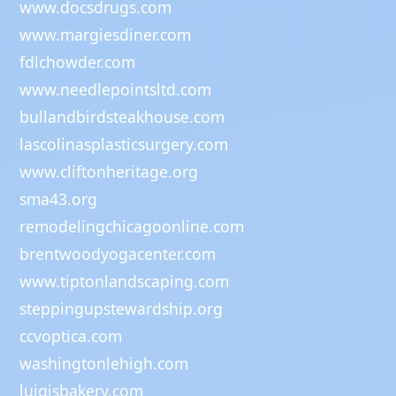
www.docsdrugs.com
www.margiesdiner.com
fdlchowder.com
www.needlepointsltd.com
bullandbirdsteakhouse.com
lascolinasplasticsurgery.com
www.cliftonheritage.org
sma43.org
remodelingchicagoonline.com
brentwoodyogacenter.com
www.tiptonlandscaping.com
steppingupstewardship.org
ccvoptica.com
washingtonlehigh.com
luigisbakery.com