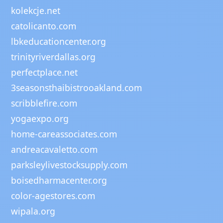
kolekcje.net
catolicanto.com
lbkeducationcenter.org
trinityriverdallas.org
perfectplace.net
3seasonsthaibistrooakland.com
scribblefire.com
yogaexpo.org
home-careassociates.com
andreacavaletto.com
parksleylivestocksupply.com
boisedharmacenter.org
color-agestores.com
wipala.org