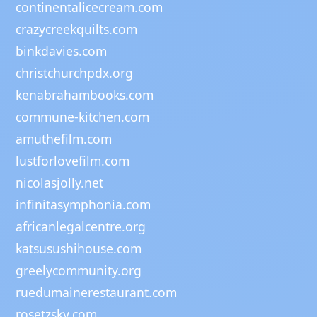
continentalicecream.com
crazycreekquilts.com
binkdavies.com
christchurchpdx.org
kenabrahambooks.com
commune-kitchen.com
amuthefilm.com
lustforlovefilm.com
nicolasjolly.net
infinitasymphonia.com
africanlegalcentre.org
katsusushihouse.com
greelycommunity.org
ruedumainerestaurant.com
rosetzsky.com