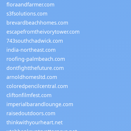
floraandfarmer.com
s3fsolutions.com
brevardbeachhomes.com
escapefromtheivorytower.com
743southchadwick.com
india-northeast.com
roofing-palmbeach.com
dontfightthefuture.com
arnoldhomesltd.com
coloredpencilcentral.com
cliftonfilmfest.com
imperialbarandlounge.com
raisedoutdoors.com
thinkwithyourheart.net