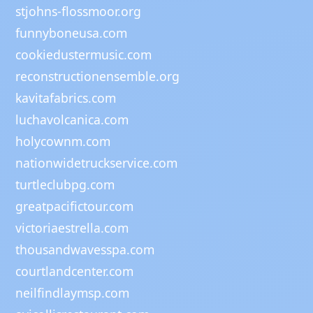
stjohns-flossmoor.org
funnyboneusa.com
cookiedustermusic.com
reconstructionensemble.org
kavitafabrics.com
luchavolcanica.com
holycownm.com
nationwidetruckservice.com
turtleclubpg.com
greatpacifictour.com
victoriaestrella.com
thousandwavesspa.com
courtlandcenter.com
neilfindlaymsp.com