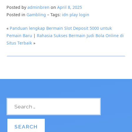
Posted by
adminbren
on
April 8, 2025
Posted in
Gambling
– Tags:
idn play login
«
Panduan lengkap Bermain Slot Deposit 5000 untuk
Pemain Baru
|
Rahasia Sukses Bermain Judi Bola Online di
Situs Terbaik
»