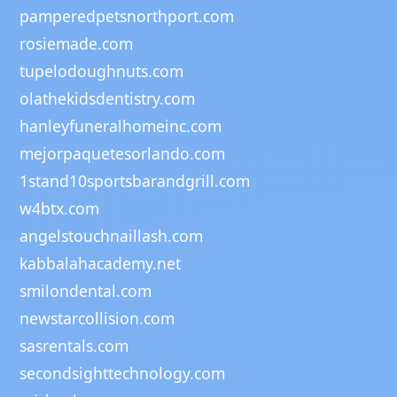
pamperedpetsnorthport.com
rosiemade.com
tupelodoughnuts.com
olathekidsdentistry.com
hanleyfuneralhomeinc.com
mejorpaquetesorlando.com
1stand10sportsbarandgrill.com
w4btx.com
angelstouchnaillash.com
kabbalahacademy.net
smilondental.com
newstarcollision.com
sasrentals.com
secondsighttechnology.com