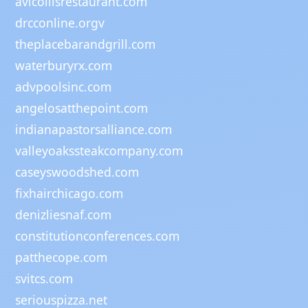
avicollisrestaurant.com
drcconline.org
v
theplacebarandgrill.com
waterburyrx.com
advpoolsinc.com
angelosatthepoint.com
indianapastorsalliance.com
valleyoakssteakcompany.com
caseyswoodshed.com
fixhairchicago.com
denizliesnaf.com
constitutionconferences.com
patthecope.com
svitcs.com
seriouspizza.net