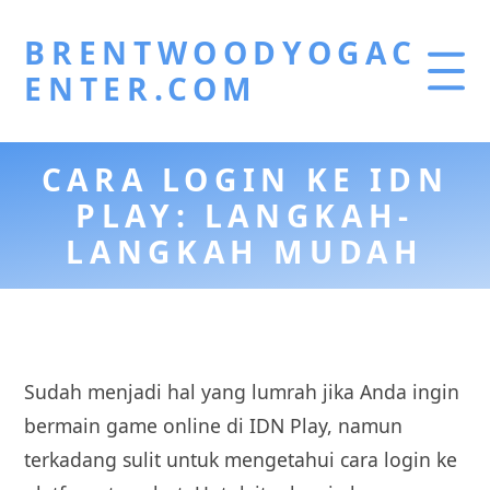
BRENTWOODYOGAC
ENTER.COM
CARA LOGIN KE IDN
PLAY: LANGKAH-
LANGKAH MUDAH
Sudah menjadi hal yang lumrah jika Anda ingin
bermain game online di IDN Play, namun
terkadang sulit untuk mengetahui cara login ke