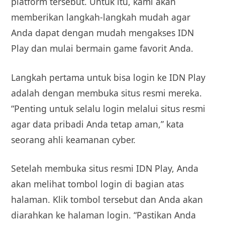
platform tersebut. Untuk itu, kami akan
memberikan langkah-langkah mudah agar
Anda dapat dengan mudah mengakses IDN
Play dan mulai bermain game favorit Anda.
Langkah pertama untuk bisa login ke IDN Play
adalah dengan membuka situs resmi mereka.
“Penting untuk selalu login melalui situs resmi
agar data pribadi Anda tetap aman,” kata
seorang ahli keamanan cyber.
Setelah membuka situs resmi IDN Play, Anda
akan melihat tombol login di bagian atas
halaman. Klik tombol tersebut dan Anda akan
diarahkan ke halaman login. “Pastikan Anda