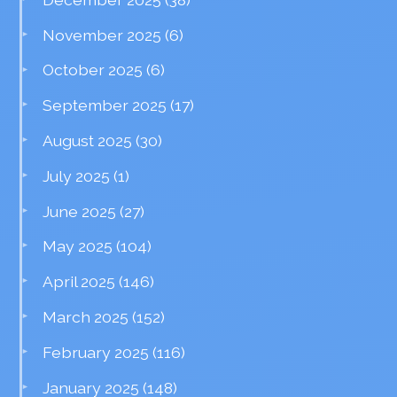
November 2025
(6)
October 2025
(6)
September 2025
(17)
August 2025
(30)
July 2025
(1)
June 2025
(27)
May 2025
(104)
April 2025
(146)
March 2025
(152)
February 2025
(116)
January 2025
(148)