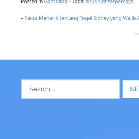
Posted in
Gambling
– Tags:
situs slot terpercaya
«
Fakta Menarik tentang Togel Sidney yang Wajib 