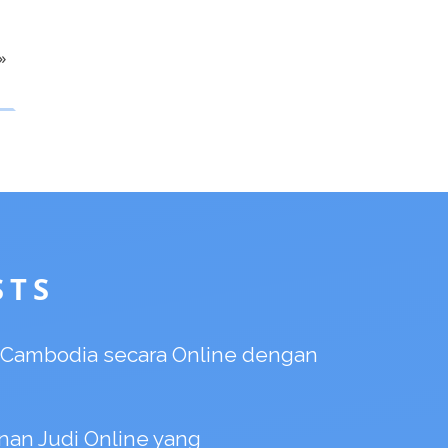
»
STS
 Cambodia secara Online dengan
nan Judi Online yang