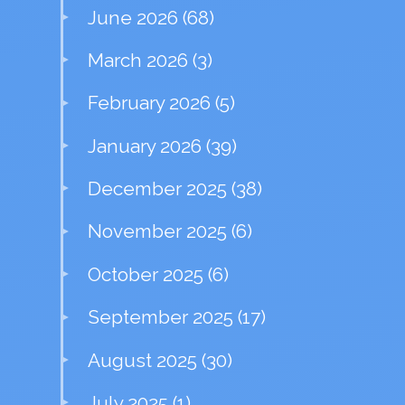
June 2026
(68)
March 2026
(3)
February 2026
(5)
January 2026
(39)
December 2025
(38)
November 2025
(6)
October 2025
(6)
September 2025
(17)
August 2025
(30)
July 2025
(1)