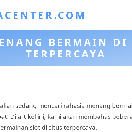
ACENTER.COM
ENANG BERMAIN DI 
TERPERCAYA
kalian sedang mencari rahasia menang bermain d
at! Di artikel ini, kami akan membahas beber
mainan slot di situs terpercaya.