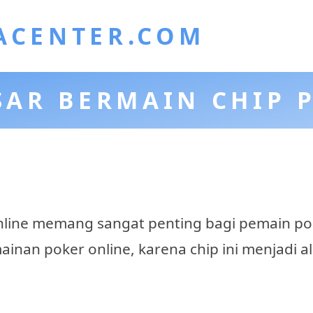
ACENTER.COM
AR BERMAIN CHIP 
line memang sangat penting bagi pemain po
inan poker online, karena chip ini menjadi 