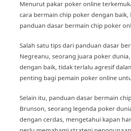
Menurut pakar poker online terkemuk
cara bermain chip poker dengan baik, 
panduan dasar bermain chip poker onli
Salah satu tips dari panduan dasar be
Negreanu, seorang juara poker dunia,
dengan baik, tidak terlalu agresif da
penting bagi pemain poker online unt
Selain itu, panduan dasar bermain ch
Brunson, seorang legenda poker duni
dengan cerdas, mengetahui kapan haru
perlu memahami strategi penggunaan c