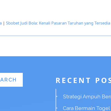
a
|
Sbobet Judi Bola: Kenali Pasaran Taruhan yang Tersedia
RECENT PO
Strategi Ampuh Ber
Cara Bermain Togel