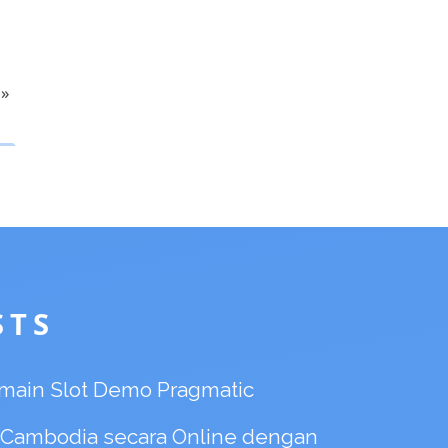
»
STS
main Slot Demo Pragmatic
 Cambodia secara Online dengan