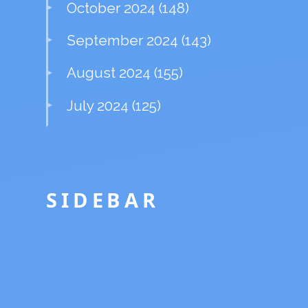
October 2024
(148)
September 2024
(143)
August 2024
(155)
July 2024
(125)
SIDEBAR