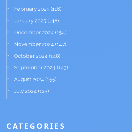
February 2025
(116)
January 2025
(148)
December 2024
(154)
November 2024
(147)
October 2024
(148)
September 2024
(143)
August 2024
(155)
July 2024
(125)
CATEGORIES