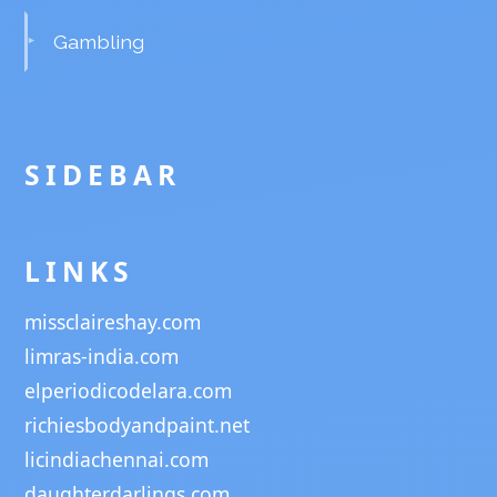
Gambling
SIDEBAR
LINKS
missclaireshay.com
limras-india.com
elperiodicodelara.com
richiesbodyandpaint.net
licindiachennai.com
daughterdarlings.com