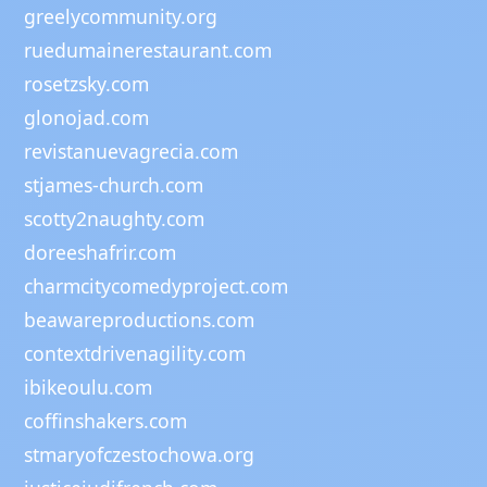
greelycommunity.org
ruedumainerestaurant.com
rosetzsky.com
glonojad.com
revistanuevagrecia.com
stjames-church.com
scotty2naughty.com
doreeshafrir.com
charmcitycomedyproject.com
beawareproductions.com
contextdrivenagility.com
ibikeoulu.com
coffinshakers.com
stmaryofczestochowa.org