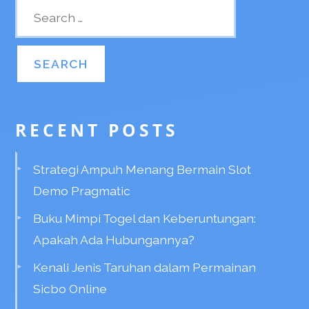
RECENT POSTS
Strategi Ampuh Menang Bermain Slot
Demo Pragmatic
Buku Mimpi Togel dan Keberuntungan:
Apakah Ada Hubungannya?
Kenali Jenis Taruhan dalam Permainan
Sicbo Online