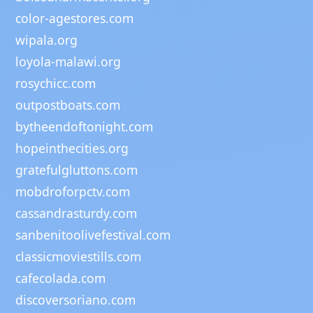
color-agestores.com
wipala.org
loyola-malawi.org
rosychicc.com
outpostboats.com
bytheendoftonight.com
hopeinthecities.org
gratefulgluttons.com
mobdroforpctv.com
cassandrasturdy.com
sanbenitoolivefestival.com
classicmoviestills.com
cafecolada.com
discoversoriano.com