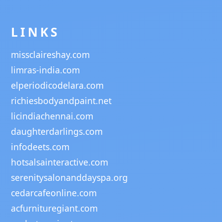
LINKS
missclaireshay.com
limras-india.com
elperiodicodelara.com
richiesbodyandpaint.net
licindiachennai.com
daughterdarlings.com
infodeets.com
hotsalsainteractive.com
serenitysalonanddayspa.org
cedarcafeonline.com
acfurnituregiant.com