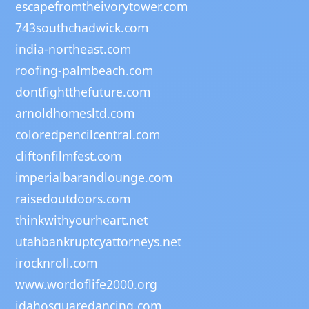
escapefromtheivorytower.com
743southchadwick.com
india-northeast.com
roofing-palmbeach.com
dontfightthefuture.com
arnoldhomesltd.com
coloredpencilcentral.com
cliftonfilmfest.com
imperialbarandlounge.com
raisedoutdoors.com
thinkwithyourheart.net
utahbankruptcyattorneys.net
irocknroll.com
www.wordoflife2000.org
idahosquaredancing.com