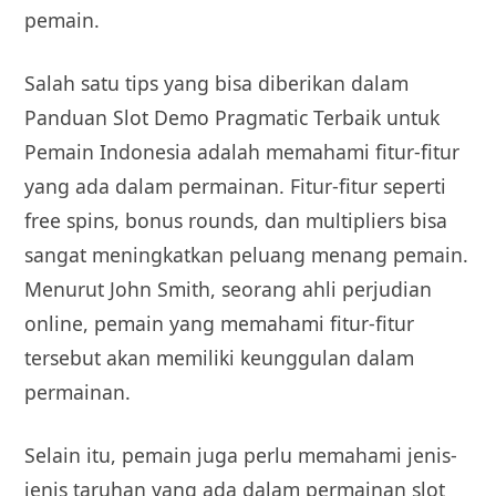
pemain.
Salah satu tips yang bisa diberikan dalam
Panduan Slot Demo Pragmatic Terbaik untuk
Pemain Indonesia adalah memahami fitur-fitur
yang ada dalam permainan. Fitur-fitur seperti
free spins, bonus rounds, dan multipliers bisa
sangat meningkatkan peluang menang pemain.
Menurut John Smith, seorang ahli perjudian
online, pemain yang memahami fitur-fitur
tersebut akan memiliki keunggulan dalam
permainan.
Selain itu, pemain juga perlu memahami jenis-
jenis taruhan yang ada dalam permainan slot