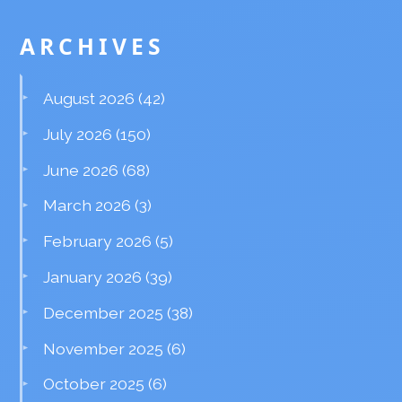
ARCHIVES
August 2026
(42)
July 2026
(150)
June 2026
(68)
March 2026
(3)
February 2026
(5)
January 2026
(39)
December 2025
(38)
November 2025
(6)
October 2025
(6)