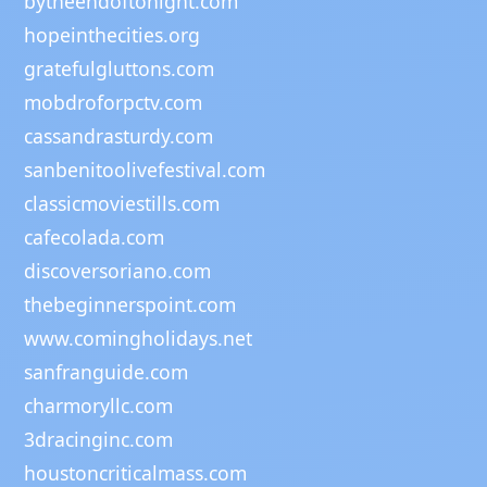
bytheendoftonight.com
hopeinthecities.org
gratefulgluttons.com
mobdroforpctv.com
cassandrasturdy.com
sanbenitoolivefestival.com
classicmoviestills.com
cafecolada.com
discoversoriano.com
thebeginnerspoint.com
www.comingholidays.net
sanfranguide.com
charmoryllc.com
3dracinginc.com
houstoncriticalmass.com