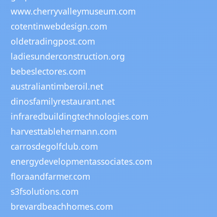
www.cherryvalleymuseum.com
cotentinwebdesign.com
oldetradingpost.com
ladiesunderconstruction.org
bebeslectores.com
australiantimberoil.net
dinosfamilyrestaurant.net
infraredbuildingtechnologies.com
harvesttablehermann.com
carrosdegolfclub.com
energydevelopmentassociates.com
floraandfarmer.com
s3fsolutions.com
brevardbeachhomes.com