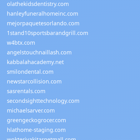
olathekidsdentistry.com
hanleyfuneralhomeinc.com
mejorpaquetesorlando.com
1stand10sportsbarandgrill.com
w4btx.com
angelstouchnaillash.com
kabbalahacademy.net
smilondental.com
newstarcollision.com
sasrentals.com
secondsighttechnology.com
michaelsarver.com
greengeckogrocer.com
hlathome-staging.com
wokteriyakitargetmall.com