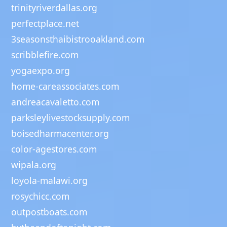
trinityriverdallas.org
perfectplace.net
3seasonsthaibistrooakland.com
scribblefire.com
yogaexpo.org
home-careassociates.com
andreacavaletto.com
parksleylivestocksupply.com
boisedharmacenter.org
color-agestores.com
wipala.org
loyola-malawi.org
rosychicc.com
outpostboats.com