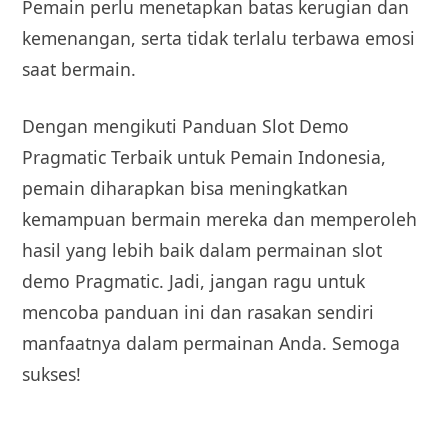
Pemain perlu menetapkan batas kerugian dan
kemenangan, serta tidak terlalu terbawa emosi
saat bermain.
Dengan mengikuti Panduan Slot Demo
Pragmatic Terbaik untuk Pemain Indonesia,
pemain diharapkan bisa meningkatkan
kemampuan bermain mereka dan memperoleh
hasil yang lebih baik dalam permainan slot
demo Pragmatic. Jadi, jangan ragu untuk
mencoba panduan ini dan rasakan sendiri
manfaatnya dalam permainan Anda. Semoga
sukses!