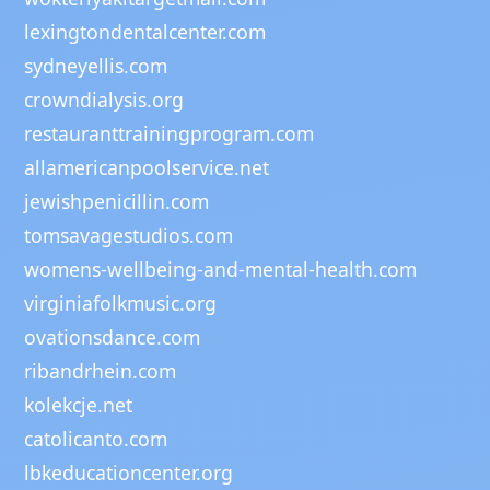
lexingtondentalcenter.com
sydneyellis.com
crowndialysis.org
restauranttrainingprogram.com
allamericanpoolservice.net
jewishpenicillin.com
tomsavagestudios.com
womens-wellbeing-and-mental-health.com
virginiafolkmusic.org
ovationsdance.com
ribandrhein.com
kolekcje.net
catolicanto.com
lbkeducationcenter.org