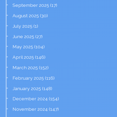
September 2025
(17)
August 2025
(30)
July 2025
(1)
June 2025
(27)
May 2025
(104)
April 2025
(146)
March 2025
(152)
February 2025
(116)
January 2025
(148)
December 2024
(154)
November 2024
(147)