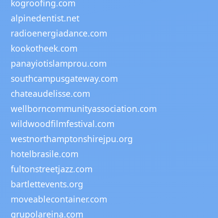
kogroofing.com
alpinedentist.net
radioenergiadance.com
kookotheek.com
panayiotislamprou.com
southcampusgateway.com
chateaudelisse.com
wellborncommunityassociation.com
wildwoodfilmfestival.com
westnorthamptonshirejpu.org
hotelbrasile.com
fultonstreetjazz.com
bartlettevents.org
moveablecontainer.com
grupolareina.com