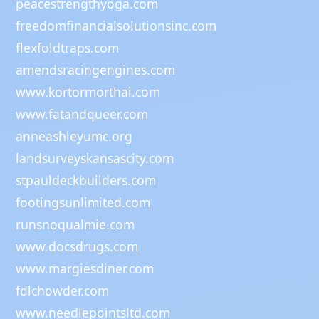
peacestrengthyoga.com
freedomfinancialsolutionsinc.com
flexfoldtraps.com
amendsracingengines.com
www.kortormorthai.com
www.fatandqueer.com
anneashleyumc.org
landsurveyskansascity.com
stpauldeckbuilders.com
footingsunlimited.com
runsnoqualmie.com
www.docsdrugs.com
www.margiesdiner.com
fdlchowder.com
www.needlepointsltd.com