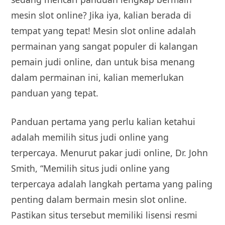
mesin slot online? Jika iya, kalian berada di
tempat yang tepat! Mesin slot online adalah
permainan yang sangat populer di kalangan
pemain judi online, dan untuk bisa menang
dalam permainan ini, kalian memerlukan
panduan yang tepat.
Panduan pertama yang perlu kalian ketahui
adalah memilih situs judi online yang
terpercaya. Menurut pakar judi online, Dr. John
Smith, “Memilih situs judi online yang
terpercaya adalah langkah pertama yang paling
penting dalam bermain mesin slot online.
Pastikan situs tersebut memiliki lisensi resmi