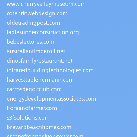
www.cherryvalleymuseum.com
cotentinwebdesign.com
oldetradingpost.com
ladiesunderconstruction.org
bebeslectores.com
australiantimberoil.net
dinosfamilyrestaurant.net
infraredbuildingtechnologies.com
harvesttablehermann.com
carrosdegolfclub.com
energydevelopmentassociates.com
floraandfarmer.com
s3fsolutions.com
brevardbeachhomes.com
escapefromtheivorytower.com