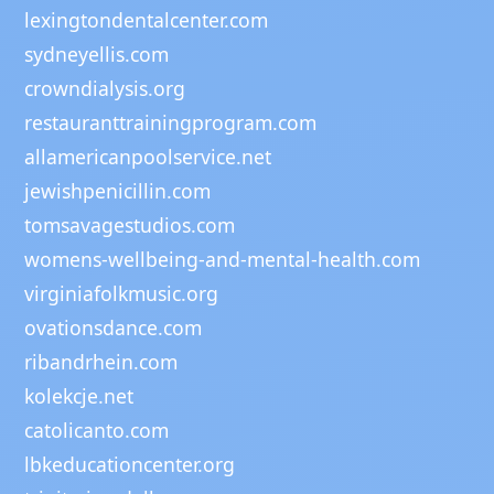
lexingtondentalcenter.com
sydneyellis.com
crowndialysis.org
restauranttrainingprogram.com
allamericanpoolservice.net
jewishpenicillin.com
tomsavagestudios.com
womens-wellbeing-and-mental-health.com
virginiafolkmusic.org
ovationsdance.com
ribandrhein.com
kolekcje.net
catolicanto.com
lbkeducationcenter.org