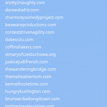
scotty2naughty.com
doreeshafrir.com
charmcitycomedyproject.com
beawareproductions.com
contextdrivenagility.com
ibikeoulu.com
coffinshakers.com
stmaryofczestochowa.org
justicejudifrench.com
thewanderingbridge.com
themalleablemom.com
kennethcoletime.com
hungryburlington.com
brunswickatlongstown.com
tartinemaplecuisine.com