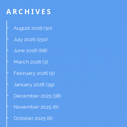
ARCHIVES
August 2026
(30)
July 2026
(150)
June 2026
(68)
March 2026
(3)
February 2026
(5)
January 2026
(39)
December 2025
(38)
November 2025
(6)
October 2025
(6)