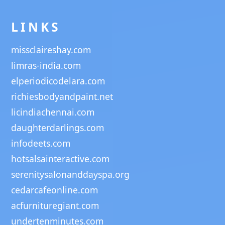
LINKS
missclaireshay.com
limras-india.com
elperiodicodelara.com
richiesbodyandpaint.net
licindiachennai.com
daughterdarlings.com
infodeets.com
hotsalsainteractive.com
serenitysalonanddayspa.org
cedarcafeonline.com
acfurnituregiant.com
undertenminutes.com