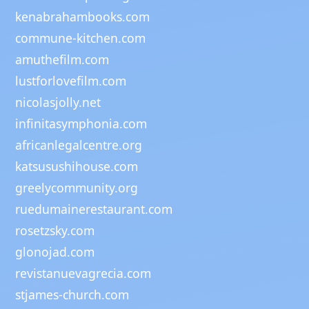
kenabrahambooks.com
commune-kitchen.com
amuthefilm.com
lustforlovefilm.com
nicolasjolly.net
infinitasymphonia.com
africanlegalcentre.org
katsusushihouse.com
greelycommunity.org
ruedumainerestaurant.com
rosetzsky.com
glonojad.com
revistanuevagrecia.com
stjames-church.com