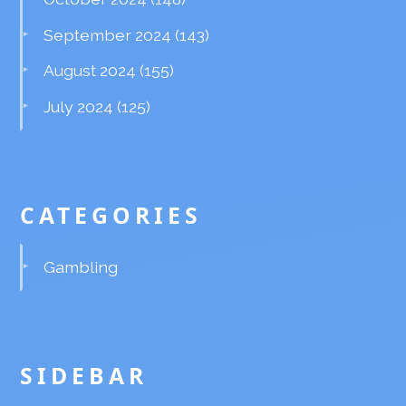
September 2024
(143)
August 2024
(155)
July 2024
(125)
CATEGORIES
Gambling
SIDEBAR