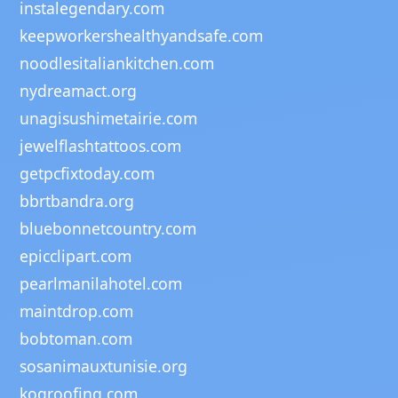
instalegendary.com
keepworkershealthyandsafe.com
noodlesitaliankitchen.com
nydreamact.org
unagisushimetairie.com
jewelflashtattoos.com
getpcfixtoday.com
bbrtbandra.org
bluebonnetcountry.com
epicclipart.com
pearlmanilahotel.com
maintdrop.com
bobtoman.com
sosanimauxtunisie.org
kogroofing.com