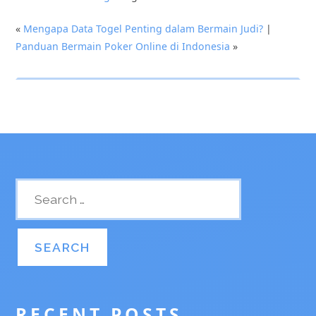
«
Mengapa Data Togel Penting dalam Bermain Judi?
|
Panduan Bermain Poker Online di Indonesia
»
RECENT POSTS