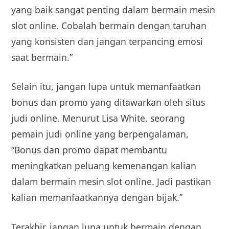
yang baik sangat penting dalam bermain mesin
slot online. Cobalah bermain dengan taruhan
yang konsisten dan jangan terpancing emosi
saat bermain.”
Selain itu, jangan lupa untuk memanfaatkan
bonus dan promo yang ditawarkan oleh situs
judi online. Menurut Lisa White, seorang
pemain judi online yang berpengalaman,
“Bonus dan promo dapat membantu
meningkatkan peluang kemenangan kalian
dalam bermain mesin slot online. Jadi pastikan
kalian memanfaatkannya dengan bijak.”
Terakhir, jangan lupa untuk bermain dengan