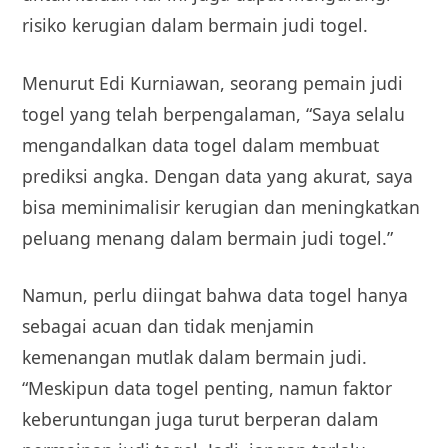
risiko kerugian dalam bermain judi togel.
Menurut Edi Kurniawan, seorang pemain judi
togel yang telah berpengalaman, “Saya selalu
mengandalkan data togel dalam membuat
prediksi angka. Dengan data yang akurat, saya
bisa meminimalisir kerugian dan meningkatkan
peluang menang dalam bermain judi togel.”
Namun, perlu diingat bahwa data togel hanya
sebagai acuan dan tidak menjamin
kemenangan mutlak dalam bermain judi.
“Meskipun data togel penting, namun faktor
keberuntungan juga turut berperan dalam