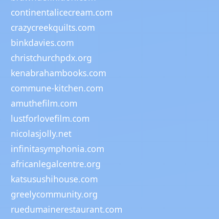
continentalicecream.com
crazycreekquilts.com
binkdavies.com
christchurchpdx.org
kenabrahambooks.com
commune-kitchen.com
amuthefilm.com
lustforlovefilm.com
nicolasjolly.net
infinitasymphonia.com
africanlegalcentre.org
katsusushihouse.com
greelycommunity.org
ruedumainerestaurant.com