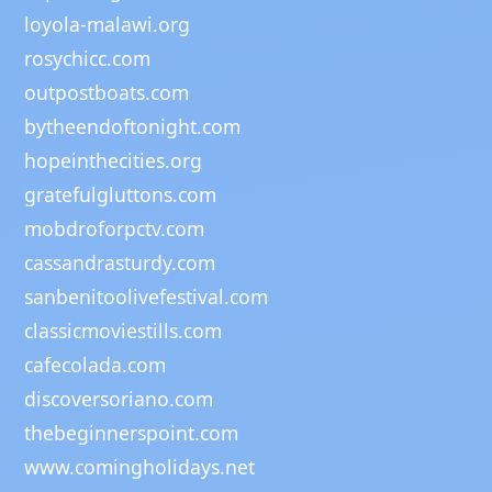
loyola-malawi.org
rosychicc.com
outpostboats.com
bytheendoftonight.com
hopeinthecities.org
gratefulgluttons.com
mobdroforpctv.com
cassandrasturdy.com
sanbenitoolivefestival.com
classicmoviestills.com
cafecolada.com
discoversoriano.com
thebeginnerspoint.com
www.comingholidays.net