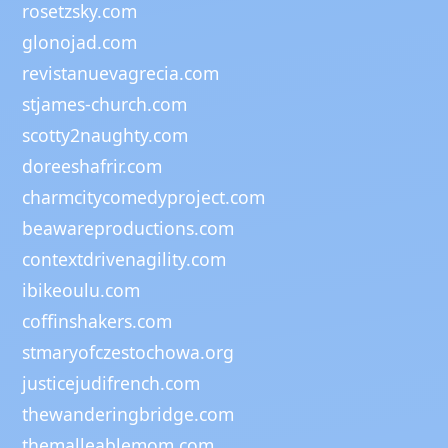
rosetzsky.com
glonojad.com
revistanuevagrecia.com
stjames-church.com
scotty2naughty.com
doreeshafrir.com
charmcitycomedyproject.com
beawareproductions.com
contextdrivenagility.com
ibikeoulu.com
coffinshakers.com
stmaryofczestochowa.org
justicejudifrench.com
thewanderingbridge.com
themalleablemom.com