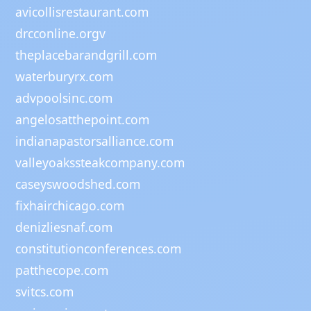
avicollisrestaurant.com
drcconline.org
v
theplacebarandgrill.com
waterburyrx.com
advpoolsinc.com
angelosatthepoint.com
indianapastorsalliance.com
valleyoakssteakcompany.com
caseyswoodshed.com
fixhairchicago.com
denizliesnaf.com
constitutionconferences.com
patthecope.com
svitcs.com