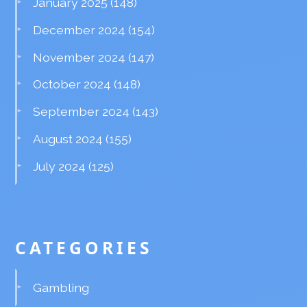
January 2025
(148)
December 2024
(154)
November 2024
(147)
October 2024
(148)
September 2024
(143)
August 2024
(155)
July 2024
(125)
CATEGORIES
Gambling