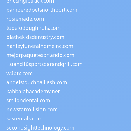
eriesingletrack.com
pamperedpetsnorthport.com
rosiemade.com
tupelodoughnuts.com
olathekidsdentistry.com
hanleyfuneralhomeinc.com
mejorpaquetesorlando.com
1stand10sportsbarandgrill.com
w4btx.com
angelstouchnaillash.com
kabbalahacademy.net
smilondental.com
newstarcollision.com
sasrentals.com
secondsighttechnology.com