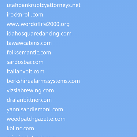
utahbankruptcyattorneys.net
irocknroll.com
www.wordoflife2000.org
idahosquaredancing.com
tawawcabins.com
folksemantic.com
sardosbar.com
italianvolt.com
berkshirealarmssystems.com
vizslabrewing.com
dralanbittner.com
yannisandlemoni.com
weedpatchgazette.com
kblinc.com