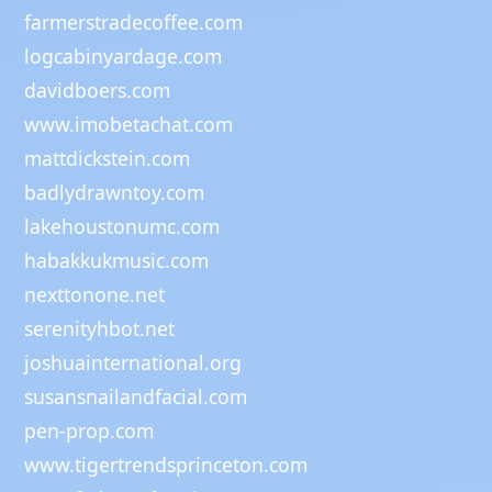
farmerstradecoffee.com
logcabinyardage.com
davidboers.com
www.imobetachat.com
mattdickstein.com
badlydrawntoy.com
lakehoustonumc.com
habakkukmusic.com
nexttonone.net
serenityhbot.net
joshuainternational.org
susansnailandfacial.com
pen-prop.com
www.tigertrendsprinceton.com