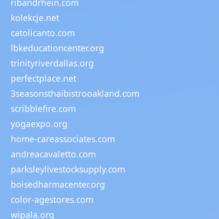
ribandrhein.com
kolekcje.net
catolicanto.com
lbkeducationcenter.org
trinityriverdallas.org
perfectplace.net
3seasonsthaibistrooakland.com
scribblefire.com
yogaexpo.org
home-careassociates.com
andreacavaletto.com
parksleylivestocksupply.com
boisedharmacenter.org
color-agestores.com
wipala.org