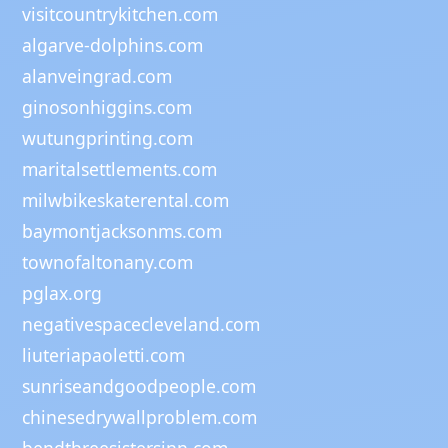
visitcountrykitchen.com
algarve-dolphins.com
alanveingrad.com
ginosonhiggins.com
wutungprinting.com
maritalsettlements.com
milwbikeskaterental.com
baymontjacksonms.com
townofaltonany.com
pglax.org
negativespacecleveland.com
liuteriapaoletti.com
sunriseandgoodpeople.com
chinesedrywallproblem.com
bendthreesistersinn.com