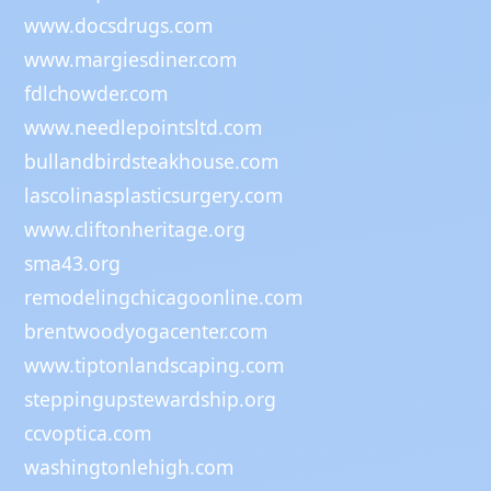
www.docsdrugs.com
www.margiesdiner.com
fdlchowder.com
www.needlepointsltd.com
bullandbirdsteakhouse.com
lascolinasplasticsurgery.com
www.cliftonheritage.org
sma43.org
remodelingchicagoonline.com
brentwoodyogacenter.com
www.tiptonlandscaping.com
steppingupstewardship.org
ccvoptica.com
washingtonlehigh.com