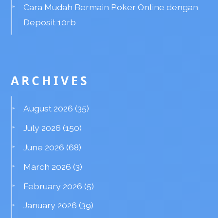
Cara Mudah Bermain Poker Online dengan
Deposit 10rb
ARCHIVES
August 2026
(35)
July 2026
(150)
June 2026
(68)
March 2026
(3)
February 2026
(5)
January 2026
(39)