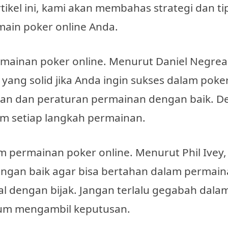
rtikel ini, kami akan membahas strategi dan 
ain poker online Anda.
rmainan poker online. Menurut Daniel Negrea
 yang solid jika Anda ingin sukses dalam poker
an dan peraturan permainan dengan baik. D
m setiap langkah permainan.
m permainan poker online. Menurut Phil Ivey
ngan baik agar bisa bertahan dalam permainan
 dengan bijak. Jangan terlalu gegabah dalam
um mengambil keputusan.