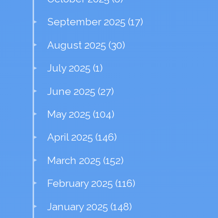
September 2025
(17)
August 2025
(30)
July 2025
(1)
June 2025
(27)
May 2025
(104)
April 2025
(146)
March 2025
(152)
February 2025
(116)
January 2025
(148)