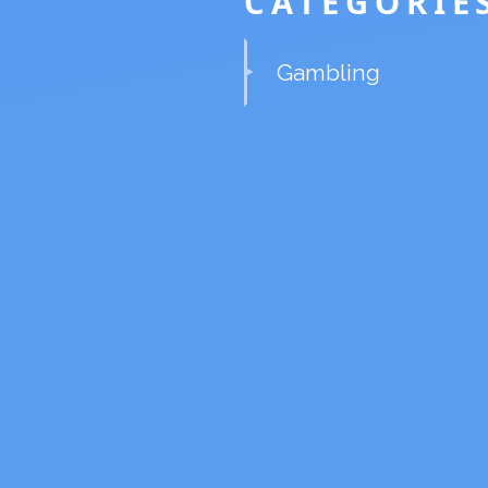
CATEGORIE
Gambling