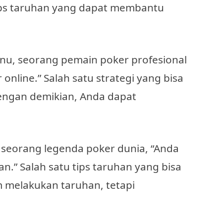
tips taruhan yang dapat membantu
nu, seorang pemain poker profesional
 online.” Salah satu strategi yang bisa
engan demikian, Anda dapat
, seorang legenda poker dunia, “Anda
.” Salah satu tips taruhan yang bisa
 melakukan taruhan, tetapi