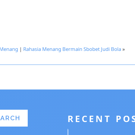
u Menang
|
Rahasia Menang Bermain Sbobet Judi Bola
»
RECENT PO