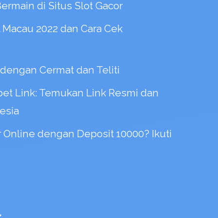
rmain di Situs Slot Gacor
l Macau 2022 dan Cara Cek
 dengan Cermat dan Teliti
obet Link: Temukan Link Resmi dan
esia
 Online dengan Deposit 10000? Ikuti