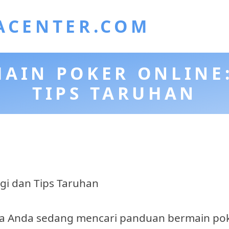
ACENTER.COM
AIN POKER ONLINE:
TIPS TARUHAN
gi dan Tips Taruhan
ika Anda sedang mencari panduan bermain po