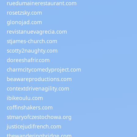
ruedumainerestaurant.com
rosetzsky.com
glonojad.com
revistanuevagrecia.com
stjames-church.com
scotty2naughty.com
doreeshafrir.com
charmcitycomedyproject.com
beawareproductions.com
contextdrivenagility.com
ibikeoulu.com
coffinshakers.com
stmaryofczestochowa.org
justicejudifrench.com
thewanderingbridge.com