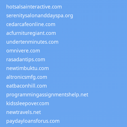
hotsalsainteractive.com
serenitysalonanddayspa.org
cedarcafeonline.com
acfurnituregiant.com
undertenminutes.com
omnivere.com
rasadantips.com
newtimbuktu.com
altronicsmfg.com
eatbaconhill.com
programmingassignmentshelp.net
kidssleepover.com
newtravels.net
paydayloansforus.com