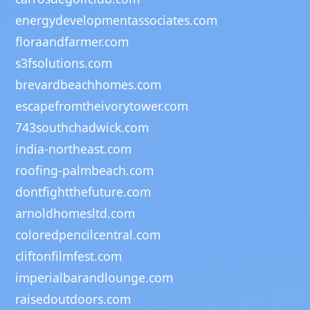
energydevelopmentassociates.com
floraandfarmer.com
s3fsolutions.com
brevardbeachhomes.com
escapefromtheivorytower.com
743southchadwick.com
india-northeast.com
roofing-palmbeach.com
dontfightthefuture.com
arnoldhomesltd.com
coloredpencilcentral.com
cliftonfilmfest.com
imperialbarandlounge.com
raisedoutdoors.com