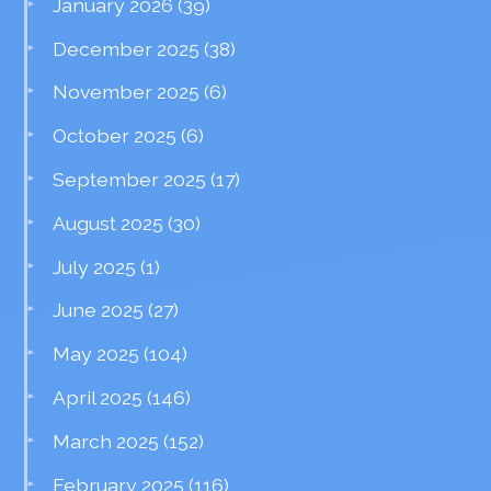
January 2026
(39)
December 2025
(38)
November 2025
(6)
October 2025
(6)
September 2025
(17)
August 2025
(30)
July 2025
(1)
June 2025
(27)
May 2025
(104)
April 2025
(146)
March 2025
(152)
February 2025
(116)