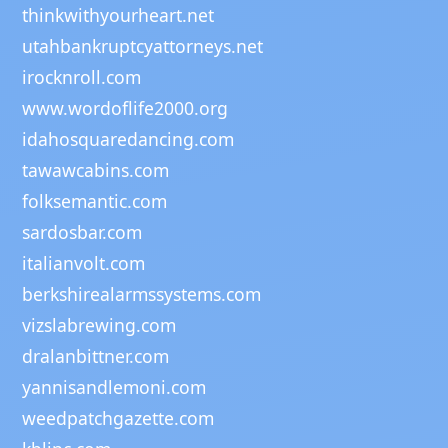
thinkwithyourheart.net
utahbankruptcyattorneys.net
irocknroll.com
www.wordoflife2000.org
idahosquaredancing.com
tawawcabins.com
folksemantic.com
sardosbar.com
italianvolt.com
berkshirealarmssystems.com
vizslabrewing.com
dralanbittner.com
yannisandlemoni.com
weedpatchgazette.com