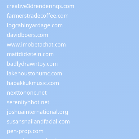
creative3drenderings.com
farmerstradecoffee.com
logcabinyardage.com
davidboers.com
www.imobetachat.com
mattdickstein.com
badlydrawntoy.com
lakehoustonumc.com
habakkukmusic.com
nexttonone.net
serenityhbot.net
joshuainternational.org
susansnailandfacial.com
pen-prop.com