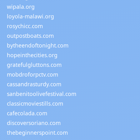
wipala.org
loyola-malawi.org
rosychicc.com
outpostboats.com
bytheendoftonight.com
hopeinthecities.org
gratefulgluttons.com
mobdroforpctv.com
cassandrasturdy.com
sanbenitoolivefestival.com
classicmoviestills.com
cafecolada.com
discoversoriano.com
thebeginnerspoint.com