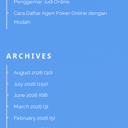
Penggemar Judi Online
Cara Daftar Agen Poker Online dengan
Mudah
ARCHIVES
August 2026
(30)
July 2026
(150)
June 2026
(68)
March 2026
(3)
February 2026
(5)