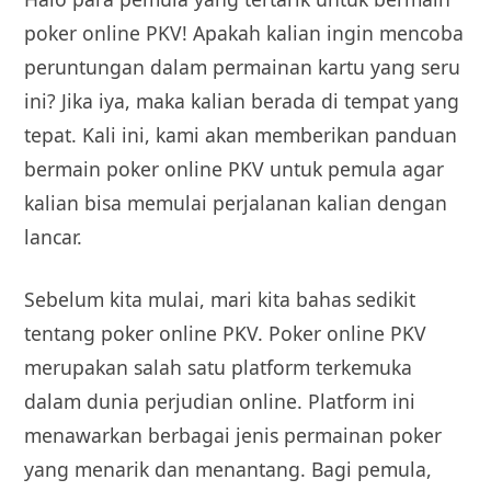
poker online PKV! Apakah kalian ingin mencoba
peruntungan dalam permainan kartu yang seru
ini? Jika iya, maka kalian berada di tempat yang
tepat. Kali ini, kami akan memberikan panduan
bermain poker online PKV untuk pemula agar
kalian bisa memulai perjalanan kalian dengan
lancar.
Sebelum kita mulai, mari kita bahas sedikit
tentang poker online PKV. Poker online PKV
merupakan salah satu platform terkemuka
dalam dunia perjudian online. Platform ini
menawarkan berbagai jenis permainan poker
yang menarik dan menantang. Bagi pemula,