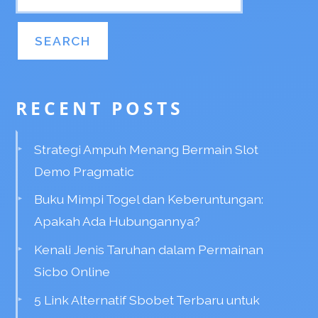
RECENT POSTS
Strategi Ampuh Menang Bermain Slot
Demo Pragmatic
Buku Mimpi Togel dan Keberuntungan:
Apakah Ada Hubungannya?
Kenali Jenis Taruhan dalam Permainan
Sicbo Online
5 Link Alternatif Sbobet Terbaru untuk