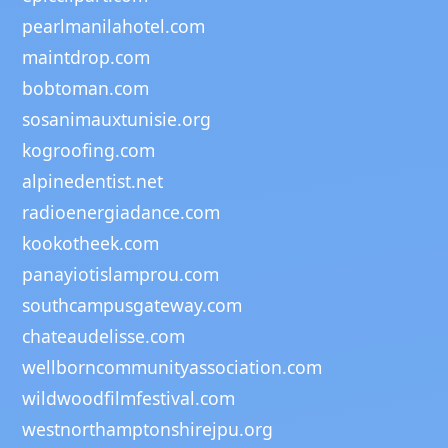
pearlmanilahotel.com
maintdrop.com
bobtoman.com
sosanimauxtunisie.org
kogroofing.com
alpinedentist.net
radioenergiadance.com
kookotheek.com
panayiotislamprou.com
southcampusgateway.com
chateaudelisse.com
wellborncommunityassociation.com
wildwoodfilmfestival.com
westnorthamptonshirejpu.org