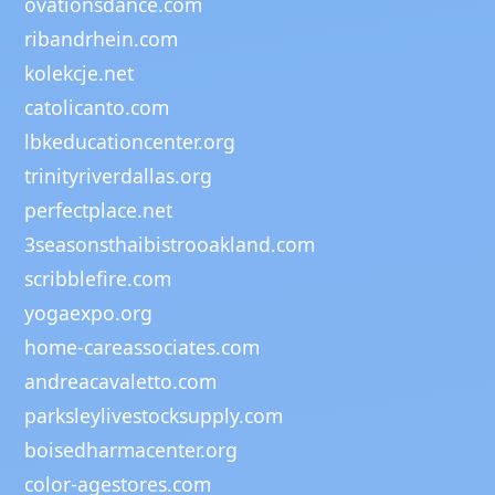
ovationsdance.com
ribandrhein.com
kolekcje.net
catolicanto.com
lbkeducationcenter.org
trinityriverdallas.org
perfectplace.net
3seasonsthaibistrooakland.com
scribblefire.com
yogaexpo.org
home-careassociates.com
andreacavaletto.com
parksleylivestocksupply.com
boisedharmacenter.org
color-agestores.com