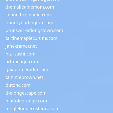
themalleablemom.com
kennethcoletime.com
hungryburlington.com
brunswickatlongstown.com
tartinemaplecuisine.com
janekramer.net
nizi-sushi.com
art-mengo.com
gaiaprimeradio.com
tammiebrown.net
dutonc.com
thelongescape.com
mattolegrange.com
junglelodgecostarica.com