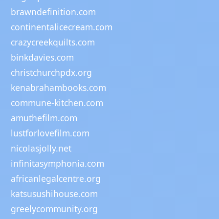
brawndefinition.com
continentalicecream.com
crazycreekquilts.com
binkdavies.com
christchurchpdx.org
kenabrahambooks.com
commune-kitchen.com
amuthefilm.com
lustforlovefilm.com
nicolasjolly.net
infinitasymphonia.com
africanlegalcentre.org
katsusushihouse.com
greelycommunity.org