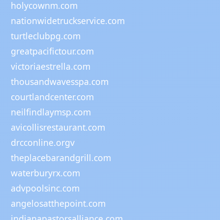
holycownm.com
nationwidetruckservice.com
turtleclubpg.com
greatpacifictour.com
victoriaestrella.com
thousandwavesspa.com
courtlandcenter.com
neilfindlaymsp.com
avicollisrestaurant.com
drcconline.org
v
theplacebarandgrill.com
waterburyrx.com
advpoolsinc.com
angelosatthepoint.com
indianapastorsalliance.com