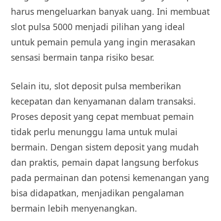
harus mengeluarkan banyak uang. Ini membuat
slot pulsa 5000 menjadi pilihan yang ideal
untuk pemain pemula yang ingin merasakan
sensasi bermain tanpa risiko besar.
Selain itu, slot deposit pulsa memberikan
kecepatan dan kenyamanan dalam transaksi.
Proses deposit yang cepat membuat pemain
tidak perlu menunggu lama untuk mulai
bermain. Dengan sistem deposit yang mudah
dan praktis, pemain dapat langsung berfokus
pada permainan dan potensi kemenangan yang
bisa didapatkan, menjadikan pengalaman
bermain lebih menyenangkan.