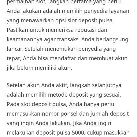
permainan slot, langkah pertama yang perlu
Anda lakukan adalah memilih penyedia layanan
yang menawarkan opsi slot deposit pulsa.
Pastikan untuk memeriksa reputasi dan
keamanannya agar transaksi Anda berlangsung
lancar. Setelah menemukan penyedia yang
tepat, Anda bisa mendaftar dan membuat akun
jika belum memiliki akun.
Setelah akun Anda aktif, langkah selanjutnya
adalah memilih metode deposit yang sesuai.
Pada slot deposit pulsa, Anda hanya perlu
memasukkan nomor ponsel dan jumlah deposit
yang ingin Anda lakukan. Jika Anda ingin
melakukan deposit pulsa 5000, cukup masukkan