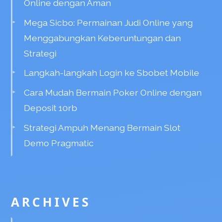
Online dengan Aman
Mega Sicbo: Permainan Judi Online yang
Menggabungkan Keberuntungan dan
Strategi
Langkah-langkah Login ke Sbobet Mobile
Cara Mudah Bermain Poker Online dengan
Deposit 10rb
Strategi Ampuh Menang Bermain Slot
Demo Pragmatic
ARCHIVES