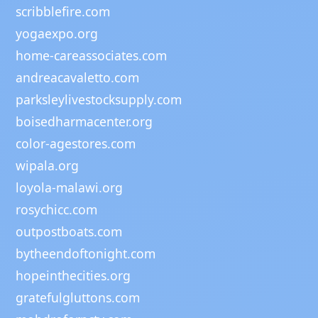
scribblefire.com
yogaexpo.org
home-careassociates.com
andreacavaletto.com
parksleylivestocksupply.com
boisedharmacenter.org
color-agestores.com
wipala.org
loyola-malawi.org
rosychicc.com
outpostboats.com
bytheendoftonight.com
hopeinthecities.org
gratefulgluttons.com