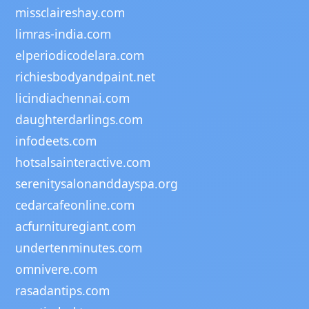
missclaireshay.com
limras-india.com
elperiodicodelara.com
richiesbodyandpaint.net
licindiachennai.com
daughterdarlings.com
infodeets.com
hotsalsainteractive.com
serenitysalonanddayspa.org
cedarcafeonline.com
acfurnituregiant.com
undertenminutes.com
omnivere.com
rasadantips.com