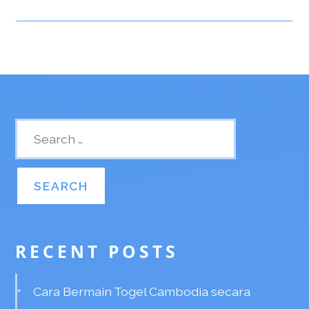
RECENT POSTS
Cara Bermain Togel Cambodia secara