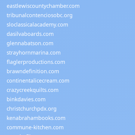
eastlewiscountychamber.com
tribunalcontenciosobc.org
sloclassicalacademy.com
dasilvaboards.com
glennabatson.com
strayhornmarina.com
flaglerproductions.com
brawndefinition.com
continentalicecream.com
crazycreekquilts.com
binkdavies.com
christchurchpdx.org
kenabrahambooks.com
commune-kitchen.com