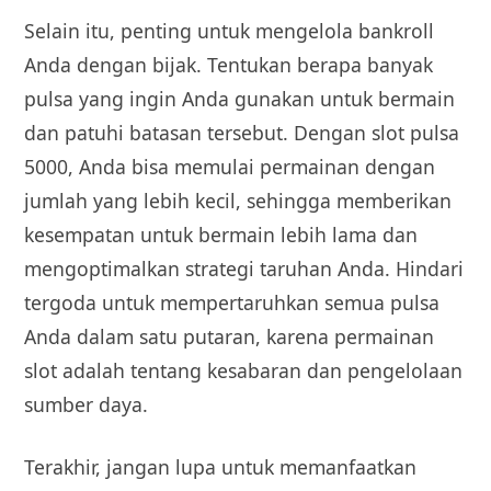
Selain itu, penting untuk mengelola bankroll
Anda dengan bijak. Tentukan berapa banyak
pulsa yang ingin Anda gunakan untuk bermain
dan patuhi batasan tersebut. Dengan slot pulsa
5000, Anda bisa memulai permainan dengan
jumlah yang lebih kecil, sehingga memberikan
kesempatan untuk bermain lebih lama dan
mengoptimalkan strategi taruhan Anda. Hindari
tergoda untuk mempertaruhkan semua pulsa
Anda dalam satu putaran, karena permainan
slot adalah tentang kesabaran dan pengelolaan
sumber daya.
Terakhir, jangan lupa untuk memanfaatkan