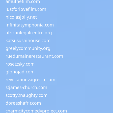
amuthefilm.com
lustforlovefilm.com
nicolasjolly.net
infinitasymphonia.com
africanlegalcentre.org
katsusushihouse.com
greelycommunity.org
ruedumainerestaurant.com
rosetzsky.com
glonojad.com
revistanuevagrecia.com
stjames-church.com
scotty2naughty.com
doreeshafrir.com
charmcitycomedyproject.com