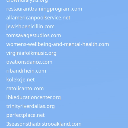
restauranttrainingprogram.com
allamericanpoolservice.net
jewishpenicillin.com
tomsavagestudios.com
womens-wellbeing-and-mental-health.com
virginiafolkmusic.org
ovationsdance.com
ribandrhein.com
kolekcje.net
catolicanto.com
lbkeducationcenter.org
trinityriverdallas.org
perfectplace.net
3seasonsthaibistrooakland.com